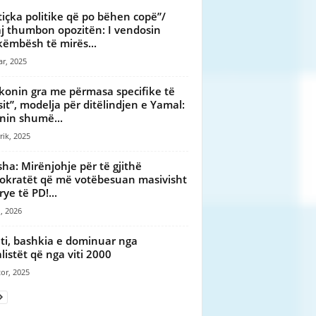
tiçka politike që po bëhen copë”/
aj thumbon opozitën: I vendosin
këmbësh të mirës...
ar, 2025
konin gra me përmasa specifike të
sit”, modelja për ditëlindjen e Yamal:
nin shumë...
rik, 2025
sha: Mirënjohje për të gjithë
kratët që më votëbesuan masivisht
rye të PD!...
, 2026
ti, bashkia e dominuar nga
alistët që nga viti 2000
or, 2025