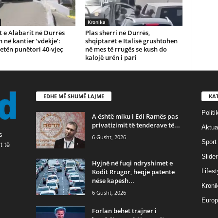
Kronika
t e Alabarit në Durrës
Plas sherri në Durrës,
 në kantier ‘vdekje’:
shqiptarët e Italisë grushtohen
tën punëtori 40-vjeç
në mes të rrugës se kush do
kalojë urën i pari
EDHE MË SHUMË LAJME
KA
Politi
A është miku i Edi Ramës pas
privatizimit të tenderave të...
Aktual
s
6 Gusht, 2026
Sport
t të
Slider
Hyjnë në fuqi ndryshimet e
Kodit Rrugor, heqje patente
Lifest
nëse kapesh...
Kroni
6 Gusht, 2026
Europ
Forlan bëhet trajner i