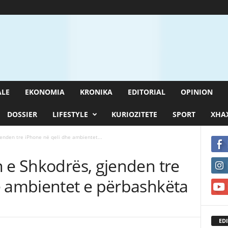
ALE
EKONOMIA
KRONIKA
EDITORIAL
OPINION
DOSSIER
LIFESTYLE
KURIOZITETE
SPORT
XHAX
jenden tre iPhone në qeli dhe ambientet...
 e Shkodrës, gjenden tre
e ambientet e përbashkëta
EDI