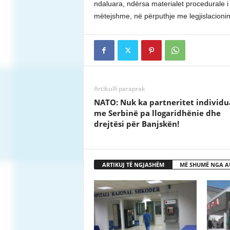
ndaluara, ndërsa materialet procedurale i 
mëtejshme, në përputhje me legjislacionin
Artikulli paraprak
NATO: Nuk ka partneritet individu
me Serbinë pa llogaridhënie dhe
drejtësi për Banjskën!
ARTIKUJ TË NGJASHËM
MË SHUMË NGA A