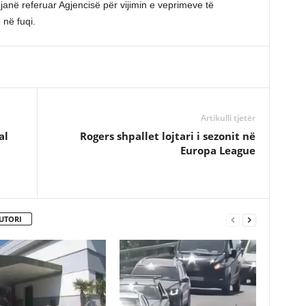
janë referuar Agjencisë për vijimin e veprimeve të
 në fuqi.
Artikulli tjetër
al
Rogers shpallet lojtari i sezonit në
Europa League
UTORI