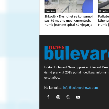
Kronika
Kronika
Shkodër/ Dyshohet se konsumoi
Pallate
sasi të madhe medikamentesh,
kthehen
humb jetën në spital 49-vjeçarja
Humb je
Portali Bulevard News, pjesë e Bulevard Pres
është prej vitit 2015 portal i dedikuar informimi
qytetarëve.
Na kontakto:
info@bulevardnews.com