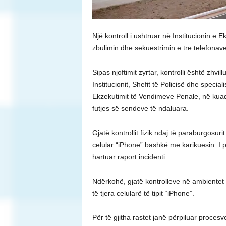
Një kontroll i ushtruar në Institucionin 
zbulimin dhe sekuestrimin e tre telefonav
Sipas njoftimit zyrtar, kontrolli është zhvil
Institucionit, Shefit të Policisë dhe speci
Ekzekutimit të Vendimeve Penale, në kuad
futjes së sendeve të ndaluara.
Gjatë kontrollit fizik ndaj të paraburgosur
celular “iPhone” bashkë me karikuesin. I
hartuar raport incidenti.
Ndërkohë, gjatë kontrolleve në ambientet e
të tjera celularë të tipit “iPhone”.
Për të gjitha rastet janë përpiluar procesv