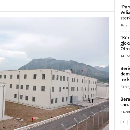
“Par
Veli
stër
16 Jan
“Kër
gjok
Ofro
14 Kor
Beri
demo
në k
23 Maj
Bera
soci
3 Nënt