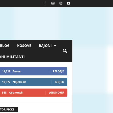
BLOG
KOSOVË
RAJONI
HI MILITANTI
19,228
Fansa
PËLQEJE
10,377
Ndjekësit
NDJEK
588
Abonentë
ABONOHU
TOR PICKS