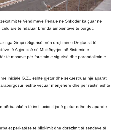
e Ekzekutimit të Vendimeve Penale në Shkodër ka çuar në
e celularë të ndaluar brenda ambienteve të burgut.
luar nga Grupi i Sigurisë, nën drejtimin e Drejtuesit të
alistëve të Agjencisë së Mbikëqyrjes në Sistemin e
ër të masave për forcimin e sigurisë dhe parandalimin e
it me iniciale G.Z., është gjetur dhe sekuestruar një aparat
 paraburgosuri është veçuar menjëherë dhe për rastin është
 përbashkëta të institucionit janë gjetur edhe dy aparate
erbalet përkatëse të bllokimit dhe dorëzimit të sendeve të