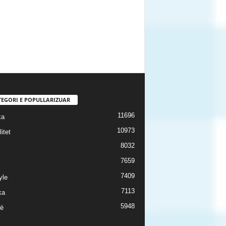
TEGORI E POPULLARIZUAR
11696
ka
10973
itet
8032
7659
7409
yle
7113
ka
5948
ë