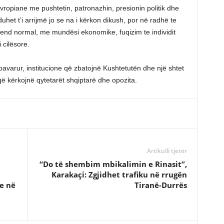
vropiane me pushtetin, patronazhin, presionin politik dhe
uhet t’i arrijmë jo se na i kërkon dikush, por në radhë te
 vend normal, me mundësi ekonomike, fuqizim te individit
 cilësore.
 pavarur, institucione që zbatojnë Kushtetutën dhe një shtet
at që kërkojnë qytetarët shqiptarë dhe opozita.
Artikulli tjetër
“Do të shembim mbikalimin e Rinasit”,
u
Karakaçi: Zgjidhet trafiku në rrugën
e në
Tiranë-Durrës