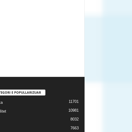
TEGORI E POPULLARIZUAR
11701
ka
10981
itet
8032
7663