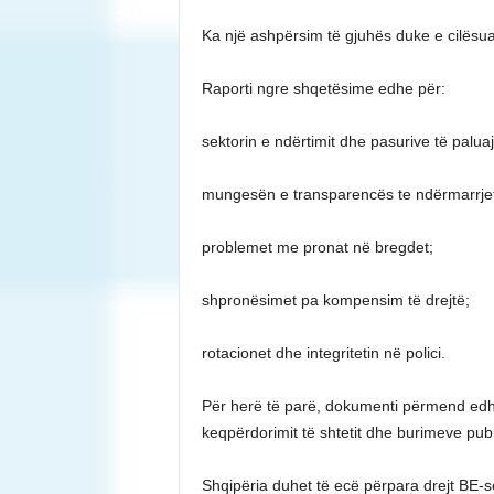
Ka një ashpërsim të gjuhës duke e cilësuar
Raporti ngre shqetësime edhe për:
sektorin e ndërtimit dhe pasurive të palua
mungesën e transparencës te ndërmarrjet
problemet me pronat në bregdet;
shpronësimet pa kompensim të drejtë;
rotacionet dhe integritetin në polici.
Për herë të parë, dokumenti përmend edhe
keqpërdorimit të shtetit dhe burimeve publi
Shqipëria duhet të ecë përpara drejt BE-s