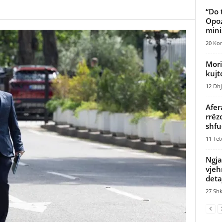
“Do 
Opoz
minis
20 Kor
Mori
kujt
12 Dhj
Afer
rrëz
shfu
11 Tet
Ngja
vjeh
deta
27 Shk