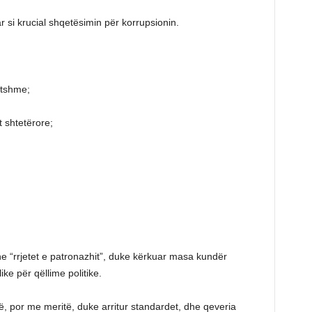
 si krucial shqetësimin për korrupsionin.
jtshme;
 shtetërore;
 “rrjetet e patronazhit”, duke kërkuar masa kundër
ke për qëllime politike.
ë, por me meritë, duke arritur standardet, dhe qeveria