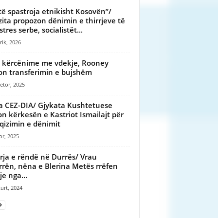
të spastroja etnikisht Kosovën”/
ita propozon dënimin e thirrjeve të
tres serbe, socialistët...
rik, 2026
 kërcënime me vdekje, Rooney
on transferimin e bujshëm
etor, 2025
a CEZ-DIA/ Gjykata Kushtetuese
on kërkesën e Kastriot Ismailajt për
qizimin e dënimit
or, 2025
rja e rëndë në Durrës/ Vrau
rrën, nëna e Blerina Metës rrëfen
je nga...
urt, 2024