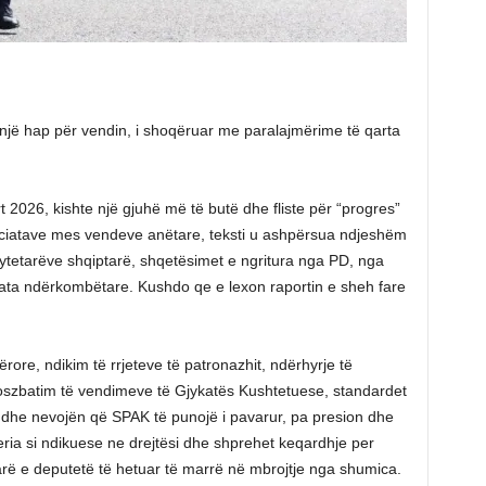
një hap për vendin, i shoqëruar me paralajmërime të qarta
urt 2026, kishte një gjuhë më të butë dhe fliste për “progres”
ociatave mes vendeve anëtare, teksti u ashpërsua ndjeshëm
ytetarëve shqiptarë, shqetësimet e ngritura nga PD, nga
zata ndërkombëtare. Kushdo qe e lexon raportin e sheh fare
rore, ndikim të rrjeteve të patronazhit, ndërhyrje të
moszbatim të vendimeve të Gjykatës Kushtetuese, standardet
si dhe nevojën që SPAK të punojë i pavarur, pa presion dhe
ria si ndikuese ne drejtësi dhe shprehet keqardhje per
arë e deputetë të hetuar të marrë në mbrojtje nga shumica.