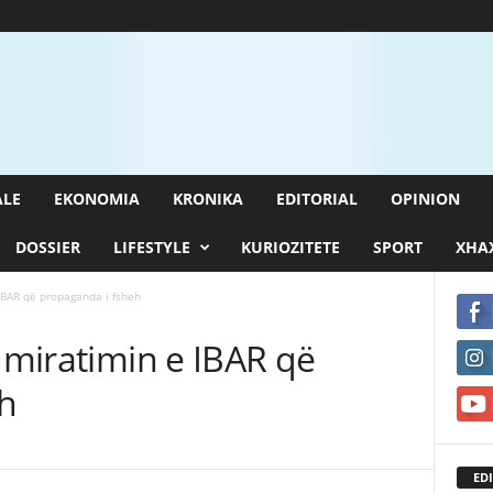
ALE
EKONOMIA
KRONIKA
EDITORIAL
OPINION
DOSSIER
LIFESTYLE
KURIOZITETE
SPORT
XHAX
 IBAR që propaganda i fsheh
r miratimin e IBAR që
h
EDI