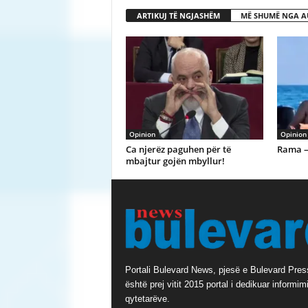
ARTIKUJ TË NGJASHËM
MË SHUMË NGA A
Opinion
Opinion
Ca njerëz paguhen për të
Rama –
mbajtur gojën mbyllur!
Portali Bulevard News, pjesë e Bulevard Pres
është prej vitit 2015 portal i dedikuar informimi
qytetarëve.