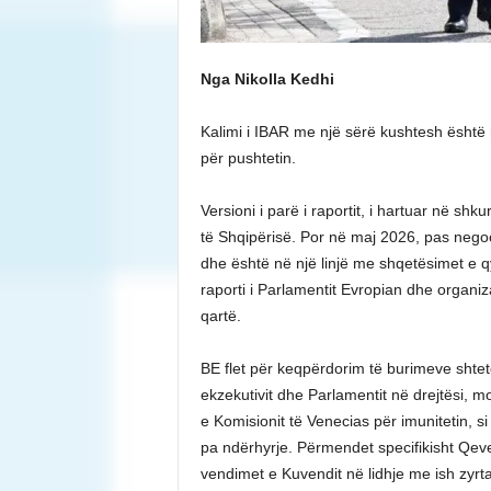
Nga Nikolla Kedhi
Kalimi i IBAR me një sërë kushtesh është 
për pushtetin.
Versioni i parë i raportit, i hartuar në shk
të Shqipërisë. Por në maj 2026, pas neg
dhe është në një linjë me shqetësimet e q
raporti i Parlamentit Evropian dhe organi
qartë.
BE flet për keqpërdorim të burimeve shtetë
ekzekutivit dhe Parlamentit në drejtësi, 
e Komisionit të Venecias për imunitetin, 
pa ndërhyrje. Përmendet specifikisht Qeve
vendimet e Kuvendit në lidhje me ish zyrt