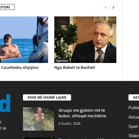
UTORI
Opinion
 Caushesku shqiptar
Nga Beketi te Bexheti
EDHE MË SHUMË LAJME
KA
Politi
Gruaja me gjoksin më të
bukur, shfaqet me bikine
Aktual
s
6 Gusht, 2026
Sport
t të
Slider