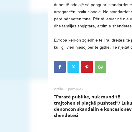
duhet të ndalojë së penguari standardet e
arrogancën institucionale. Ne standardet d
parë për veten tonë. Për të jetuar në një
dhe familjes shqiptare, arsim e shëndetësi
Evropa kërkon zgjedhje të lira, drejtësi të
ku ligji vlen njësoj për të gjithë. Të njëjt
Artikulli paraprak
“Paratë publike, nuk mund të
trajtohen si plaçkë pushteti”/ Luk
denoncon skandalin e koncesionev
shëndetësi