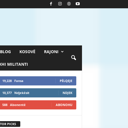
BLOG
KOSOVË
RAJONI
HI MILITANTI
19,228
Fansa
PËLQEJE
10,377
Ndjekësit
NDJEK
588
Abonentë
ABONOHU
TOR PICKS