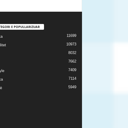
TEGORI E POPULLARIZUAR
11699
ka
10973
itet
8032
7662
7409
yle
7114
ka
5949
ë