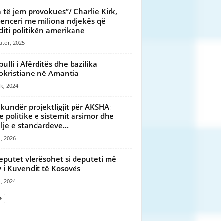
 të jem provokues”/ Charlie Kirk,
uenceri me miliona ndjekës që
diti politikën amerikane
ator, 2025
ulli i Afërditës dhe bazilika
okristiane në Amantia
ik, 2024
 kundër projektligjit për AKSHA:
e politike e sistemit arsimor dhe
lje e standardeve...
l, 2026
eputet vlerësohet si deputeti më
v i Kuvendit të Kosovës
l, 2024