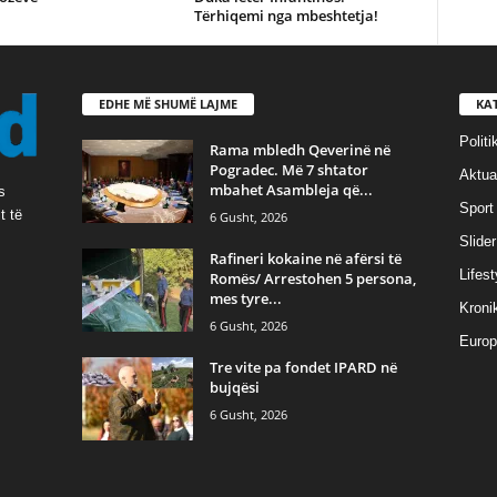
Tërhiqemi nga mbeshtetja!
EDHE MË SHUMË LAJME
KA
Politi
Rama mbledh Qeverinë në
Pogradec. Më 7 shtator
Aktual
mbahet Asambleja që...
s
Sport
t të
6 Gusht, 2026
Slider
Rafineri kokaine në afërsi të
Lifest
Romës/ Arrestohen 5 persona,
mes tyre...
Kroni
6 Gusht, 2026
Europ
Tre vite pa fondet IPARD në
bujqësi
6 Gusht, 2026