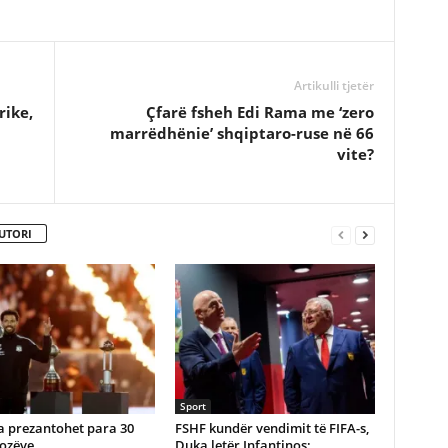
Artikulli tjetër
ike,
Çfarë fsheh Edi Rama me ‘zero
marrëdhënie’ shqiptaro-ruse në 66
vite?
UTORI
Sport
a prezantohet para 30
FSHF kundër vendimit të FIFA-s,
fozëve
Duka letër Infantinos: