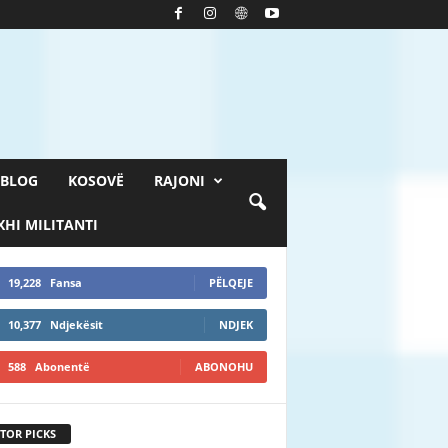
BLOG
KOSOVË
RAJONI
HI MILITANTI
19,228
Fansa
PËLQEJE
10,377
Ndjekësit
NDJEK
588
Abonentë
ABONOHU
TOR PICKS