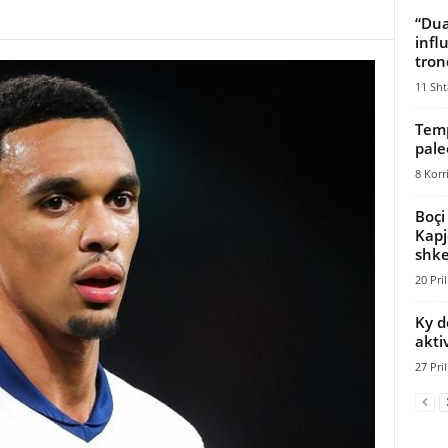
“Dua
infl
tron
11 Sht
Temp
pale
8 Korr
Boçi
Kapj
shke
20 Pril
Ky d
akti
27 Pril