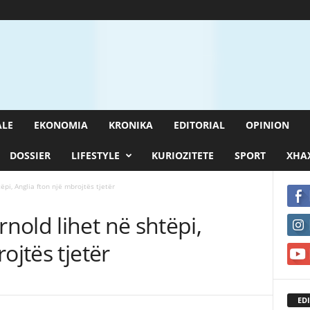
ALE
EKONOMIA
KRONIKA
EDITORIAL
OPINION
DOSSIER
LIFESTYLE
KURIOZITETE
SPORT
XHAX
pi, Anglia fton një mbrojtës tjetër
old lihet në shtëpi,
ojtës tjetër
EDI