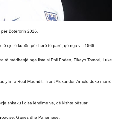
e për Botërorin 2026.
të sjellë kupën për herë të parë, që nga viti 1966.
ra të mëdhenjë nga lista si Phil Foden, Fikayo Tomori, Luke
as yllin e Real Madridit, Trent Alexander-Arnold duke marrë
ecje shkaku i disa lëndime ve, që kishte pësuar.
h Kroacisë, Ganës dhe Panamasë.