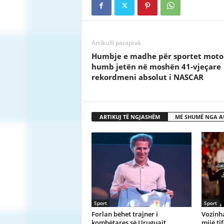
Artikulli paraprak
Humbje e madhe për sportet motor
humb jetën në moshën 41-vjeçare
rekordmeni absolut i NASCAR
ARTIKUJ TË NGJASHËM
MË SHUMË NGA A
Sport
Sport
Forlan bëhet trajner i
Vozinh
kombëtares së Uruguait
mijë ti