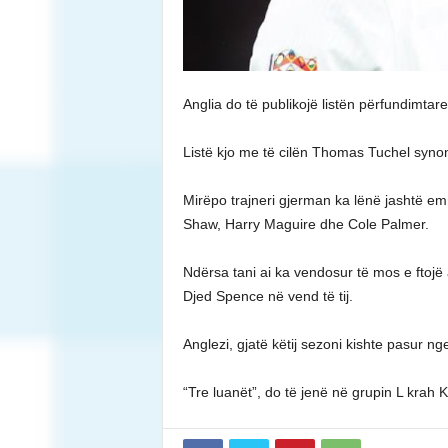
Anglia do të publikojë listën përfundimtar
Listë kjo me të cilën Thomas Tuchel synon 
Mirëpo trajneri gjerman ka lënë jashtë em
Shaw, Harry Maguire dhe Cole Palmer.
Ndërsa tani ai ka vendosur të mos e ftojë 
Djed Spence në vend të tij.
Anglezi, gjatë këtij sezoni kishte pasur ng
“Tre luanët”, do të jenë në grupin L kra