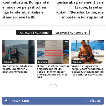
Konfindustria: Kompanitë
qesharak i parlamentit në
e huaja po përjashtohen
Evropë, kryetari
nga tenderat, shkelje e
kukull”/Berisha: Lubia, një
standardeve të BE
monster e korrupsionit
ARTIKUJ TË NGJASHËM
MË SHUMË NGA AUTORI
Kronika
Kronika
Kronika
Rrezikonin të mbyteshin
Himarë, shkeli perimetrin
Vrasja e 21-vjeçarit në
në det/ Shpëtohen 2
e sigurisë me Jet Ski/
Korçë/ Zbardhet dëshmia
pushues në Velipojë
Policia i bllokon mjetin
e autorit, shkak ngacmimi
dhe e gjobit me 300 mijë
i të dashurës nga viktima
lekë
19,227
Fansa
PËLQEJE