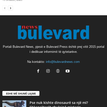
Portali Bulevard News, pjesë e Bulevard Press është prej vitit 2015 portal
i dedikuar informimit të qytetarëve.
Na kontakto:
info@bulevardnews.com
EDHE MË SHUMË LAJME
Pse nuk kishte dinosaurë sa një mi?