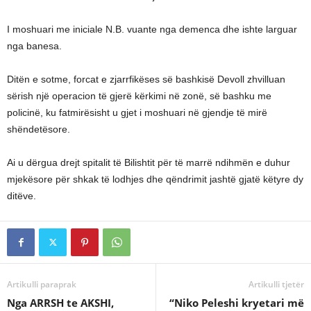
I moshuari me iniciale N.B. vuante nga demenca dhe ishte larguar
nga banesa.
Ditën e sotme, forcat e zjarrfikëses së bashkisë Devoll zhvilluan
sërish një operacion të gjerë kërkimi në zonë, së bashku me
policinë, ku fatmirësisht u gjet i moshuari në gjendje të mirë
shëndetësore.
Ai u dërgua drejt spitalit të Bilishtit për të marrë ndihmën e duhur
mjekësore për shkak të lodhjes dhe qëndrimit jashtë gjatë këtyre dy
ditëve.
Artikulli paraprak
Artikulli tjetër
Nga ARRSH te AKSHI,
“Niko Peleshi kryetari më