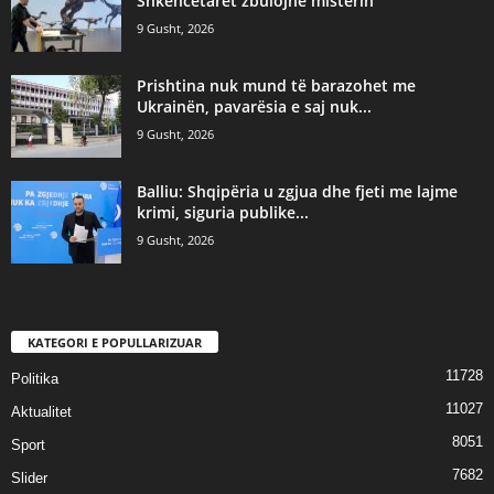
Shkencëtarët zbulojnë misterin
9 Gusht, 2026
Prishtina nuk mund të barazohet me
Ukrainën, pavarësia e saj nuk...
9 Gusht, 2026
Balliu: Shqipëria u zgjua dhe fjeti me lajme
krimi, siguria publike...
9 Gusht, 2026
KATEGORI E POPULLARIZUAR
11728
Politika
11027
Aktualitet
8051
Sport
7682
Slider