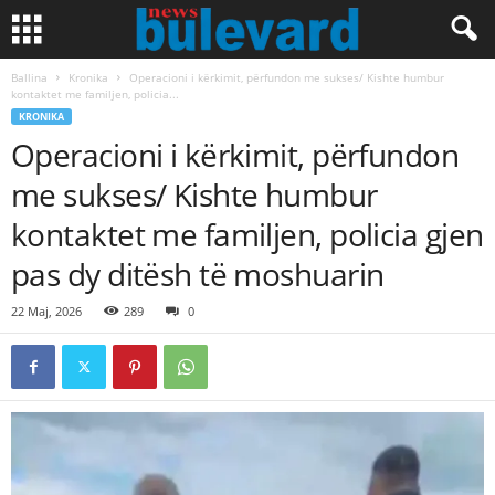
Ballina
Kronika
Operacioni i kërkimit, përfundon me sukses/ Kishte humbur
kontaktet me familjen, policia...
KRONIKA
Operacioni i kërkimit, përfundon
me sukses/ Kishte humbur
kontaktet me familjen, policia gjen
pas dy ditësh të moshuarin
22 Maj, 2026
289
0