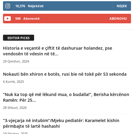
10,376
Ndjekësit
NDJEK
588
Abonentë
ABONOHU
EDITOR PICKS
Historia e veçantë e çiftit të dashuruar holandez, pse
vendosën të vdesin në të...
29 Qershor, 2024
Nokauti bën xhiron e botës, rusi bie në tokë për 53 sekonda
6 Korrik, 2025
“Nuk ka top që më lëkund mua, o budalla!”, Berisha kërcënon
Ramën: Për 25...
28 Shkurt, 2026
“3-vjeçarja në intubim”/Mjeku pediatër: Karamelet kishin
përmbajte të lartë hashashi
19 Shtator, 2025