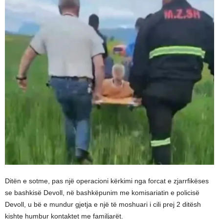
Ditën e sotme, pas një operacioni kërkimi nga forcat e zjarrfikëses
se bashkisë Devoll, në bashkëpunim me komisariatin e policisë
Devoll, u bë e mundur gjetja e një të moshuari i cili prej 2 ditësh
kishte humbur kontaktet me familjarët.