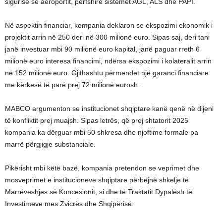
sigurisë së aeroportit, përfshirë sistemet AGL, ALS dhe PAPI.
Në aspektin financiar, kompania deklaron se ekspozimi ekonomik i
projektit arrin në 250 deri në 300 milionë euro. Sipas saj, deri tani
janë investuar mbi 90 milionë euro kapital, janë paguar rreth 6
milionë euro interesa financimi, ndërsa ekspozimi i kolateralit arrin
në 152 milionë euro. Gjithashtu përmendet një garanci financiare
me kërkesë të parë prej 72 milionë eurosh.
MABCO argumenton se institucionet shqiptare kanë qenë në dijeni
të konfliktit prej muajsh. Sipas letrës, që prej shtatorit 2025
kompania ka dërguar mbi 50 shkresa dhe njoftime formale pa
marrë përgjigje substanciale.
Pikërisht mbi këtë bazë, kompania pretendon se veprimet dhe
mosveprimet e institucioneve shqiptare përbëjnë shkelje të
Marrëveshjes së Koncesionit, si dhe të Traktatit Dypalësh të
Investimeve mes Zvicrës dhe Shqipërisë.