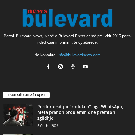
Portali Bulevard News, pjesë e Bulevard Press është prej vitit 2015 portal
i dedikuar informimit të qytetarëve.
Na kontakto:
info@bulevardnews.com
EDHE MË SHUMË LAJME
Përdoruesit po “zhduken” nga WhatsApp,
Meta pranon problemin dhe premton
zgjidhje
5 Gusht, 2026