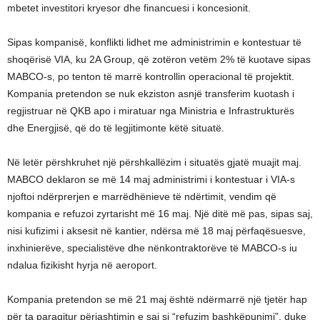
mbetet investitori kryesor dhe financuesi i koncesionit.
Sipas kompanisë, konflikti lidhet me administrimin e kontestuar të
shoqërisë VIA, ku 2A Group, që zotëron vetëm 2% të kuotave sipas
MABCO-s, po tenton të marrë kontrollin operacional të projektit.
Kompania pretendon se nuk ekziston asnjë transferim kuotash i
regjistruar në QKB apo i miratuar nga Ministria e Infrastrukturës
dhe Energjisë, që do të legjitimonte këtë situatë.
Në letër përshkruhet një përshkallëzim i situatës gjatë muajit maj.
MABCO deklaron se më 14 maj administrimi i kontestuar i VIA-s
njoftoi ndërprerjen e marrëdhënieve të ndërtimit, vendim që
kompania e refuzoi zyrtarisht më 16 maj. Një ditë më pas, sipas saj,
nisi kufizimi i aksesit në kantier, ndërsa më 18 maj përfaqësuesve,
inxhinierëve, specialistëve dhe nënkontraktorëve të MABCO-s iu
ndalua fizikisht hyrja në aeroport.
Kompania pretendon se më 21 maj është ndërmarrë një tjetër hap
për ta paraqitur përjashtimin e saj si “refuzim bashkëpunimi”, duke