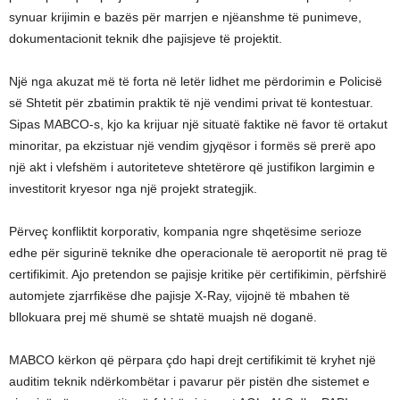
synuar krijimin e bazës për marrjen e njëanshme të punimeve,
dokumentacionit teknik dhe pajisjeve të projektit.
Një nga akuzat më të forta në letër lidhet me përdorimin e Policisë
së Shtetit për zbatimin praktik të një vendimi privat të kontestuar.
Sipas MABCO-s, kjo ka krijuar një situatë faktike në favor të ortakut
minoritar, pa ekzistuar një vendim gjyqësor i formës së prerë apo
një akt i vlefshëm i autoriteteve shtetërore që justifikon largimin e
investitorit kryesor nga një projekt strategjik.
Përveç konfliktit korporativ, kompania ngre shqetësime serioze
edhe për sigurinë teknike dhe operacionale të aeroportit në prag të
certifikimit. Ajo pretendon se pajisje kritike për certifikimin, përfshirë
automjete zjarrfikëse dhe pajisje X-Ray, vijojnë të mbahen të
bllokuara prej më shumë se shtatë muajsh në doganë.
MABCO kërkon që përpara çdo hapi drejt certifikimit të kryhet një
auditim teknik ndërkombëtar i pavarur për pistën dhe sistemet e