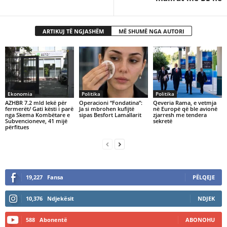
ARTIKUJ TË NGJASHËM
MË SHUMË NGA AUTORI
Ekonomia
Politika
Politika
AZHBR 7.2 mld lekë për
Operacioni “Fondatina”:
Qeveria Rama, e vetmja
fermerët/ Gati kësti i parë
Ja si mbrohen kufijtë
në Europë që ble avionë
nga Skema Kombëtare e
sipas Besfort Lamallarit
zjarresh me tendera
Subvencioneve, 41 mijë
sekretë
përfitues
19,227
Fansa
PËLQEJE
10,376
Ndjekësit
NDJEK
588
Abonentë
ABONOHU