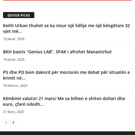
EDITOR PICKS
Keith Urban thuhet se ka nisur një lidhje me një këngëtare 32
vjet më...
19 Janar, 2026
BKH bastis “Genius LAB”, SPAK i afrohet Manastirliut
14 Janar, 2026
PS dhe PD bien dakord për mocionin me debat për situatën e
krimit në...
18 Nëntor, 2025
Këmbimi valutor 21 mars/ Me sa blihen e shiten dollari dhe
euro, çfarë ndodh...
21 Mars, 2025