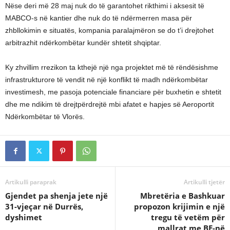
Nëse deri më 28 maj nuk do të garantohet rikthimi i aksesit të
MABCO-s në kantier dhe nuk do të ndërmerren masa për
zhbllokimin e situatës, kompania paralajmëron se do t’i drejtohet
arbitrazhit ndërkombëtar kundër shtetit shqiptar.
Ky zhvillim rrezikon ta kthejë një nga projektet më të rëndësishme
infrastrukturore të vendit në një konflikt të madh ndërkombëtar
investimesh, me pasoja potenciale financiare për buxhetin e shtetit
dhe me ndikim të drejtpërdrejtë mbi afatet e hapjes së Aeroportit
Ndërkombëtar të Vlorës.
Artikulli paraprak
Artikulli tjetër
Gjendet pa shenja jete një
Mbretëria e Bashkuar
31-vjeçar në Durrës,
propozon krijimin e një
dyshimet
tregu të vetëm për
mallrat me BE-në