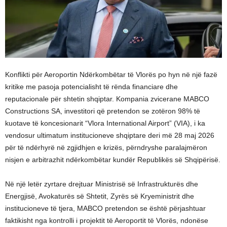
Konflikti për Aeroportin Ndërkombëtar të Vlorës po hyn në një fazë
kritike me pasoja potencialisht të rënda financiare dhe
reputacionale për shtetin shqiptar. Kompania zvicerane MABCO
Constructions SA, investitori që pretendon se zotëron 98% të
kuotave të koncesionarit “Vlora International Airport” (VIA), i ka
vendosur ultimatum institucioneve shqiptare deri më 28 maj 2026
për të ndërhyrë në zgjidhjen e krizës, përndryshe paralajmëron
nisjen e arbitrazhit ndërkombëtar kundër Republikës së Shqipërisë.
Në një letër zyrtare drejtuar Ministrisë së Infrastrukturës dhe
Energjisë, Avokaturës së Shtetit, Zyrës së Kryeministrit dhe
institucioneve të tjera, MABCO pretendon se është përjashtuar
faktikisht nga kontrolli i projektit të Aeroportit të Vlorës, ndonëse