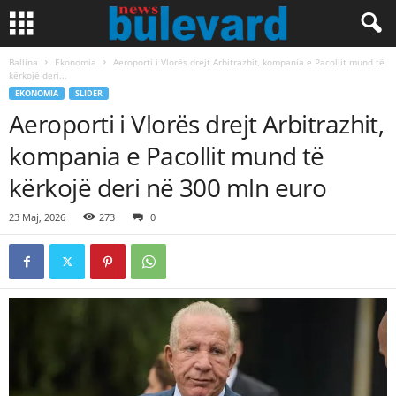
Ballina
Ekonomia
Aeroporti i Vlorës drejt Arbitrazhit, kompania e Pacollit mund të
kërkojë deri...
EKONOMIA
SLIDER
Aeroporti i Vlorës drejt Arbitrazhit,
kompania e Pacollit mund të
kërkojë deri në 300 mln euro
23 Maj, 2026
273
0