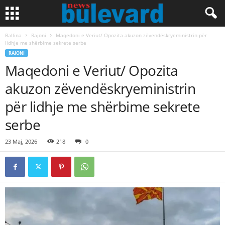
Ballina
Rajoni
Maqedoni e Veriut/ Opozita akuzon zëvendëskryeministrin për
lidhje me shërbime sekrete serbe
RAJONI
Maqedoni e Veriut/ Opozita
akuzon zëvendëskryeministrin
për lidhje me shërbime sekrete
serbe
23 Maj, 2026
218
0