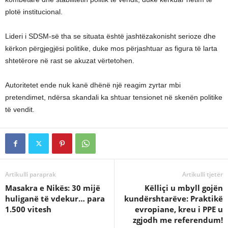
plotë institucional.
Lideri i SDSM-së tha se situata është jashtëzakonisht serioze dhe
kërkon përgjegjësi politike, duke mos përjashtuar as figura të larta
shtetërore në rast se akuzat vërtetohen.
Autoritetet ende nuk kanë dhënë një reagim zyrtar mbi
pretendimet, ndërsa skandali ka shtuar tensionet në skenën politike
të vendit.
Artikulli paraprak
Artikulli tjetër
Masakra e Nikës: 30 mijë
Këlliçi u mbyll gojën
huliganë të vdekur… para
kundërshtarëve: Praktikë
1.500 vitesh
evropiane, kreu i PPE u
zgjodh me referendum!