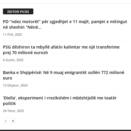
EDITOR PICKS
PD “ndez motorët” për zgjedhjet e 11 majit, pamjet e mitingut
në sheshin “Nënë...
11 Prill, 2025
PSG dëshiron ta mbyllë afatin kalimtar me një transferime
prej 70 milionë eurosh
6 Gusht, 2025
Banka e Shqipërisë: Në 9 muaj emigrantët sollën 772 milionë
euro
15 Dhjetor, 2024
‘Diella’, eksperiment i rrezikshëm i mbështjellë me teatër
politik
24 Tetor, 2025