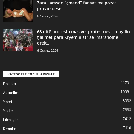
Zara Larsson “çmend” fansat me pozat
provokuese
6 Gusht, 2026
68 ditë protesta masive, protestuesit mbyllin
fjalimet para Kryeministrisë, marshojnë
drejt...
6 Gusht, 2026
KATEGORI E POPULLARIZUAR
11701
Politika
10981
Aktualitet
8032
Sport
7663
Slider
7412
Lifestyle
7116
Kronika