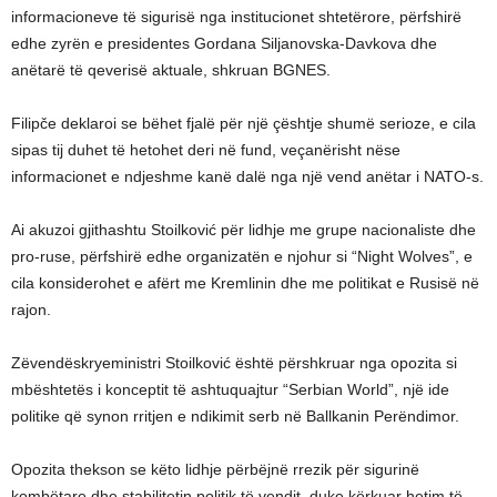
informacioneve të sigurisë nga institucionet shtetërore, përfshirë
edhe zyrën e presidentes Gordana Siljanovska-Davkova dhe
anëtarë të qeverisë aktuale, shkruan BGNES.
Filipče deklaroi se bëhet fjalë për një çështje shumë serioze, e cila
sipas tij duhet të hetohet deri në fund, veçanërisht nëse
informacionet e ndjeshme kanë dalë nga një vend anëtar i NATO-s.
Ai akuzoi gjithashtu Stoilković për lidhje me grupe nacionaliste dhe
pro-ruse, përfshirë edhe organizatën e njohur si “Night Wolves”, e
cila konsiderohet e afërt me Kremlinin dhe me politikat e Rusisë në
rajon.
Zëvendëskryeministri Stoilković është përshkruar nga opozita si
mbështetës i konceptit të ashtuquajtur “Serbian World”, një ide
politike që synon rritjen e ndikimit serb në Ballkanin Perëndimor.
Opozita thekson se këto lidhje përbëjnë rrezik për sigurinë
kombëtare dhe stabilitetin politik të vendit, duke kërkuar hetim të