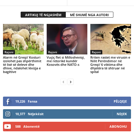
ARTIKUJ TË NGJASHËM
MË SHUMË NGA AUTORI
Rajoni
Rajoni
Rajoni
Alarm në Greqi/ Kosturi
​Vuçiç flet si Millosheviqi,
Rriten rastet me virusin e
izolohet pas shpërthimit
me retorikë kundër
Nilit Perëndimor në
të lisë së deleve dhe
Kosovës dhe NATO-s
Greqi/ 6 viktima dhe
dhive, ndalohet lëvizja e
dhjetëra të shtruar në
bagëtive
spital
19,226
Fansa
PËLQEJE
10,377
Ndjekësit
NDJEK
588
Abonentë
ABONOHU