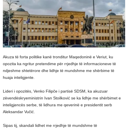
Akuza të forta politike kanë tronditur Maqedoninë e Veriut, ku
opozita ka ngritur pretendime për rrjedhje të informacioneve të
ndjeshme shtetërore dhe lidhje të mundshme me shërbime të
huaja inteligjente.
Lideri i opozitës, Venko Filipče i partisë SDSM, ka akuzuar
zëvendëskryeministrin Ivan Stoilković se ka lidhje me shërbimet e
inteligjencës serbe, të lidhura me qeverinë e presidentit serb
Aleksandar Vučić.
Sipas tij, skandali lidhet me rrjedhje të mundshme të