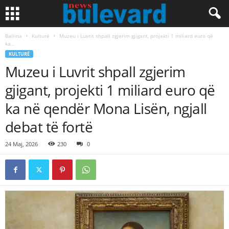
Ballina
Kulturë
Muzeu i Luvrit shpall zgjerim gjigant, projekti 1 miliard euro që
ka...
KULTURË
Muzeu i Luvrit shpall zgjerim
gjigant, projekti 1 miliard euro që
ka në qendër Mona Lisën, ngjall
debat të fortë
24 Maj, 2026
230
0