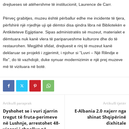
drejtueses së atëhershme të institucionit, Laurence de Carr.
Përveç grabitjes, muzeu është përballur edhe me incidente të tjera,
përfshirë një rrjedhje uji që dëmtoi disa qindra libra në Bibliotekën e
Antikiteteve Egjiptiane. Sipas administratës së muzeut, materialet e
dëmtuara nuk kanë vlera të pariparueshme kulturore dhe do të
restaurohen. Megjithë sfidat, drejtuesit e rinj të muzeut kanë
deklaruar se projekti i zgjerimit, i njohur si “Luvri – Një Rilindje e
Re”, do të vazhdojë, duke synuar modernizimin e një prej muzeve
më të vizituara në botë.
Artikulli paraprak
Artikulli tjetër
Dyshohet se i vuri zjarrin
E-Albania 2.0 nxjerr nga
tregut të fruta-perimeve
shinat Shqipërinë
në Lushnje, arrestohet 48-
dixhitale
vjeçari i shpallur në