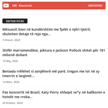
588
Abonentë
ABONOHU
EDITOR PICKS
Mësuesit bien në kundërshtim me fjalët e njëri tjetrit,
zbulohen detaje të reja nga...
3 Shkurt, 2024
Shifër marramendëse, piktura e Jackson Pollock shitet për 181
milionë dollarë
19 Maj, 2026
Beniada rrëfehet si asnjëherë më parë, tregon me lot në sy
tmerrin e largimit...
14 Mars, 2024
Pas koncertit në Brazil, Katy Perry shfaqet se*y në ballkonin e
hotelit me rroba...
24 Shtator, 2024