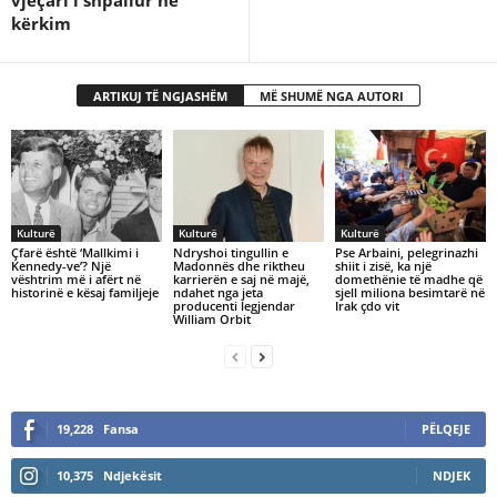
kërkim
ARTIKUJ TË NGJASHËM
MË SHUMË NGA AUTORI
Kulturë
Kulturë
Kulturë
Çfarë është ‘Mallkimi i
Ndryshoi tingullin e
Pse Arbaini, pelegrinazhi
Kennedy-ve’? Një
Madonnës dhe riktheu
shiit i zisë, ka një
vështrim më i afërt në
karrierën e saj në majë,
domethënie të madhe që
historinë e kësaj familjeje
ndahet nga jeta
sjell miliona besimtarë në
producenti legjendar
Irak çdo vit
William Orbit
19,228
Fansa
PËLQEJE
10,375
Ndjekësit
NDJEK