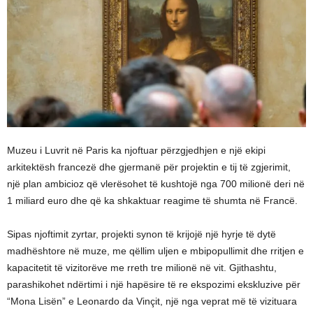
Muzeu i Luvrit në Paris ka njoftuar përzgjedhjen e një ekipi
arkitektësh francezë dhe gjermanë për projektin e tij të zgjerimit,
një plan ambicioz që vlerësohet të kushtojë nga 700 milionë deri në
1 miliard euro dhe që ka shkaktuar reagime të shumta në Francë.
Sipas njoftimit zyrtar, projekti synon të krijojë një hyrje të dytë
madhështore në muze, me qëllim uljen e mbipopullimit dhe rritjen e
kapacitetit të vizitorëve me rreth tre milionë në vit. Gjithashtu,
parashikohet ndërtimi i një hapësire të re ekspozimi ekskluzive për
“Mona Lisën” e Leonardo da Vinçit, një nga veprat më të vizituara