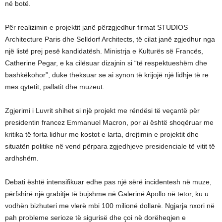
në botë.
Për realizimin e projektit janë përzgjedhur firmat STUDIOS
Architecture Paris dhe Selldorf Architects, të cilat janë zgjedhur nga
një listë prej pesë kandidatësh. Ministrja e Kulturës së Francës,
Catherine Pegar, e ka cilësuar dizajnin si “të respektueshëm dhe
bashkëkohor”, duke theksuar se ai synon të krijojë një lidhje të re
mes qytetit, pallatit dhe muzeut.
Zgjerimi i Luvrit shihet si një projekt me rëndësi të veçantë për
presidentin francez Emmanuel Macron, por ai është shoqëruar me
kritika të forta lidhur me kostot e larta, drejtimin e projektit dhe
situatën politike në vend përpara zgjedhjeve presidenciale të vitit të
ardhshëm.
Debati është intensifikuar edhe pas një sërë incidentesh në muze,
përfshirë një grabitje të bujshme në Galerinë Apollo në tetor, ku u
vodhën bizhuteri me vlerë mbi 100 milionë dollarë. Ngjarja nxori në
pah probleme serioze të sigurisë dhe çoi në dorëheqjen e