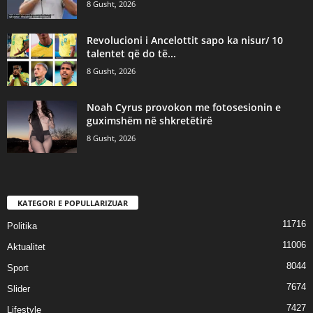
8 Gusht, 2026
Revolucioni i Ancelottit sapo ka nisur/ 10
talentet që do të...
8 Gusht, 2026
Noah Cyrus provokon me fotosesionin e
guximshëm në shkretëtirë
8 Gusht, 2026
KATEGORI E POPULLARIZUAR
11716
Politika
11006
Aktualitet
8044
Sport
7674
Slider
7427
Lifestyle