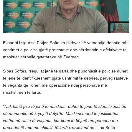
Eksperti i sigurisë Fatjon Softa ka rikthyer në vëmendje debatin mbi
veprimet e policisë gjatë protestave dhe përdorimin e efektivëve të
maskuar përballë qytetarëve në Zvërnec.
Sipas Softës, rregullat janë të qarta dhe punonjësit e policisë duhet
të jenë të identifikueshëm gjatë ushtrimit të detyrës, përveç rasteve
të veçanta që lidhen me operacione ndaj personave me
rrezikshmëri të lartë.
“Nuk kanë pse të jenë të maskuar, duhet të jenë të identifikueshëm
në momentin që kryejnë detyrën. Maskimi mund të justifikohet
vetëm në raste të veçanta, kur kemi të bëjmë me persona me
precedentë apo me shkallë të lartë rrezikshmërie.”-
tha Softa.