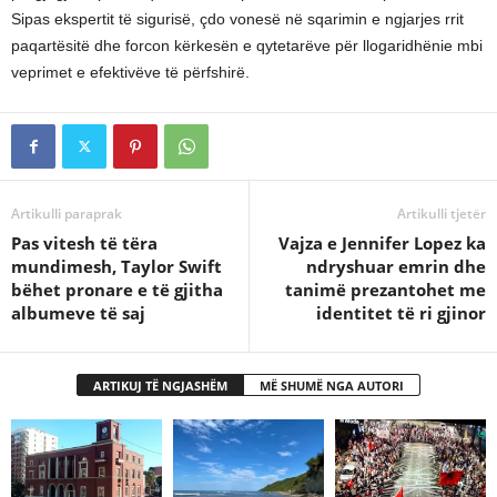
Sipas ekspertit të sigurisë, çdo vonesë në sqarimin e ngjarjes rrit
paqartësitë dhe forcon kërkesën e qytetarëve për llogaridhënie mbi
veprimet e efektivëve të përfshirë.
Artikulli paraprak
Artikulli tjetër
Pas vitesh të tëra
Vajza e Jennifer Lopez ka
mundimesh, Taylor Swift
ndryshuar emrin dhe
bëhet pronare e të gjitha
tanimë prezantohet me
albumeve të saj
identitet të ri gjinor
ARTIKUJ TË NGJASHËM
MË SHUMË NGA AUTORI