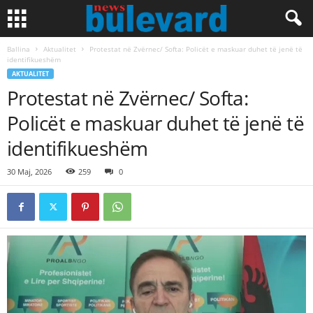
Ballina
Aktualitet
Protestat në Zvërnec/ Softa: Policët e maskuar duhet të jenë të
identifikueshëm
AKTUALITET
Protestat në Zvërnec/ Softa:
Policët e maskuar duhet të jenë të
identifikueshëm
30 Maj, 2026
259
0