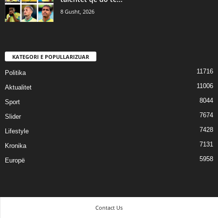
8 Gusht, 2026
KATEGORI E POPULLARIZUAR
11716
Politika
11006
Aktualitet
8044
Sport
7674
Slider
7428
Lifestyle
7131
Kronika
5958
Europë
Contact Us