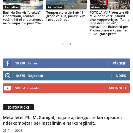
Aktualitet
Aktualitet
Aktualitet
Bashkia Durrës “braktis”
Temperatura deri në 41
FOTOLAJM/ Protesta e 69-
rindërtimin, realizoi
gradë celsius, parashikimi
të kundër korrupsionit
vetëm 1% të shpenzimeve
i motit për sot
dhe keqqeverisjes! “Rama
në 6-mujorin e parë 2026
jepe dorëheqjen”,
mesazhi në Bulevard për
Prokurorinë e Posaçme:
SPAK, çfarë pret?
19,228
Fansa
PËLQEJE
10,375
Ndjekësit
NDJEK
588
Abonentë
ABONOHU
EDITOR PICKS
Meta letër PL: McGonigal, maja e ajsbergut të korrupsionit
ndërkombëtar për instalimin e narkoregjimit…
25 Prill, 2026