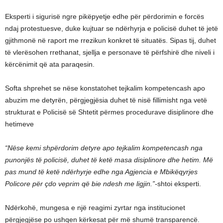
Eksperti i sigurisë ngre pikëpyetje edhe për përdorimin e forcës
ndaj protestuesve, duke kujtuar se ndërhyrja e policisë duhet të jetë
gjithmonë në raport me rrezikun konkret të situatës. Sipas tij, duhet
të vlerësohen rrethanat, sjellja e personave të përfshirë dhe niveli i
kërcënimit që ata paraqesin.
Softa shprehet se nëse konstatohet tejkalim kompetencash apo
abuzim me detyrën, përgjegjësia duhet të nisë fillimisht nga vetë
strukturat e Policisë së Shtetit përmes procedurave disiplinore dhe
hetimeve
“Nëse kemi shpërdorim detyre apo tejkalim kompetencash nga
punonjës të policisë, duhet të ketë masa disiplinore dhe hetim. Më
pas mund të ketë ndërhyrje edhe nga Agjencia e Mbikëqyrjes
Policore për çdo veprim që bie ndesh me ligjin.”-
shtoi eksperti.
Ndërkohë, mungesa e një reagimi zyrtar nga institucionet
përgjegjëse po ushqen kërkesat për më shumë transparencë.