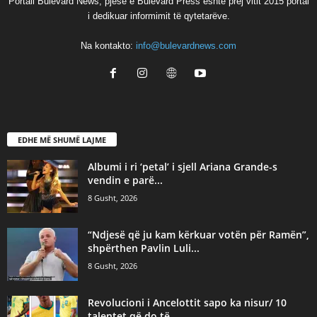
Portali Bulevard News, pjesë e Bulevard Press është prej vitit 2015 portal
i dedikuar informimit të qytetarëve.
Na kontakto:
info@bulevardnews.com
EDHE MË SHUMË LAJME
Albumi i ri ‘petal’ i sjell Ariana Grande-s
vendin e parë...
8 Gusht, 2026
“Ndjesë që ju kam kërkuar votën për Ramën”,
shpërthen Pavlin Luli...
8 Gusht, 2026
Revolucioni i Ancelottit sapo ka nisur/ 10
talentet që do të...