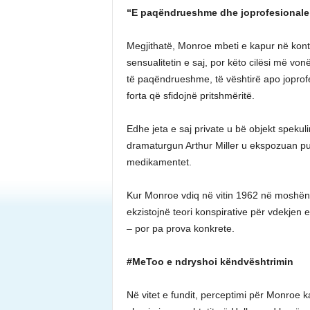
“E paqëndrueshme dhe joprofesionale
Megjithatë, Monroe mbeti e kapur në kontra
sensualitetin e saj, por këto cilësi më vo
të paqëndrueshme, të vështirë apo joprof
forta që sfidojnë pritshmëritë.
Edhe jeta e saj private u bë objekt speku
dramaturgun Arthur Miller u ekspozuan publ
medikamentet.
Kur Monroe vdiq në vitin 1962 në moshën ve
ekzistojnë teori konspirative për vdekjen 
– por pa prova konkrete.
#MeToo e ndryshoi këndvështrimin
Në vitet e fundit, perceptimi për Monroe 