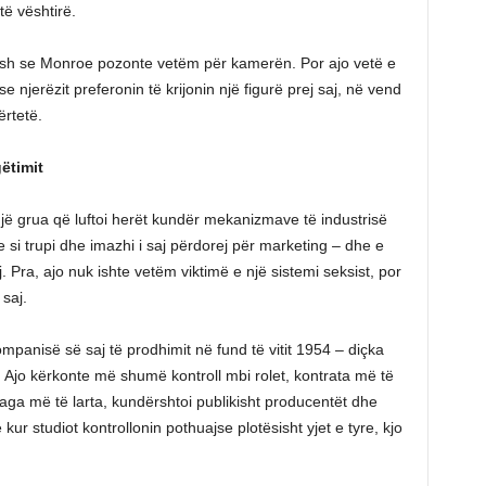
të vështirë.
pesh se Monroe pozonte vetëm për kamerën. Por ajo vetë e
 njerëzit preferonin të krijonin një figurë prej saj, në vend
ërtetë.
ëtimit
jë grua që luftoi herët kundër mekanizmave të industrisë
 si trupi dhe imazhi i saj përdorej për marketing – dhe e
aj. Pra, ajo nuk ishte vetëm viktimë e një sistemi seksist, por
saj.
mpanisë së saj të prodhimit në fund të vitit 1954 – diçka
. Ajo kërkonte më shumë kontroll mbi rolet, kontrata më të
paga më të larta, kundërshtoi publikisht producentët dhe
kur studiot kontrollonin pothuajse plotësisht yjet e tyre, kjo