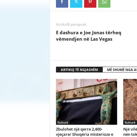
Artikulli paraprak
E dashura e Joe Jonas tërheq
vëmendjen në Las Vegas
ARTIKUJ TË NGJASHËM
MË SHUMË NGA A
Kulturë
Kulturë
Zbulohet një qerre 2,400-
Një vil
vjeçare/ Shoqëria misterioze e
nën to