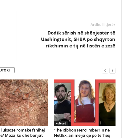
Artikulli tjetër
Dodik sërish në shënjestër të
Uashingtonit, SHBA po shqyrton
rikthimin e tij në listën e zezë
UTORI
Kulturë
ë luksoze romake fshihej
‘The Ribbon Hero’ mbërrin në
kë/ Mozaiku dhe banjat
Netflix, anime-ja që po tërheq