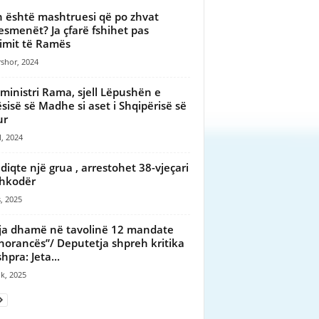
 është mashtruesi që po zhvat
esmenët? Ja çfarë fshihet pas
imit të Ramës
shor, 2024
ministri Rama, sjell Lëpushën e
sisë së Madhe si aset i Shqipërisë së
ur
l, 2024
diqte një grua , arrestohet 38-vjeçari
hkodër
, 2025
ja dhamë në tavolinë 12 mandate
orancës”/ Deputetja shpreh kritika
hpra: Jeta...
ik, 2025