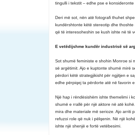
tingulli i tekstit – edhe pse e konsideronte 
Deri më sot, nën atë fotografi thuhet sh
kundërshtonte këtë stereotip dhe thoshte se
që të interesoheshin se kush ishte në të v
E vetëdijshme kundër industrisë së arg
Sot shumë feministe e shohin Monroe si n
së argëtimit. Ajo e kuptonte shumë mirë se
përdori këtë strategjikisht për ngjitjen e s
edhe përpiqej ta përdorte atë në favorin e 
Një hap i rëndësishëm ishte themelimi i ko
shumë e rrallë për një aktore në atë kohë
mira dhe materiale më serioze. Ajo arriti 
refuzoi role që nuk i pëlqenin. Në një kohë 
ishte një shenjë e fortë vetëbesimi.