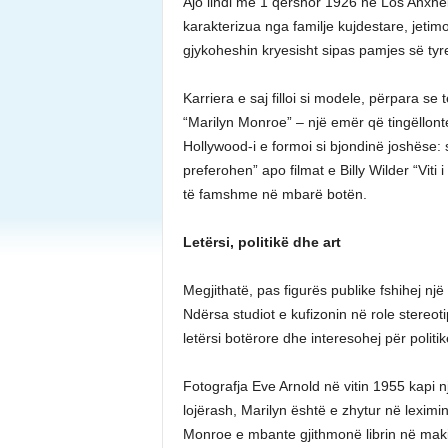
Ajo lindi më 1 qershor 1926 në Los Anxhe
karakterizua nga familje kujdestare, jeti
gjykoheshin kryesisht sipas pamjes së tyr
Karriera e saj filloi si modele, përpara s
“Marilyn Monroe” – një emër që tingëllonte si
Hollywood-i e formoi si bjondinë joshëse: s
preferohen” apo filmat e Billy Wilder “Viti
të famshme në mbarë botën.
Letërsi, politikë dhe art
Megjithatë, pas figurës publike fshihej një 
Ndërsa studiot e kufizonin në role stereot
letërsi botërore dhe interesohej për politik
Fotografja Eve Arnold në vitin 1955 kapi n
lojërash, Marilyn është e zhytur në lexim
Monroe e mbante gjithmonë librin në makin