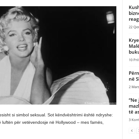
Kush
bizn
reag
22 Qer
Krye
Malë
buk
10 Pril
Përn
në S
2 Mars
“Ne 
mazh
të as
esisht si simbol seksual. Sot këndvështrimi është ndryshe:
3 Korr
ë luftën për vetëvendosje në Hollywood – mes famës,