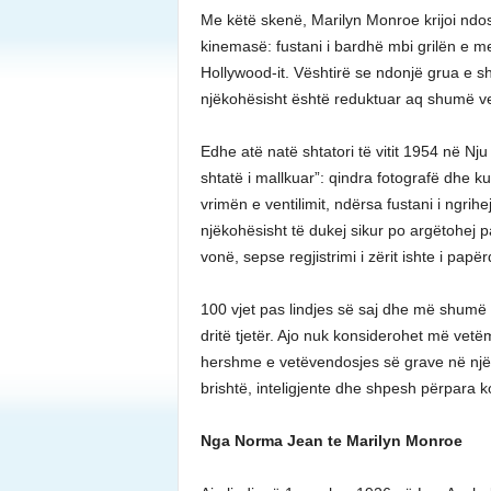
Me këtë skenë, Marilyn Monroe krijoi nd
kinemasë: fustani i bardhë mbi grilën e met
Hollywood-it. Vështirë se ndonjë grua e sh
njëkohësisht është reduktuar aq shumë v
Edhe atë natë shtatori të vitit 1954 në Nju
shtatë i mallkuar”: qindra fotografë dhe 
vrimën e ventilimit, ndërsa fustani i ngr
njëkohësisht të dukej sikur po argëtohej p
vonë, sepse regjistrimi i zërit ishte i pa
100 vjet pas lindjes së saj dhe më shumë 
dritë tjetër. Ajo nuk konsiderohet më vetëm
hershme e vetëvendosjes së grave në një i
brishtë, inteligjente dhe shpesh përpara k
Nga Norma Jean te Marilyn Monroe