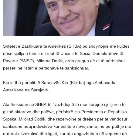
Shtetet e Bashkuara të Amerikës (SHBA) po shqyrtojnë me kujdes
nëse sjellja e fundit e kreut të Unionit të Social Demokratëve të
Pavarur (SNSD), Milorad Dodik, arrin pragun që ai të përfshihet
përsëri në listën e personave të sanksionuar.
Kjo iu tha portalit të Sarajevës Klix (Klix.ba) nga Ambasada
Amerikane në Sarajevë.
Ata theksuan se SHBA-të “vazhdojnë të monitorojnë sjelljen e të
gjithë aktorëve dhe palëve, përfshirë ish-Presidentin e Republika
Srpska, Milorad Dodik, dhe rezervojnë të drejtën për të vendosur
sanksione ndaj individëve kur është e nevojshme, në përputhje me
urdhrat ekzekutivë dhe ligjet, kur ata angazhohen në veprime që