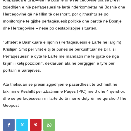
zgjedhjen e një përfaqësuesi të lartë ndërkombëtar në Bosnjë dhe
Hercegovinë që në fillim të qershorit, por gjithashtu se po
monitorojnë të gjithë përfaqësuesit politikë dhe partitë në Bosnjë
dhe Hercegovinë – nëse po destabilizojnë situatën.
“Shtetet e Bashkuara e njohin (Përfaqësuesin e Lartë në largim)
Kristijan Šmit për vitet e tij të punës së përkushtuar në BiH, si
Përfaqësuesin e dytë të Lartë me mandatin më të gjatë që nga
krijimi i këtij pozicioni”, deklaruan ata në përgjigjen e tyre për
portalin e Sarajevës.
Ata theksuan se presin zgjedhjen e pasardhësit të Schmidt në
takimin e Këshillit për Zbatimin e Paqes (PIC) më 3 dhe 4 qershor,
dhe se përfaqësuesi i ri i lartë do të marrë detyrën në qershor./The
Geopost