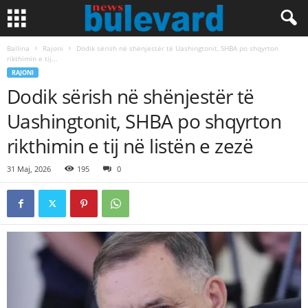
Ballina
Rajoni
Dodik sërish në shënjestër të Uashingtonit, SHBA po shqyrton
rikthimin e tij...
RAJONI
Dodik sërish në shënjestër të
Uashingtonit, SHBA po shqyrton
rikthimin e tij në listën e zezë
31 Maj, 2026
195
0