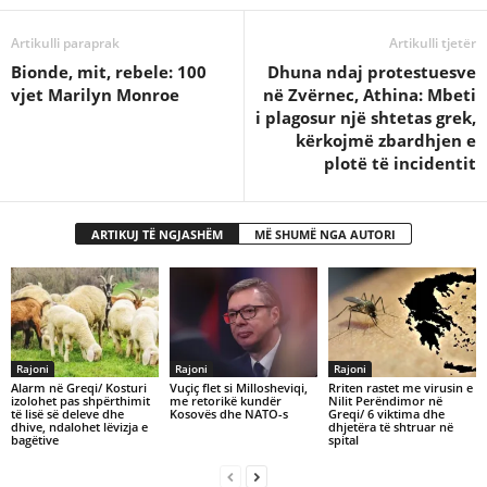
Artikulli paraprak
Artikulli tjetër
Bionde, mit, rebele: 100
Dhuna ndaj protestuesve
vjet Marilyn Monroe
në Zvërnec, Athina: Mbeti
i plagosur një shtetas grek,
kërkojmë zbardhjen e
plotë të incidentit
ARTIKUJ TË NGJASHËM
MË SHUMË NGA AUTORI
Rajoni
Rajoni
Rajoni
Alarm në Greqi/ Kosturi
​Vuçiç flet si Millosheviqi,
Rriten rastet me virusin e
izolohet pas shpërthimit
me retorikë kundër
Nilit Perëndimor në
të lisë së deleve dhe
Kosovës dhe NATO-s
Greqi/ 6 viktima dhe
dhive, ndalohet lëvizja e
dhjetëra të shtruar në
bagëtive
spital