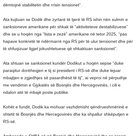
dëmtojnë stabilitetin dhe rrisin tensionet”.
Ata kujtuan se Dodik dhe zyrtarë të tjerë të RS ishin nën sulmin e
sanksioneve amerikane për shkak të “aktiviteteve destabilizuese”
dhe se u hoqën nga “lista e zezë” amerikane në tetor 2025, “pas
hapave konkretë të ndërmarrë nga RS për të ulur tensionet dhe për
të shfuqizuar ligjet jokushtetuese që shkaktuan sanksionet”.
Ata shtuan se sanksionet kundër Dodikut u hoqën sepse “duke
paraqitur dorëheqjen e tij si president i RS-së dhe duke lejuar
mbajtjen e zgjedhjes së pasardhësit të tij”, ai veproi në përputhje
me vendimin e Gjykatës së Bosnjës dhe Hercegovinës, i cili e
ndalon atë të mbajë poste publike.
Kohët e fundit, Dodik ka mohuar vazhdimisht qëndrueshmërinë e
shtetit të Bosnjës dhe Hercegovinës dhe ka shpallur shkëputjen e
RS-së.
Ambasada e SHBA-së në Bosnjë dhe Hercegovinë tha se presin