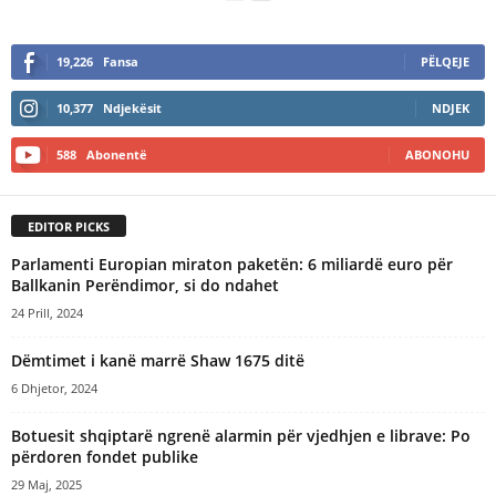
19,226
Fansa
PËLQEJE
10,377
Ndjekësit
NDJEK
588
Abonentë
ABONOHU
EDITOR PICKS
Parlamenti Europian miraton paketën: 6 miliardë euro për
Ballkanin Perëndimor, si do ndahet
24 Prill, 2024
Dëmtimet i kanë marrë Shaw 1675 ditë
6 Dhjetor, 2024
Botuesit shqiptarë ngrenë alarmin për vjedhjen e librave: Po
përdoren fondet publike
29 Maj, 2025