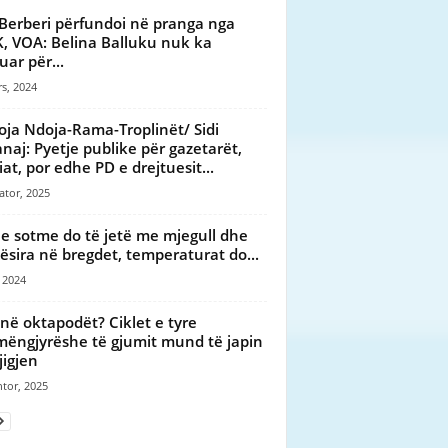
 Berberi përfundoi në pranga nga
, VOA: Belina Balluku nuk ka
uar për...
s, 2024
oja Ndoja-Rama-Troplinët/ Sidi
naj: Pyetje publike për gazetarët,
at, por edhe PD e drejtuesit...
ator, 2025
 e sotme do të jetë me mjegull dhe
ësira në bregdet, temperaturat do...
, 2024
enë oktapodët? Ciklet e tyre
ëngjyrëshe të gjumit mund të japin
jigjen
tor, 2025