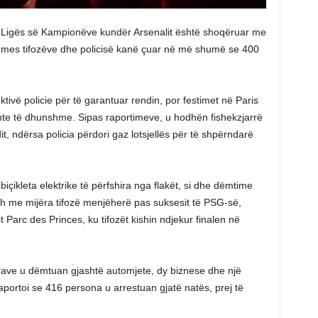
 e Ligës së Kampionëve kundër Arsenalit është shoqëruar me
t mes tifozëve dhe policisë kanë çuar në më shumë se 400
tivë policie për të garantuar rendin, por festimet në Paris
ente të dhunshme. Sipas raportimeve, u hodhën fishekzjarrë
t, ndërsa policia përdori gaz lotsjellës për të shpërndarë
içikleta elektrike të përfshira nga flakët, si dhe dëmtime
 me mijëra tifozë menjëherë pas suksesit të PSG-së,
 Parc des Princes, ku tifozët kishin ndjekur finalen në
azirave u dëmtuan gjashtë automjete, dy biznese dhe një
aportoi se 416 persona u arrestuan gjatë natës, prej të