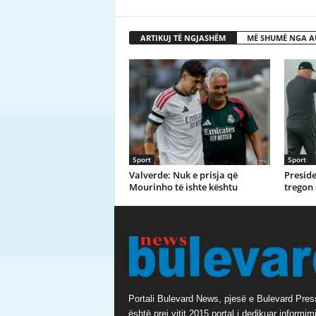
ARTIKUJ TË NGJASHËM
MË SHUMË NGA A
Sport
Sport
Valverde: Nuk e prisja që
Preside
Mourinho të ishte kështu
tregon 
Portali Bulevard News, pjesë e Bulevard Pres
është prej vitit 2015 portal i dedikuar informimi