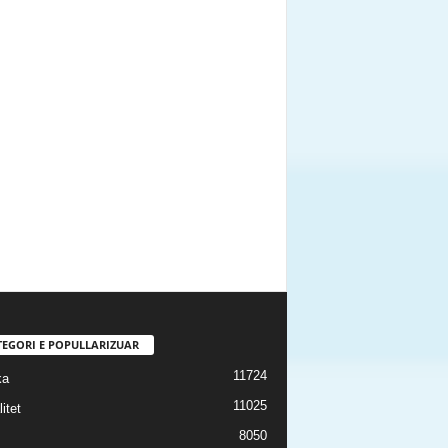
TEGORI E POPULLARIZUAR
11724
ka
11025
itet
8050