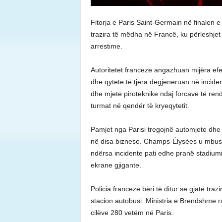
Fitorja e Paris Saint-Germain në finalen
trazira të mëdha në Francë, ku përleshje
arrestime.
Autoritetet franceze angazhuan mijëra efek
dhe qytete të tjera degjeneruan në incid
dhe mjete piroteknike ndaj forcave të rendi
turmat në qendër të kryeqytetit.
Pamjet nga Parisi tregojnë automjete dhe b
në disa biznese. Champs-Élysées u mbush
ndërsa incidente pati edhe pranë stadiumit
ekrane gjigante.
Policia franceze bëri të ditur se gjatë tr
stacion autobusi. Ministria e Brendshme r
cilëve 280 vetëm në Paris.