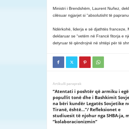
Ministri i Brendshëm, Laurent Nuñez, dekla
cilësuar ngjarjet si “absolutisht të papra
Ndërkohë, liderja e së djathtës franceze, 
deklaruar se “vetëm në Francë fitorja e një
detyruar të qëndrojnë në shtëpi për të s
Artikulli paraprak
“Atentati i poshtër që armiku i egër
popullit tonë dhe i Bashkimit Sovje
na bëri kundër Legatës Sovjetike n
Tiranë, është…”/ Refleksionet e
studiuesit të njohur nga SHBA-ja, 
“kolaboracionizmin”