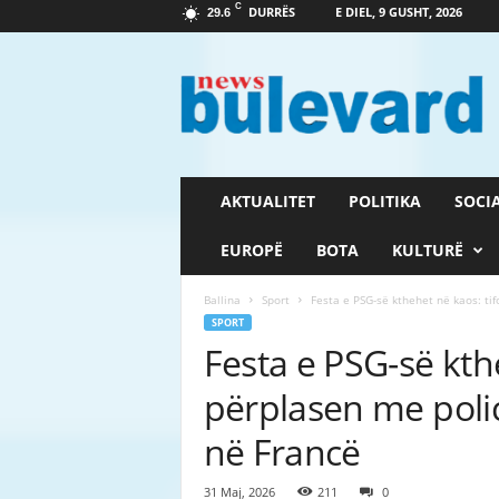
C
DURRËS
E DIEL, 9 GUSHT, 2026
29.6
G
a
z
e
t
a
B
AKTUALITET
POLITIKA
SOCI
u
l
EUROPË
BOTA
KULTURË
e
v
Ballina
Sport
Festa e PSG-së kthehet në kaos: tif
a
SPORT
r
Festa e PSG-së kth
d
përplasen me polic
në Francë
31 Maj, 2026
211
0