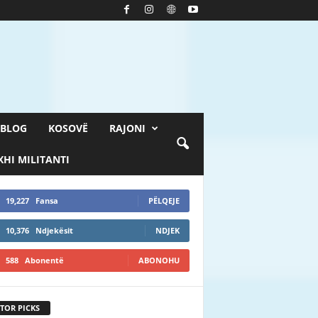
BLOG
KOSOVË
RAJONI
HI MILITANTI
19,227
Fansa
PËLQEJE
10,376
Ndjekësit
NDJEK
588
Abonentë
ABONOHU
TOR PICKS