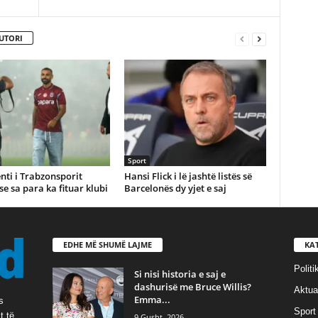
UTORI
Sport
nti i Trabzonsporit
Hansi Flick i lë jashtë listës së
se sa para ka fituar klubi
Barcelonës dy yjet e saj
EDHE MË SHUMË LAJME
KA
Politi
Si nisi historia e saj e
dashurisë me Bruce Willis?
Aktual
Emma...
s
Sport
t të
9 Gusht, 2026