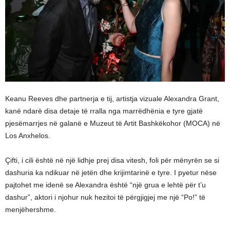
Keanu Reeves dhe partnerja e tij, artistja vizuale Alexandra Grant,
kanë ndarë disa detaje të rralla nga marrëdhënia e tyre gjatë
pjesëmarrjes në galanë e Muzeut të Artit Bashkëkohor (MOCA) në
Los Anxhelos.
Çifti, i cili është në një lidhje prej disa vitesh, foli për mënyrën se si
dashuria ka ndikuar në jetën dhe krijimtarinë e tyre. I pyetur nëse
pajtohet me idenë se Alexandra është “një grua e lehtë për t’u
dashur”, aktori i njohur nuk hezitoi të përgjigjej me një “Po!” të
menjëhershme.