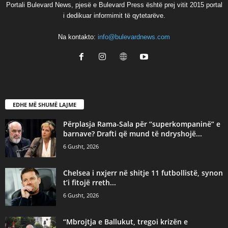
Portali Bulevard News, pjesë e Bulevard Press është prej vitit 2015 portal
i dedikuar informimit të qytetarëve.
Na kontakto:
info@bulevardnews.com
EDHE MË SHUMË LAJME
Përplasja Rama-Sala për “superkompaninë” e
barnave? Drafti që mund të ndryshojë...
6 Gusht, 2026
Chelsea i nxjerr në shitje 11 futbollistë, synon
t’i fitojë rreth...
6 Gusht, 2026
“Mbrojtja e Ballukut, tregoi krizën e