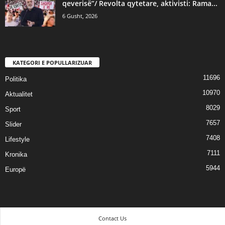
qeverisë”/ Revolta qytetare, aktivisti: Rama...
6 Gusht, 2026
KATEGORI E POPULLARIZUAR
11696
Politika
10970
Aktualitet
8029
Sport
7657
Slider
7408
Lifestyle
7111
Kronika
5944
Europë
Contact Us