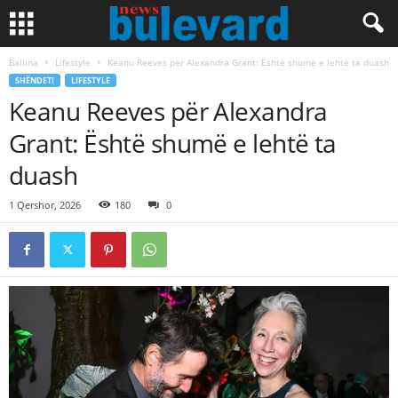
Ballina
Lifestyle
Keanu Reeves për Alexandra Grant: Është shumë e lehtë ta duash
SHËNDETI
LIFESTYLE
Keanu Reeves për Alexandra
Grant: Është shumë e lehtë ta
duash
1 Qershor, 2026
180
0