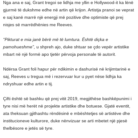
Nga ana e saj, Grant tregoi se lidhja me yllin e Hollywood-it ka lënë
gjurmë të dukshme edhe në artin që krijon. Artistja pranoi se veprat
e saj kanë marrë një energji më pozitive dhe optimiste që prej
nisjes së marrëdhënies me Reeves.
“Pikturat e mia janë bërë më të lumtura. Është diçka e
pamohueshme”,
u shpreh ajo, duke shtuar se çdo vepër artistike
mbart në një formë apo tjetër përvoja personale të autorit.
Ndërsa Grant foli hapur për ndikimin e dashurisë në krijimtarinë e
saj, Reeves u tregua më i rezervuar kur u pyet nëse lidhja ka
ndryshuar edhe artin e tij.
Çifti është së bashku që prej vitit 2019, megjithëse bashkëpunimi i
tyre nisi më herët në projekte artistike dhe botuese. Gjatë eventit,
ata theksuan gjithashtu rëndësinë e mbështetjes së artistëve dhe
institucioneve kulturore, duke nënvizuar se arti mbetet një pjesë
thelbësore e jetës së tyre.