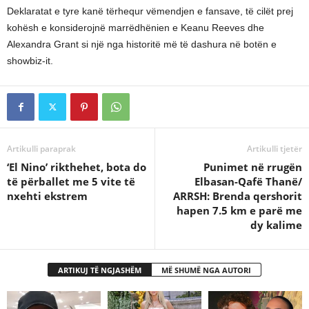
Deklaratat e tyre kanë tërhequr vëmendjen e fansave, të cilët prej
kohësh e konsiderojnë marrëdhënien e Keanu Reeves dhe
Alexandra Grant si një nga historitë më të dashura në botën e
showbiz-it.
Artikulli paraprak
Artikulli tjetër
‘El Nino’ rikthehet, bota do
Punimet në rrugën
të përballet me 5 vite të
Elbasan-Qafë Thanë/
nxehti ekstrem
ARRSH: Brenda qershorit
hapen 7.5 km e parë me
dy kalime
ARTIKUJ TË NGJASHËM
MË SHUMË NGA AUTORI