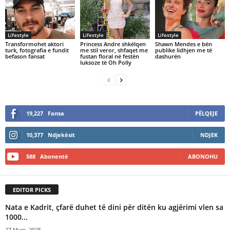
Lifestyle
Lifestyle
Lifestyle
Transformohet aktori
Princess Andre shkëlqen
​Shawn Mendes e bën
turk, fotografia e fundit
me stil veror, shfaqet me
publike lidhjen me të
befason fansat
fustan floral në festën
dashurën
luksoze të Oh Polly
19,227
Fansa
PËLQEJE
10,377
Ndjekësit
NDJEK
588
Abonentë
ABONOHU
EDITOR PICKS
Nata e Kadrit, çfarë duhet të dini për ditën ku agjërimi vlen sa
1000...
27 Mars, 2025