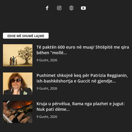
EDHE MË SHUMË LAJME
Të paktën 600 euro në muaj/ Shtëpitë me qira
bëhen “mollë...
9 Gusht, 2026
Pushimet shkojnë keq për Patrizia Reggianin,
ish-bashkëshortja e Guccit në gjendje...
9 Gusht, 2026
Kruja u përvëlua, Rama nga plazhet e jugut:
Nuk pati dëme…
9 Gusht, 2026