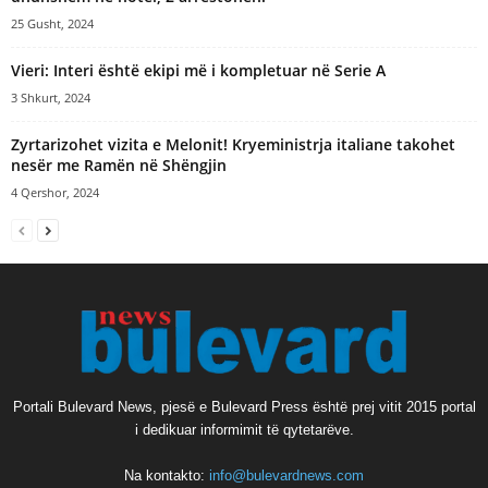
25 Gusht, 2024
Vieri: Interi është ekipi më i kompletuar në Serie A
3 Shkurt, 2024
Zyrtarizohet vizita e Melonit! Kryeministrja italiane takohet
nesër me Ramën në Shëngjin
4 Qershor, 2024
Portali Bulevard News, pjesë e Bulevard Press është prej vitit 2015 portal
i dedikuar informimit të qytetarëve.
Na kontakto:
info@bulevardnews.com