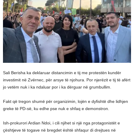
Sali Berisha ka deklaruar distancimin e tij me protestën kundër
investimit në Zvërnec, për arsye të njohura. Por njerëzit e tij të afërt
jo vetëm nuk i ka ndaluar por i ka dërguar në grumbullim.
Fakt që tregon shumë për organizimin, lojën e dyfishtë dhe lidhjen
greke të PD-së, ku edhe pse nuk e shfaq e demonstron.
Ish-prokurori Ardian Ndoi, i cili njihet si një nga protagonistët e
çështjeve të togave në bregdet është shfaqur di drejtues në