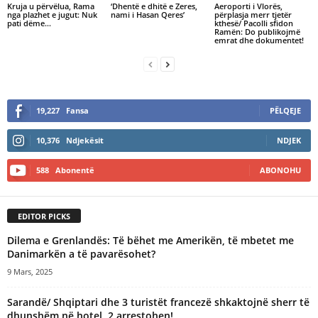
Kruja u përvëlua, Rama
‘Dhentë e dhitë e Zeres,
Aeroporti i Vlorës,
nga plazhet e jugut: Nuk
nami i Hasan Qeres’
përplasja merr tjetër
pati dëme…
kthesë/ Pacolli sfidon
Ramën: Do publikojmë
emrat dhe dokumentet!
19,227
Fansa
PËLQEJE
10,376
Ndjekësit
NDJEK
588
Abonentë
ABONOHU
EDITOR PICKS
Dilema e Grenlandës: Të bëhet me Amerikën, të mbetet me
Danimarkën a të pavarësohet?
9 Mars, 2025
Sarandë/ Shqiptari dhe 3 turistët francezë shkaktojnë sherr të
dhunshëm në hotel, 2 arrestohen!