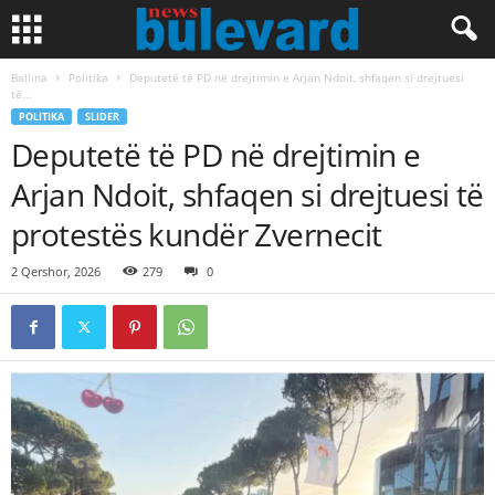
Ballina
Politika
Deputetë të PD në drejtimin e Arjan Ndoit, shfaqen si drejtuesi
të...
POLITIKA
SLIDER
Deputetë të PD në drejtimin e
Arjan Ndoit, shfaqen si drejtuesi të
protestës kundër Zvernecit
2 Qershor, 2026
279
0