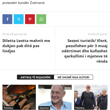
protestën kundër Zvërnecit.
Artikulli paraprak
Artikulli tjetër
Diletta Leotta mahnit me
Sezoni turistik/ Vlorë,
dukjen pak ditë pas
pezullohen për 3 muaj
lindjes
ndërtimet dhe kufizohet
qarkullimi i mjeteve të
rënda
ARTIKUJ TË NGJASHËM
MË SHUMË NGA AUTORI
Politika
Opinion
Politika