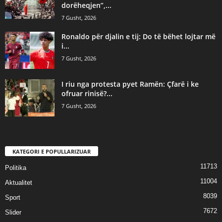
dorëheqjen”,...
7 Gusht, 2026
Ronaldo për djalin e tij: Do të bëhet lojtar më
i...
7 Gusht, 2026
I riu nga protesta pyet Ramën: Çfarë i ke
ofruar rinisë?...
7 Gusht, 2026
KATEGORI E POPULLARIZUAR
11713
Politika
11004
Aktualitet
8039
Sport
7672
Slider