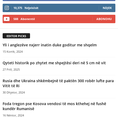
10,375
Ndjekësit
NDJEK
588
Abonentë
ABONOHU
EDITOR PICKS
Yli i anglezëve nxjerr inatin duke goditur me shqelm
15 Korrik, 2024
Qyteti historik po zhytet me shpejtësi deri në 5 cm në vit
27 Prill, 2025
Rusia dhe Ukraina shkëmbejnë të paktën 300 robër lufte para
Vitit të Ri
30 Dhjetor, 2024
Foda tregon pse Kosova vendosi të mos kthehej në fushë
kundër Rumanisë
16 Nëntor, 2024