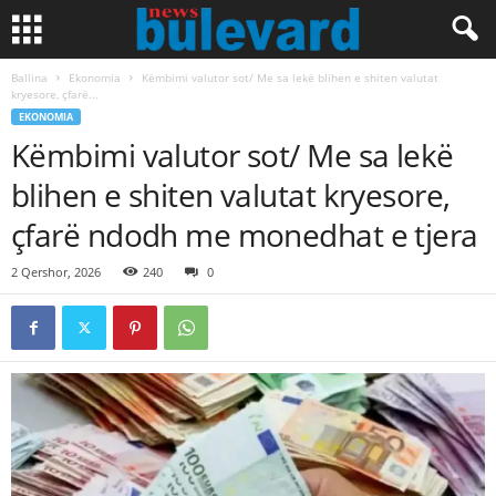
Ballina
Ekonomia
Këmbimi valutor sot/ Me sa lekë blihen e shiten valutat
kryesore, çfarë...
EKONOMIA
Këmbimi valutor sot/ Me sa lekë
blihen e shiten valutat kryesore,
çfarë ndodh me monedhat e tjera
2 Qershor, 2026
240
0