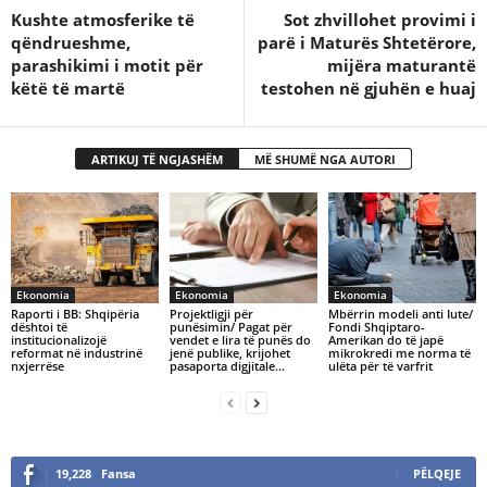
Kushte atmosferike të
Sot zhvillohet provimi i
qëndrueshme,
parë i Maturës Shtetërore,
parashikimi i motit për
mijëra maturantë
këtë të martë
testohen në gjuhën e huaj
ARTIKUJ TË NGJASHËM
MË SHUMË NGA AUTORI
Ekonomia
Ekonomia
Ekonomia
Raporti i BB: Shqipëria
Projektligji për
Mbërrin modeli anti Iute/
dështoi të
punësimin/ Pagat për
Fondi Shqiptaro-
institucionalizojë
vendet e lira të punës do
Amerikan do të japë
reformat në industrinë
jenë publike, krijohet
mikrokredi me norma të
nxjerrëse
pasaporta digjitale…
ulëta për të varfrit
19,228
Fansa
PËLQEJE