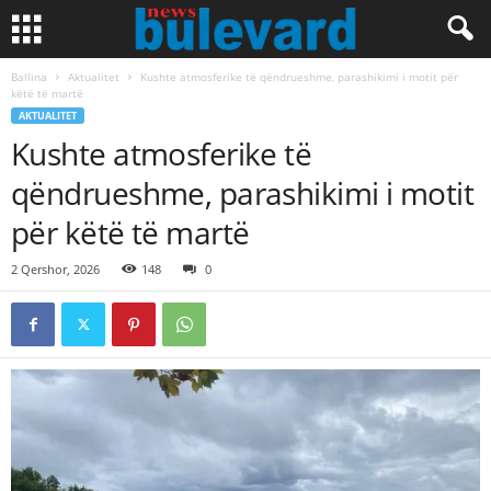
Ballina
Aktualitet
Kushte atmosferike të qëndrueshme, parashikimi i motit për
këtë të martë
AKTUALITET
Kushte atmosferike të
qëndrueshme, parashikimi i motit
për këtë të martë
2 Qershor, 2026
148
0