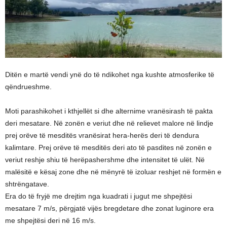
Ditën e martë vendi ynë do të ndikohet nga kushte atmosferike të
qëndrueshme.
Moti parashikohet i kthjellët si dhe alternime vranësirash të pakta
deri mesatare. Në zonën e veriut dhe në relievet malore në lindje
prej orëve të mesditës vranësirat hera-herës deri të dendura
kalimtare. Prej orëve të mesditës deri ato të pasdites në zonën e
veriut reshje shiu të herëpashershme dhe intensitet të ulët. Në
malësitë e kësaj zone dhe në mënyrë të izoluar reshjet në formën e
shtrëngatave.
Era do të fryjë me drejtim nga kuadrati i jugut me shpejtësi
mesatare 7 m/s, përgjatë vijës bregdetare dhe zonat luginore era
me shpejtësi deri në 16 m/s.