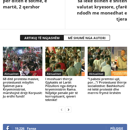
për ditën e sotme, e
sa lekë blihen e shiten
martë, 2 qershor
valutat kryesore, çfarë
ndodh me monedhat e
tjera
ARTIKUJ TË NGJASHËM
MË SHUMË NGA AUTORI
Aktualitet
Aktualitet
Aktualitet
68 ditë protesta masive,
I moshuari thirrje
“I pabesi premtoi ujë,
protestuesit mbyllin
Gjykatës së Lartë:
por…”/ Protestuesi thirrje
fjalimet para
Pezulloni nga detyra
socialistëve: Bashkohuni
Kryeministrisë,
kryeministrin Rama.
në këtë protestë dhe
marshojnë drejt Korpusit:
Ndjekje penale për të
merrni frymë lirshëm
Ju erdhi fundi!
korruptuarit, qeveri
teknike!
19,226
Fansa
PËLQEJE