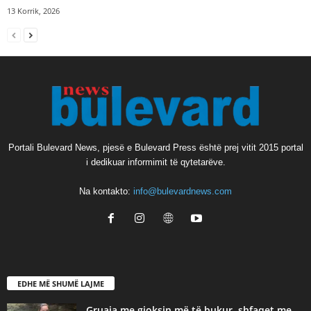
13 Korrik, 2026
Portali Bulevard News, pjesë e Bulevard Press është prej vitit 2015 portal
i dedikuar informimit të qytetarëve.
Na kontakto:
info@bulevardnews.com
EDHE MË SHUMË LAJME
Gruaja me gjoksin më të bukur, shfaqet me