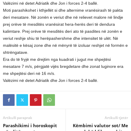
Valëzimi në detet Adriatik dhe Jon i forces 2-4 ballë.
Moti parashikohet i kthjellët si dhe alternime vranësirash të pakta
deri mesatare. Në zonën e veriut dhe në relievet malore në lindje
prej orëve të mesditës vranësirat hera-herës deri të dendura
kalimtare. Prej orëve të mesditës deri ato të pasdites në zonën e
veriut reshje shiu të herëpashershme dhe intensitet të ulët. Në
malësitë e kësaj zone dhe në mënyrë të izoluar reshjet në formën e
shtrëngatave.
Era do të fryjë me drejtim nga kuadrati i jugut me shpejtësi
mesatare 7 m/s, përgjatë vijës bregdetare dhe zonat luginore era
me shpejtësi deri në 16 m/s.
Valëzimi në detet Adriatik dhe Jon i forces 2-4 ballë.
Artikulli paraprak
Artikulli tjetër
Parashikimi i horoskopit
Këmbimi valutor sot/ Me