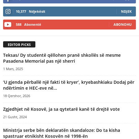
10,377
Ndjekësit
NDJEK
588
Abonentë
ABONOHU
EDITOR PICKS
Teksas/ Dy studentë qëllohen pranë shkollës së mesme
Pasadena Memorial pas një sherri
1 Mars, 2025
‘U gjenda përballë një fakti të kryer’, kryebashkiaku Dodaj për
ndërtimin e HEC-eve në...
18 Qershor, 2026
Zgjedhjet në Kosovë, ja sa qytetarë kanë të drejtë vote
21 Gusht, 2024
Ministrja serbe bën deklaratën skandaloze: Do ta kisha
spastruar etnikisht Kosovën në 1998-ën