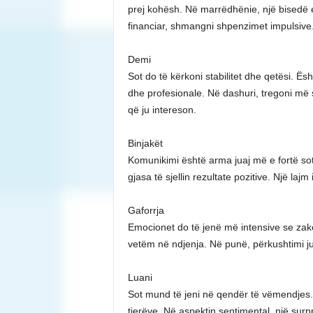
prej kohësh. Në marrëdhënie, një bisedë 
financiar, shmangni shpenzimet impulsive
Demi
Sot do të kërkoni stabilitet dhe qetësi. Ë
dhe profesionale. Në dashuri, tregoni më s
që ju intereson.
Binjakët
Komunikimi është arma juaj më e fortë so
gjasa të sjellin rezultate pozitive. Një laj
Gaforrja
Emocionet do të jenë më intensive se zak
vetëm në ndjenja. Në punë, përkushtimi j
Luani
Sot mund të jeni në qendër të vëmendjes. K
tjerëve. Në aspektin sentimental, një sur