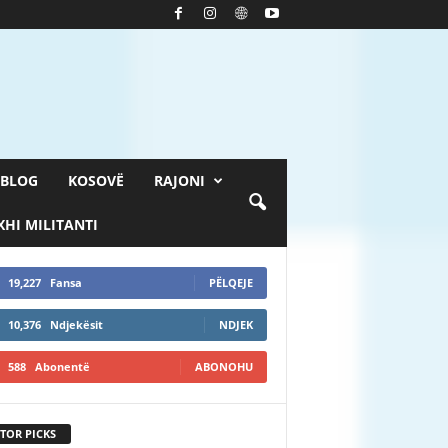
BLOG
KOSOVË
RAJONI
HI MILITANTI
19,227
Fansa
PËLQEJE
10,376
Ndjekësit
NDJEK
588
Abonentë
ABONOHU
TOR PICKS