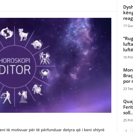
Dysh
këng
reag
17 Gus
“Rug
luft
luftë
10 Pril
Mono
Braç
por 
23 Tet
Quaj
Feri
soll..
25 Pril
heni të motivuar për të përfunduar detyra që i keni shtyrë