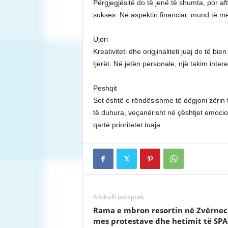
Përgjegjësitë do të jenë të shumta, por aft
sukses. Në aspektin financiar, mund të me
Ujori
Kreativiteti dhe origjinaliteti juaj do të bi
tjerët. Në jetën personale, një takim intere
Peshqit
Sot është e rëndësishme të dëgjoni zërin 
të duhura, veçanërisht në çështjet emocio
qartë prioritetet tuaja.
Artikulli paraprak
Rama e mbron resortin në Zvërnec
mes protestave dhe hetimit të SPA