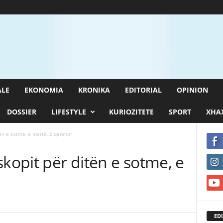
ALE
EKONOMIA
KRONIKA
EDITORIAL
OPINION
DOSSIER
LIFESTYLE
KURIOZITETE
SPORT
XHAX
ën e sotme, e martë, 2 qershor
skopit për ditën e sotme, e
EDI