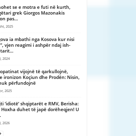
ohet se e motra e futi në kurth,
ëtari grek Giorgos Mazonakis
on pas...
ht, 2025
ova ia mbathi nga Kosova kur nisi
a”, vjen reagimi i ashpër ndaj ish-
tarit...
l, 2024
patinat vijojnë të qarkullojnë,
e ironizon Koçiun dhe Prodën: Nisin,
nuk përfundojnë
or, 2025
ti ‘idiotë’ shqiptarët e RMV, Berisha:
t Hoxha duhet të japë dorëheqjen! U
.
l, 2026