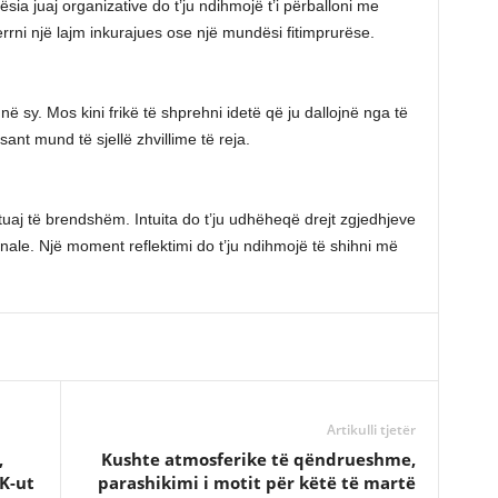
ësia juaj organizative do t’ju ndihmojë t’i përballoni me
rrni një lajm inkurajues ose një mundësi fitimprurëse.
en në sy. Mos kini frikë të shprehni idetë që ju dallojnë nga të
sant mund të sjellë zhvillime të reja.
tuaj të brendshëm. Intuita do t’ju udhëheqë drejt zgjedhjeve
nale. Një moment reflektimi do t’ju ndihmojë të shihni më
Artikulli tjetër
,
Kushte atmosferike të qëndrueshme,
K-ut
parashikimi i motit për këtë të martë