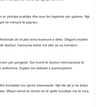
i te çështjet praktike dhe mos lini hapësirë për gabime. Një
et në mënyrë të papritur.
esionale do të jetë tema kryesore e ditës. Dëgjoni intuitën
. Në dashuri, harmonia është më afër se sa mendoni.
ërceni çdo pengesë. Sot mund të zbuloni informacione të
 e ardhshme. Kujdes me debatet e panevojshme.
dhe kontaktet me njerëz interesantë. Një ide që ju ka lindur
te. Mbani mend se durimi do të sjellë rezultate më të mira.