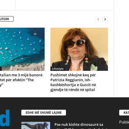
UTORI
e
Lifestyle
 italian me 3 mijë banorë
Pushimet shkojnë keq për
tet për efektin “The
Patrizia Reggianin, ish-
y”
bashkëshortja e Guccit në
gjendje të rëndë në spital
EDHE MË SHUMË LAJME
KA
Politi
Pse nuk kishte dinosaurë sa