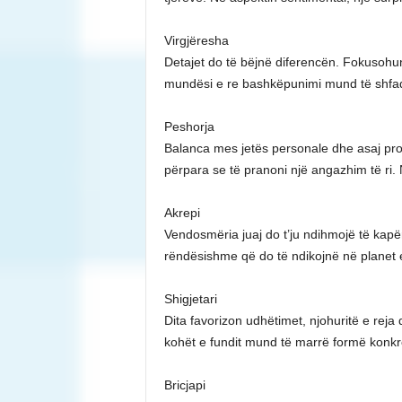
Virgjëresha
Detajet do të bëjnë diferencën. Fokusohun
mundësi e re bashkëpunimi mund të shfaq
Peshorja
Balanca mes jetës personale dhe asaj prof
përpara se të pranoni një angazhim të ri
Akrepi
Vendosmëria juaj do t’ju ndihmojë të kap
rëndësishme që do të ndikojnë në planet
Shigjetari
Dita favorizon udhëtimet, njohuritë e reja 
kohët e fundit mund të marrë formë konkre
Bricjapi