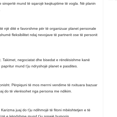
e sinqertë mund të sqarojë keqkuptime të vogla. Në planin
.
shtë një ditë e favorshme për të organizuar planet personale
humë fleksibilitet ndaj nevojave të partnerit ose të personit
t. Takimet, negociatat dhe bisedat e rëndësishme kanë
m i papritur mund t’ju ndryshojë planet e pasdites.
onisht. Përpiquni të mos merrni vendime të nxituara bazuar
uaj do të vlerësohet nga persona me ndikim.
arizma juaj do t’ju ndihmojë të fitoni mbështetjen e të
prizë e këndshme mund t’ju ngrejë humorin.