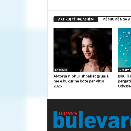
ARTIKUJ TË NGJASHËM
MË SHUMË NGA A
Lifestyle
Lifestyl
Aktorja njohur shpallet gruaja
Ishulli
më e bukur në botë për vitin
përgati
2026
Odysse