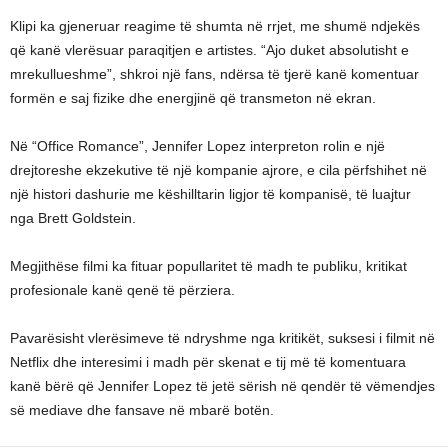
Klipi ka gjeneruar reagime të shumta në rrjet, me shumë ndjekës
që kanë vlerësuar paraqitjen e artistes. “Ajo duket absolutisht e
mrekullueshme”, shkroi një fans, ndërsa të tjerë kanë komentuar
formën e saj fizike dhe energjinë që transmeton në ekran.
Në “Office Romance”, Jennifer Lopez interpreton rolin e një
drejtoreshe ekzekutive të një kompanie ajrore, e cila përfshihet në
një histori dashurie me këshilltarin ligjor të kompanisë, të luajtur
nga Brett Goldstein.
Megjithëse filmi ka fituar popullaritet të madh te publiku, kritikat
profesionale kanë qenë të përziera.
Pavarësisht vlerësimeve të ndryshme nga kritikët, suksesi i filmit në
Netflix dhe interesimi i madh për skenat e tij më të komentuara
kanë bërë që Jennifer Lopez të jetë sërish në qendër të vëmendjes
së mediave dhe fansave në mbarë botën.