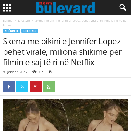
Ballina
Lifestyle
Skena me bikini e Jennifer Lopez bëhet virale, miliona shikime për
filmin...
SHËNDETI
LIFESTYLE
Skena me bikini e Jennifer Lopez
bëhet virale, miliona shikime për
filmin e saj të ri në Netflix
9 Qershor, 2026
307
0