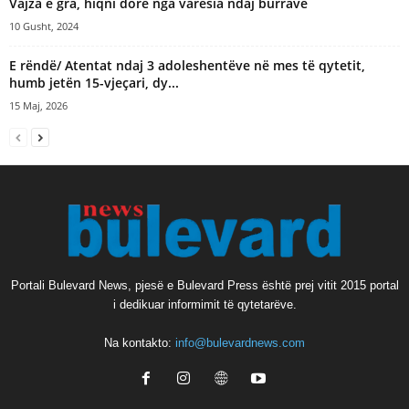
Vajza e gra, hiqni dorë nga varësia ndaj burrave
10 Gusht, 2024
E rëndë/ Atentat ndaj 3 adoleshentëve në mes të qytetit,
humb jetën 15-vjeçari, dy...
15 Maj, 2026
Portali Bulevard News, pjesë e Bulevard Press është prej vitit 2015 portal
i dedikuar informimit të qytetarëve.
Na kontakto:
info@bulevardnews.com