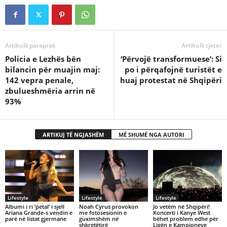
Artikulli paraprak
Artikulli tjetër
Policia e Lezhës bën
‘Përvojë transformuese’: Si
bilancin për muajin maj:
po i përqafojnë turistët e
142 vepra penale,
huaj protestat në Shqipëri
zbulueshmëria arrin në
93%
ARTIKUJ TË NGJASHËM
MË SHUMË NGA AUTORI
Lifestyle
Lifestyle
Lifestyle
Albumi i ri ‘petal’ i sjell
Noah Cyrus provokon
Jo vetëm në Shqipëri!
Ariana Grande-s vendin e
me fotosesionin e
Koncerti i Kanye West
parë në listat gjermane
guximshëm në
bëhet problem edhe për
shkretëtirë
Ligën e Kampioneve