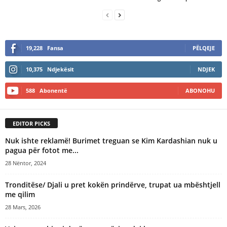
19,228
Fansa
PËLQEJE
10,375
Ndjekësit
NDJEK
588
Abonentë
ABONOHU
EDITOR PICKS
Nuk ishte reklamë! Burimet treguan se Kim Kardashian nuk u
pagua për fotot me...
28 Nëntor, 2024
Tronditëse/ Djali u pret kokën prindërve, trupat ua mbështjell
me qilim
28 Mars, 2026