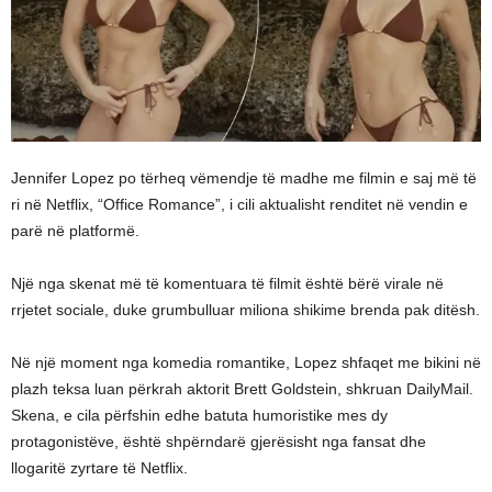
Jennifer Lopez po tërheq vëmendje të madhe me filmin e saj më të
ri në Netflix, “Office Romance”, i cili aktualisht renditet në vendin e
parë në platformë.
Një nga skenat më të komentuara të filmit është bërë virale në
rrjetet sociale, duke grumbulluar miliona shikime brenda pak ditësh.
Në një moment nga komedia romantike, Lopez shfaqet me bikini në
plazh teksa luan përkrah aktorit Brett Goldstein, shkruan DailyMail.
Skena, e cila përfshin edhe batuta humoristike mes dy
protagonistëve, është shpërndarë gjerësisht nga fansat dhe
llogaritë zyrtare të Netflix.