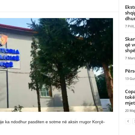
Ekst
shqi
dhunë
7 Prill
Skan
që v
shpë
7 Mars
Përs
13 Gus
Copa
tokë
mjeti
20 Maj
ije ka ndodhur pasditen e sotme në aksin rrugor Korçë-