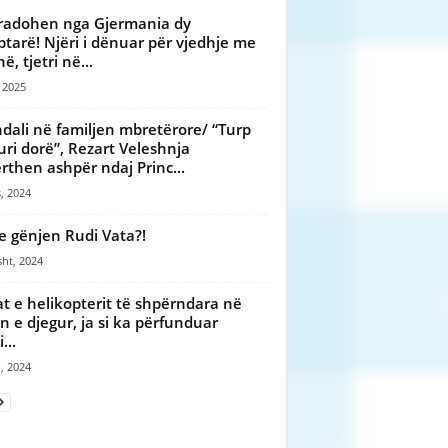
radohen nga Gjermania dy
ptarë! Njëri i dënuar për vjedhje me
, tjetri në...
, 2025
dali në familjen mbretërore/ “Turp
uri dorë”, Rezart Veleshnja
rthen ashpër ndaj Princ...
, 2024
e gënjen Rudi Vata?!
ht, 2024
t e helikopterit të shpërndara në
n e djegur, ja si ka përfunduar
...
, 2024