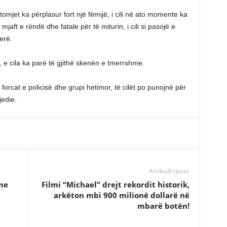
mjet ka përplasur fort një fëmijë, i cili në ato momente ka
aft e rëndë dhe fatale për të miturin, i cili si pasojë e
erë.
, e cila ka parë të gjithë skenën e tmerrshme.
rcat e policisë dhe grupi hetimor, të cilët po punojnë për
jedie.
Artikulli tjetër
me
Filmi “Michael” drejt rekordit historik,
arkëton mbi 900 milionë dollarë në
mbarë botën!