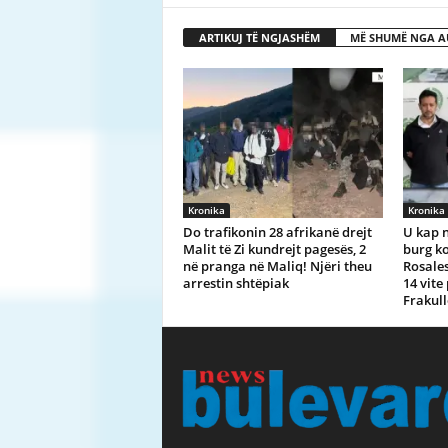
ARTIKUJ TË NGJASHËM
MË SHUMË NGA A
Kronika
Kronika
Do trafikonin 28 afrikanë drejt
U kap n
Malit të Zi kundrejt pagesës, 2
burg k
në pranga në Maliq! Njëri theu
Rosales
arrestin shtëpiak
14 vite
Frakull