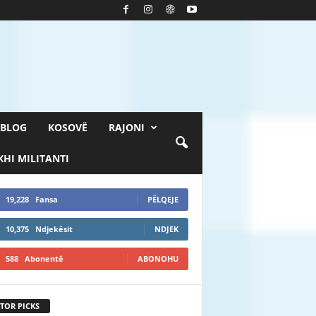
BLOG
KOSOVË
RAJONI
HI MILITANTI
19,228
Fansa
PËLQEJE
10,375
Ndjekësit
NDJEK
588
Abonentë
ABONOHU
TOR PICKS