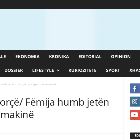
ALE
EKONOMIA
KRONIKA
EDITORIAL
OPINION
DOSSIER
LIFESTYLE
KURIOZITETE
SPORT
XHAX
 humb jetën pas përplasjes me makinë
Korçë/ Fëmija humb jetën
 makinë
EDI