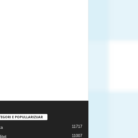
TEGORI E POPULLARIZUAR
11717
ka
11007
itet