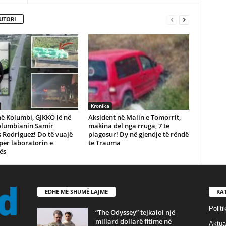
UTORI
Kronika
ë Kolumbi, GJKKO lë në
Aksident në Malin e Tomorrit,
olumbianin Samir
makina del nga rruga, 7 të
 Rodriguez! Do të vuajë
plagosur! Dy në gjendje të rëndë
 për laboratorin e
te Trauma
ës
EDHE MË SHUMË LAJME
KA
Politi
“The Odyssey” tejkaloi një
miliard dollarë fitime në
Aktual