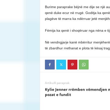
Burime paraprake bëjnë me dije se një auto
qenë duke ecur në rrugë. Goditja ka qenë mj
plagëve të marra ka ndërruar jetë menjëh
Fëmija ka qenë i shoqëruar nga nëna e tij
Në vendngjarje kanë mbërritur menjëherë fo
të zbardhur rrethanat e plota të kësaj trag
Artikulli paraprak
Kylie Jenner rrëmben vëmendjen 
pozat e fundit