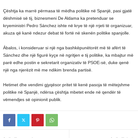
Çështja ka marrë përmasa të mëdha politike në Spanjë, pasi gjatë
dëshmisë së tij, biznesmeni De Aldama ka pretenduar se
kryeministri Pedro Sánchez ishte në krye të një rrjeti të organizuar,
akuza që kanë ndezur debat të fortë në skenën politike spanjolle.
Ábalos, i konsideruar si një nga bashkëpunëtorët më të afërt të
Sánchez dhe një figurë kyçe në ngritjen e tij politike, ka mbajtur më
parë edhe postin e sekretarit organizativ të PSOE-së, duke qenë
një nga njerëzit më me ndikim brenda partisë.
Hetimet dhe vendimi gjyqësor pritet të kenë pasoja të mëtejshme
politike në Spanjë, ndërsa çështja mbetet ende në qendër të
vëmendjes së opinionit publik.