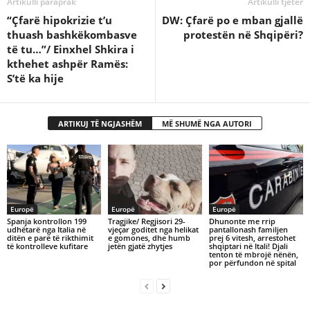
Artikulli paraprak
Artikulli tjetër
“Çfarë hipokrizie t’u
DW: Çfarë po e mban gjallë
thuash bashkëkombasve
protestën në Shqipëri?
të tu…”/ Einxhel Shkira i
kthehet ashpër Ramës:
S’të ka hije
ARTIKUJ TË NGJASHËM
MË SHUMË NGA AUTORI
Europë
Europë
Europë
Spanja kontrollon 199
Tragjike/ Regjisori 29-
Dhunonte me rrip
udhëtarë nga Italia në
vjeçar goditet nga helikat
pantallonash familjen
ditën e parë të rikthimit
e gomones, dhe humb
prej 6 vitesh, arrestohet
të kontrolleve kufitare
jetën gjatë zhytjes
shqiptari në Itali! Djali
tenton të mbrojë nënën,
por përfundon në spital