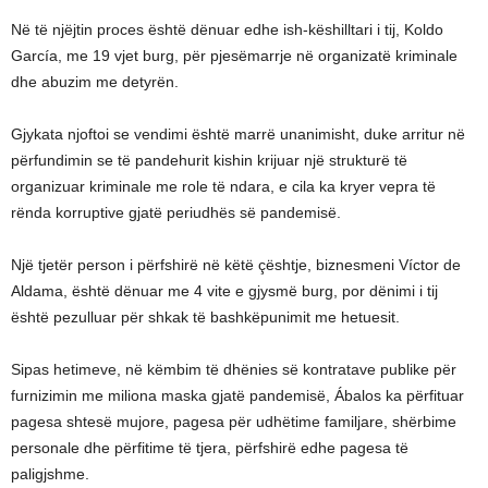
Në të njëjtin proces është dënuar edhe ish-këshilltari i tij, Koldo
García, me 19 vjet burg, për pjesëmarrje në organizatë kriminale
dhe abuzim me detyrën.
Gjykata njoftoi se vendimi është marrë unanimisht, duke arritur në
përfundimin se të pandehurit kishin krijuar një strukturë të
organizuar kriminale me role të ndara, e cila ka kryer vepra të
rënda korruptive gjatë periudhës së pandemisë.
Një tjetër person i përfshirë në këtë çështje, biznesmeni Víctor de
Aldama, është dënuar me 4 vite e gjysmë burg, por dënimi i tij
është pezulluar për shkak të bashkëpunimit me hetuesit.
Sipas hetimeve, në këmbim të dhënies së kontratave publike për
furnizimin me miliona maska gjatë pandemisë, Ábalos ka përfituar
pagesa shtesë mujore, pagesa për udhëtime familjare, shërbime
personale dhe përfitime të tjera, përfshirë edhe pagesa të
paligjshme.