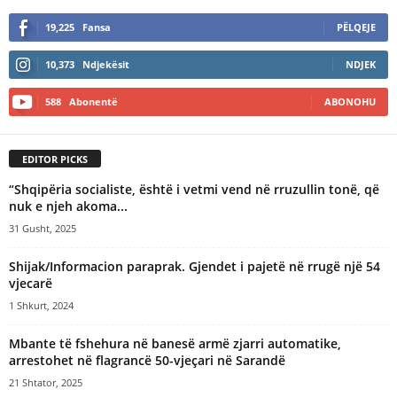
19,225
Fansa
PËLQEJE
10,373
Ndjekësit
NDJEK
588
Abonentë
ABONOHU
EDITOR PICKS
“Shqipëria socialiste, është i vetmi vend në rruzullin tonë, që
nuk e njeh akoma...
31 Gusht, 2025
Shijak/Informacion paraprak. Gjendet i pajetë në rrugë një 54
vjecarë
1 Shkurt, 2024
Mbante të fshehura në banesë armë zjarri automatike,
arrestohet në flagrancë 50-vjeçari në Sarandë
21 Shtator, 2025