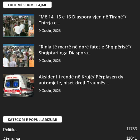
EDHE MË SHUMË LAJME
“Më 14, 15 e 16 Diaspora vjen në Tiranë”/
Thirrja e...
9 Gusht, 2026
“Rinia të marrë në dorë fatet e Shqipërisë”/
Shqiptari nga Diaspora...
9 Gusht, 2026
Aksident i rëndë në Krujë/ Përplasen dy
automjete, niset drejt Traumës...
9 Gusht, 2026
KATEGORI E POPULLARIZUAR
11733
Politika
11041
Aktualitet