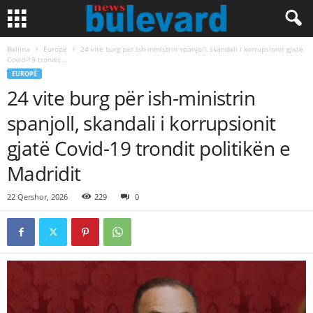
Ballina
Europë
24 vite burg për ish-ministrin spanjoll, skandali i korrupsionit gjatë
Covid-19 trondit...
EUROPË
24 vite burg për ish-ministrin
spanjoll, skandali i korrupsionit
gjatë Covid-19 trondit politikën e
Madridit
22 Qershor, 2026
229
0