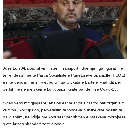
José Luis Ábalos, ish-ministër i Transportit dhe një nga figurat më
të rëndësishme të Partia Socialiste e Punëtorëve Spanjollë (PSOE),
është dënuar me 24 vjet burg nga Gjykata e Lartë e Madridit për
përfshirje në një skemë korrupsioni gjatë pandemisë Covid-19.
Sipas vendimit gjyqësor, Ábalos është shpallur fajtor për organizim
kriminal, korrupsion, përvetësim të fondeve publike dhe ndikim të
paligjshëm, në lidhje me kontratat për shitjen e maskave mbrojtëse
gjatë krizës shëndetësore globale.