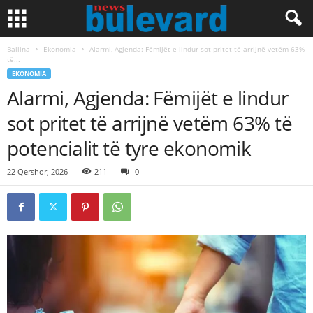
Ballina
Ekonomia
Alarmi, Agjenda: Fëmijët e lindur sot pritet të arrijnë vetëm 63%
të...
EKONOMIA
Alarmi, Agjenda: Fëmijët e lindur
sot pritet të arrijnë vetëm 63% të
potencialit të tyre ekonomik
22 Qershor, 2026
211
0