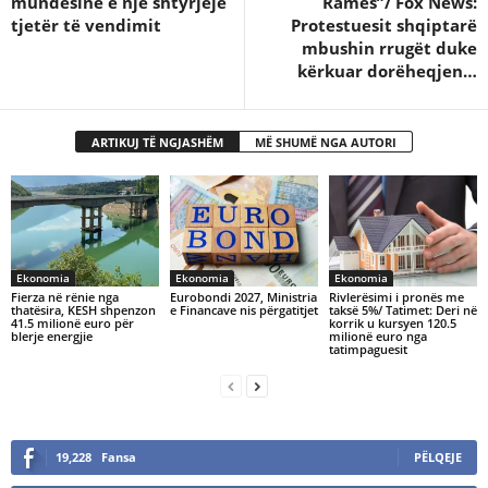
mundësinë e një shtyrjeje
Ramës”/ Fox News:
tjetër të vendimit
Protestuesit shqiptarë
mbushin rrugët duke
kërkuar dorëheqjen…
ARTIKUJ TË NGJASHËM
MË SHUMË NGA AUTORI
Ekonomia
Ekonomia
Ekonomia
Fierza në rënie nga
Eurobondi 2027, Ministria
Rivlerësimi i pronës me
thatësira, KESH shpenzon
e Financave nis përgatitjet
taksë 5%/ Tatimet: Deri në
41.5 milionë euro për
korrik u kursyen 120.5
blerje energjie
milionë euro nga
tatimpaguesit
19,228
Fansa
PËLQEJE