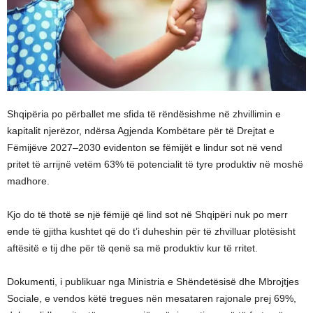
Shqipëria po përballet me sfida të rëndësishme në zhvillimin e
kapitalit njerëzor, ndërsa Agjenda Kombëtare për të Drejtat e
Fëmijëve 2027–2030 evidenton se fëmijët e lindur sot në vend
pritet të arrijnë vetëm 63% të potencialit të tyre produktiv në moshë
madhore.
Kjo do të thotë se një fëmijë që lind sot në Shqipëri nuk po merr
ende të gjitha kushtet që do t’i duheshin për të zhvilluar plotësisht
aftësitë e tij dhe për të qenë sa më produktiv kur të rritet.
Dokumenti, i publikuar nga Ministria e Shëndetësisë dhe Mbrojtjes
Sociale, e vendos këtë tregues nën mesataren rajonale prej 69%,