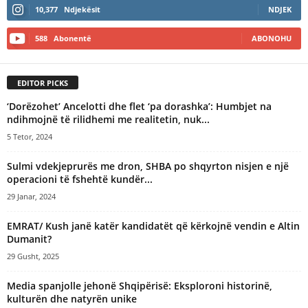
10,377
Ndjekësit
NDJEK
588
Abonentë
ABONOHU
EDITOR PICKS
‘Dorëzohet’ Ancelotti dhe flet ‘pa dorashka’: Humbjet na
ndihmojnë të rilidhemi me realitetin, nuk...
5 Tetor, 2024
Sulmi vdekjeprurës me dron, SHBA po shqyrton nisjen e një
operacioni të fshehtë kundër...
29 Janar, 2024
EMRAT/ Kush janë katër kandidatët që kërkojnë vendin e Altin
Dumanit?
29 Gusht, 2025
Media spanjolle jehonë Shqipërisë: Eksploroni historinë,
kulturën dhe natyrën unike