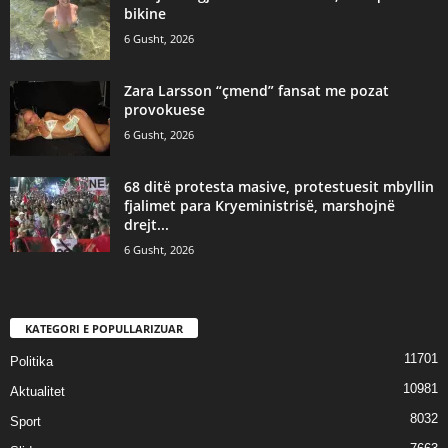
bikine
6 Gusht, 2026
Zara Larsson “çmend” fansat me pozat
provokuese
6 Gusht, 2026
68 ditë protesta masive, protestuesit mbyllin
fjalimet para Kryeministrisë, marshojnë
drejt...
6 Gusht, 2026
KATEGORI E POPULLARIZUAR
11701
Politika
10981
Aktualitet
8032
Sport