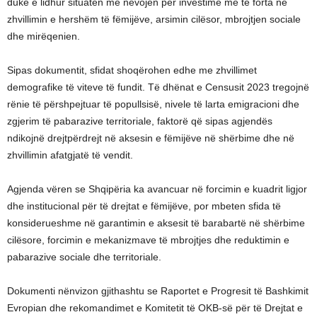
duke e lidhur situatën me nevojën për investime më të forta në
zhvillimin e hershëm të fëmijëve, arsimin cilësor, mbrojtjen sociale
dhe mirëqenien.
Sipas dokumentit, sfidat shoqërohen edhe me zhvillimet
demografike të viteve të fundit. Të dhënat e Censusit 2023 tregojnë
rënie të përshpejtuar të popullsisë, nivele të larta emigracioni dhe
zgjerim të pabarazive territoriale, faktorë që sipas agjendës
ndikojnë drejtpërdrejt në aksesin e fëmijëve në shërbime dhe në
zhvillimin afatgjatë të vendit.
Agjenda vëren se Shqipëria ka avancuar në forcimin e kuadrit ligjor
dhe institucional për të drejtat e fëmijëve, por mbeten sfida të
konsiderueshme në garantimin e aksesit të barabartë në shërbime
cilësore, forcimin e mekanizmave të mbrojtjes dhe reduktimin e
pabarazive sociale dhe territoriale.
Dokumenti nënvizon gjithashtu se Raportet e Progresit të Bashkimit
Evropian dhe rekomandimet e Komitetit të OKB-së për të Drejtat e