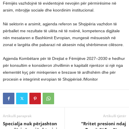
Fëmijës vazhdojnë të evidentojnë nevojën për përmirësime në
arsim, mbrojtje sociale dhe koordinim institucional.
Në sektorin e arsimit, agjenda referon se Shqipëria vazhdon të
përballet me rezultate të ulëta në të nxënë, kompetenca digjitale
nën mesataren e Bashkimit Evropian, mungesë mësuesish në
zonat e largëta dhe pabarazi në aksesin ndaj shërbimeve cilësore.
Agjenda Kombëtare për të Drejtat e Fëmijëve 2027–2030 e hedhur
për konsultim e konsideron zhvillimin e kapitalit njerëzor si një nga
elementët kyç për mirëqenien e brezave të ardhshëm dhe për
procesin e integrimit evropian të Shqipërisë./Monitor
Artikulli paraprak
Artikulli tjetër
Specialja nuk përjashton
“Rritet presioni ndaj