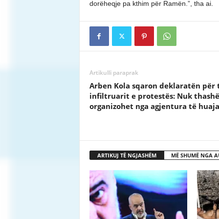
dorëheqje pa kthim për Ramën.”, tha ai.
Artikulli paraprak
Arben Kola sqaron deklaratën për 
infiltruarit e protestës: Nuk thashë
organizohet nga agjentura të huaj
ARTIKUJ TË NGJASHËM
MË SHUMË NGA A