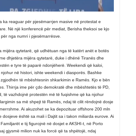
sha ka reaguar për pjesëmarrjen masive në protestat e
re. Në një konferencë për mediat, Berisha theksoi se kjo
ë për nga numri i pjesëmarrësve.
a mijëra qytetarë, që udhëtuan nga të katërt anët e botës
me dhjetëra mijëra qytetarë, duke i dhënë Tiranës dhe
estën e tyre të paparë ndonjëherë. Weekendi që kaloi,
johur në histori, ishte weekendi i diasporës. Bashke
ë zgjodhën të mbështesnin shkarkimin e Ramës. Kjo e bën
es. Thirrja ime për çdo demokratë dhe mbështetës të PD,
d, të vazhdojnë protestën më të fuqishme që ka njohur
largimin sa më shpejt të Ramës, ndaj të cilit rëndojnë dosje
tmerrshme. Ai akuzohet se ka depozituar offshore 200 mln
dosjeve është sa mali i Dajtit sa i takon miliarda eurove. Ai
amiljarët e tij figurojnë në dosjet e AKSHI-t, në Porto
aj gjysmë milion nuk ka forcë që ta shpëtojë, ndaj