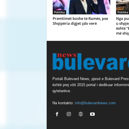
Politika
Politika
Premtimet boshe të Ramës, pse
Nga pu
Shqipëria digjet çdo verë
u shpje
është “
më shq
Portali Bulevard News, pjesë e Bulevard Pres
është prej vitit 2015 portal i dedikuar informimi
qytetarëve.
Na kontakto:
info@bulevardnews.com