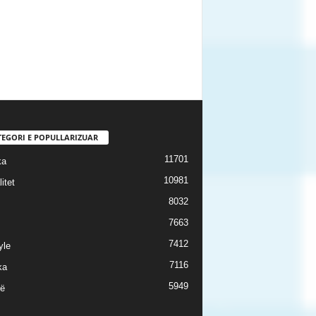
TEGORI E POPULLARIZUAR
11701
ka
10981
itet
8032
7663
7412
yle
7116
ka
5949
ë