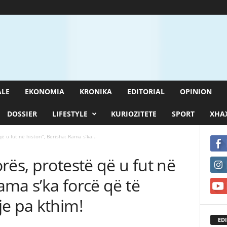
ALE
EKONOMIA
KRONIKA
EDITORIAL
OPINION
DOSSIER
LIFESTYLE
KURIOZITETE
SPORT
XHAX
 u fut në histori”, Berisha: Rama s’ka...
rës, protestë që u fut në
Rama s’ka forcë që të
je pa kthim!
EDI