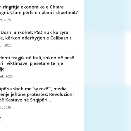
on ringritja ekonomike e Chiara
agni: Çfarë përfshin plani i shpëtimit?
s, 2025
Doshi ankohet: PSD nuk ka zyra
ie, kërkon ndërhyrjen e Celibashit
or, 2025
denti tragjik në Itali, shkon në pesë
i i viktimave, pjesëtarë të një
lje
rik, 2025
ipëria sheh me ‘sy rozë'”, media
enje jehonë protestës: Revolucioni
ë Kastave në Shqipëri...
ik, 2026