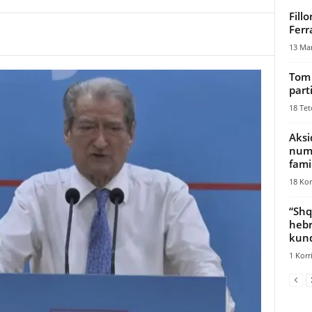
Fill
Ferr
13 Mar
Tom 
part
18 Tet
Aksi
numr
fami
18 Kor
“Shq
hebr
kund
1 Korr