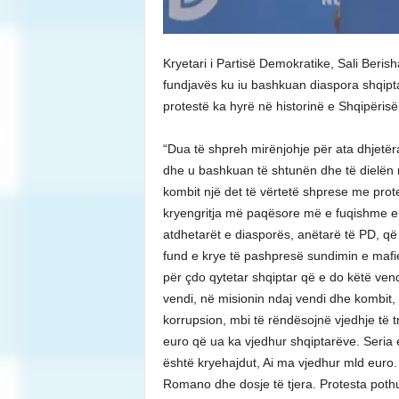
Kryetari i Partisë Demokratike, Sali Beri
fundjavës ku iu bashkuan diaspora shqipta
protestë ka hyrë në historinë e Shqipëris
“Dua të shpreh mirënjohje për ata dhjetër
dhe u bashkuan të shtunën dhe të dielën 
kombit një det të vërtetë shprese me prot
kryengritja më paqësore më e fuqishme e n
atdhetarët e diasporës, anëtarë të PD, q
fund e krye të pashpresë sundimin e mafi
për çdo qytetar shqiptar që e do këtë ven
vendi, në misionin ndaj vendi dhe kombit, 
korrupsion, mbi të rëndësojnë vjedhje të 
euro që ua ka vjedhur shqiptarëve. Seria e 
është kryehajdut, Ai ma vjedhur mld euro. F
Romano dhe dosje të tjera. Protesta pothu