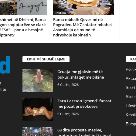
Politika
shimet në Dhërmi, Rama
Rama mbledh Qeverinë në
gon shqiptarëve se çfarë
Pogradec. Më 7 shtator mbahet
BESA”… por a e besojnë
Asambleja që mund të
iptarët?
ndryshojë kabinetin
EDHE MË SHUMË LAJME
KA
Politi
Gruaja me gjoksin më të
bukur, shfaqet me bikine
Aktual
s
6 Gusht, 2026
Sport
t të
Slider
Zara Larsson “çmend” fansat
me pozat provokuese
Lifest
6 Gusht, 2026
Kroni
Europ
68 ditë protesta masive,
protestuesit mbyllin fjalimet