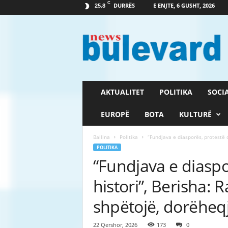
C
DURRËS
E ENJTE, 6 GUSHT, 2026
25.8
G
a
z
e
t
a
B
AKTUALITET
POLITIKA
SOCI
u
l
EUROPË
BOTA
KULTURË
e
v
Ballina
Politika
“Fundjava e diasporës, protestë që
a
POLITIKA
r
“Fundjava e diaspo
d
histori”, Berisha: 
shpëtojë, dorëheq
22 Qershor, 2026
173
0