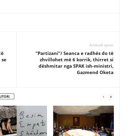
Artikulli tjetër
të
“Partizani”/ Seanca e radhës do të
 se
zhvillohet më 6 korrik, thirret si
a
dëshmitar nga SPAK ish-ministri,
Gazmend Oketa
UTORI