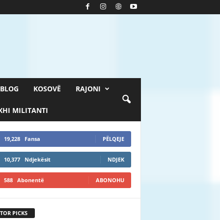
BLOG
KOSOVË
RAJONI
HI MILITANTI
19,228
Fansa
PËLQEJE
10,377
Ndjekësit
NDJEK
588
Abonentë
ABONOHU
TOR PICKS