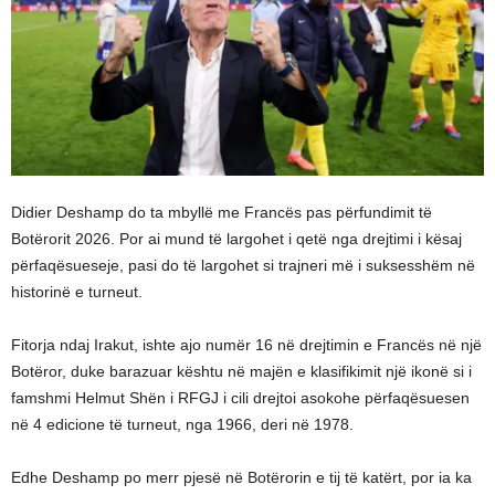
Didier Deshamp do ta mbyllë me Francës pas përfundimit të
Botërorit 2026. Por ai mund të largohet i qetë nga drejtimi i kësaj
përfaqësueseje, pasi do të largohet si trajneri më i suksesshëm në
historinë e turneut.
Fitorja ndaj Irakut, ishte ajo numër 16 në drejtimin e Francës në një
Botëror, duke barazuar kështu në majën e klasifikimit një ikonë si i
famshmi Helmut Shën i RFGJ i cili drejtoi asokohe përfaqësuesen
në 4 edicione të turneut, nga 1966, deri në 1978.
Edhe Deshamp po merr pjesë në Botërorin e tij të katërt, por ia ka