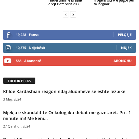
rindërtimin e Brazilit
rrogën! UEFA e pagoi për
drejt Botërorit 2030
ta larguar
19,228
Fansa
PËLQEJE
10,375
Ndjekësit
NDJEK
588
Abonentë
ABONOHU
EDITOR PICKS
Khloe Kardashian reagon ndaj aludimeve se është lezbike
3 Maj, 2024
Mjekja e skandalit te Onkologjiku debat me gazetarët: Prit 1
minutë mi! Më keni...
27 Qershor, 2024