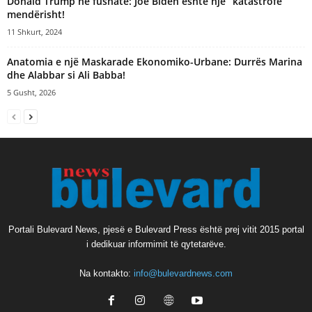
Donald Trump në fushatë: Joe Biden është një “katastrofë”
mendërisht!
11 Shkurt, 2024
Anatomia e një Maskarade Ekonomiko-Urbane: Durrës Marina
dhe Alabbar si Ali Babba!
5 Gusht, 2026
Portali Bulevard News, pjesë e Bulevard Press është prej vitit 2015 portal
i dedikuar informimit të qytetarëve.
Na kontakto:
info@bulevardnews.com