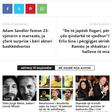
Artikulli paraprak
Artikulli tjetër
Adam Sandler feston 23-
“Do të japësh llogari, për
vjetorin e martesës, ja
çdo qindarkë të vjedhur”/
çfarë surprize i bëri aktori
Erlis Sina i përgjigjet sërish
bashkëshortes
Ramës: Je shkaktar i
halleve të mia
ARTIKUJ TË NGJASHËM
MË SHUMË NGA AUTORI
Sport
Sport
Sport
​Vdes Jorge Messi, babai i
Revolucioni i Ancelottit
Skandali që trondit
Lionel Messit
sapo ka nisur/ 10 talentet
Infantinon, punësoi të
që do të udhëheqin
dashurën dhe i rriti