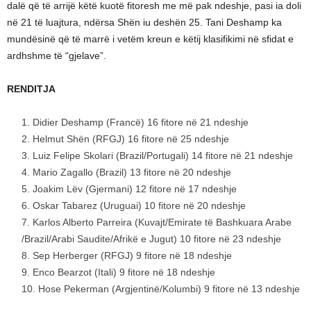
dalë që të arrijë këtë kuotë fitoresh me më pak ndeshje, pasi ia doli
në 21 të luajtura, ndërsa Shën iu deshën 25. Tani Deshamp ka
mundësinë që të marrë i vetëm kreun e këtij klasifikimi në sfidat e
ardhshme të “gjelave”.
RENDITJA
Didier Deshamp (Francë) 16 fitore në 21 ndeshje
Helmut Shën (RFGJ) 16 fitore në 25 ndeshje
Luiz Felipe Skolari (Brazil/Portugali) 14 fitore në 21 ndeshje
Mario Zagallo (Brazil) 13 fitore në 20 ndeshje
Joakim Lëv (Gjermani) 12 fitore në 17 ndeshje
Oskar Tabarez (Uruguai) 10 fitore në 20 ndeshje
Karlos Alberto Parreira (Kuvajt/Emirate të Bashkuara Arabe
/Brazil/Arabi Saudite/Afrikë e Jugut) 10 fitore në 23 ndeshje
Sep Herberger (RFGJ) 9 fitore në 18 ndeshje
Enco Bearzot (Itali) 9 fitore në 18 ndeshje
Hose Pekerman (Argjentinë/Kolumbi) 9 fitore në 13 ndeshje