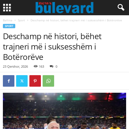
Ballina
Sport
Deschamp në histori, bëhet trajneri më i suksesshëm i Botërorëve
SPORT
Deschamp në histori, bëhet
trajneri më i suksesshëm i
Botërorëve
23 Qershor, 2026
163
0