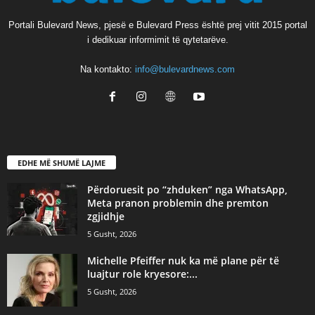
Portali Bulevard News, pjesë e Bulevard Press është prej vitit 2015 portal
i dedikuar informimit të qytetarëve.
Na kontakto:
info@bulevardnews.com
EDHE MË SHUMË LAJME
Përdoruesit po “zhduken” nga WhatsApp,
Meta pranon problemin dhe premton
zgjidhje
5 Gusht, 2026
Michelle Pfeiffer nuk ka më plane për të
luajtur role kryesore:...
5 Gusht, 2026