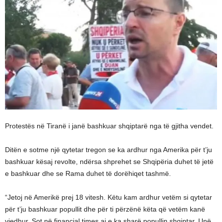
Protestës në Tiranë i janë bashkuar shqiptarë nga të gjitha vendet.
Ditën e sotme një qytetar tregon se ka ardhur nga Amerika për t’ju
bashkuar kësaj revolte, ndërsa shprehet se Shqipëria duhet të jetë
e bashkuar dhe se Rama duhet të dorëhiqet tashmë.
“Jetoj në Amerikë prej 18 vitesh. Këtu kam ardhur vetëm si qytetar
për t’ju bashkuar popullit dhe për ti përzënë këta që vetëm kanë
vjedhur. Sot në financial times ai e ka sharë popullin shqiptar. Unë