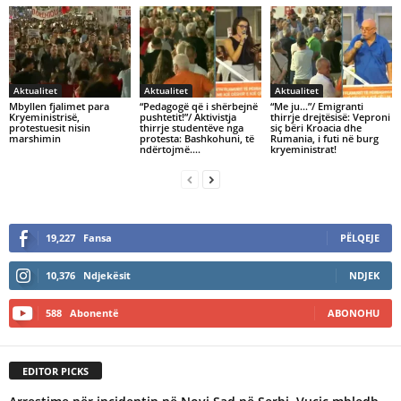
Aktualitet
Aktualitet
Aktualitet
Mbyllen fjalimet para
“Pedagogë që i shërbejnë
“Me ju…”/ Emigranti
Kryeministrisë,
pushtetit!”/ Aktivistja
thirrje drejtësisë: Veproni
protestuesit nisin
thirrje studentëve nga
siç bëri Kroacia dhe
marshimin
protesta: Bashkohuni, të
Rumania, i futi në burg
ndërtojmë….
kryeministrat!
19,227
Fansa
PËLQEJE
10,376
Ndjekësit
NDJEK
588
Abonentë
ABONOHU
EDITOR PICKS