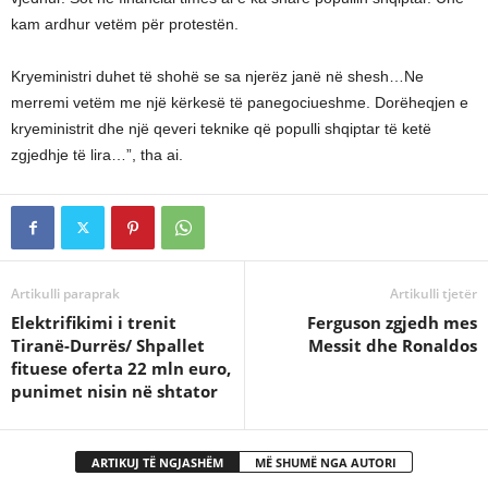
kam ardhur vetëm për protestën.
Kryeministri duhet të shohë se sa njerëz janë në shesh…Ne
merremi vetëm me një kërkesë të panegociueshme. Dorëheqjen e
kryeministrit dhe një qeveri teknike që populli shqiptar të ketë
zgjedhje të lira…”, tha ai.
Artikulli paraprak
Artikulli tjetër
Elektrifikimi i trenit
Ferguson zgjedh mes
Tiranë-Durrës/ Shpallet
Messit dhe Ronaldos
fituese oferta 22 mln euro,
punimet nisin në shtator
ARTIKUJ TË NGJASHËM
MË SHUMË NGA AUTORI