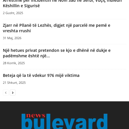
Arrestime për incidentin në Novi Sad në Serbi, Vuçiç mbledh
Këshillin e Sigurisë
2 Gusht, 2025
Zjarr në Pllanë të Lezhës, digjet një parcelë me pemë e
vreshta rrushi
31 Maj, 2026
Një hetues privat pretendon se kjo e dhënë në dukje e
padëmshme është një...
28 Korrik, 2025
​Beteja që la të vdekur 976 mijë viktima
21 Shkurt, 2025