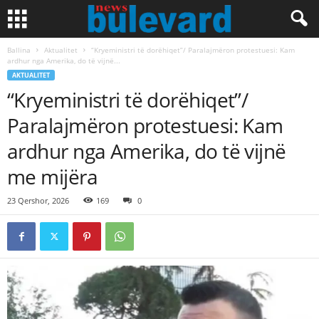
Ballina
Aktualitet
“Kryeministri të dorëhiqet”/ Paralajmëron protestuesi: Kam
ardhur nga Amerika, do të vijnë...
AKTUALITET
“Kryeministri të dorëhiqet”/
Paralajmëron protestuesi: Kam
ardhur nga Amerika, do të vijnë
me mijëra
23 Qershor, 2026
169
0