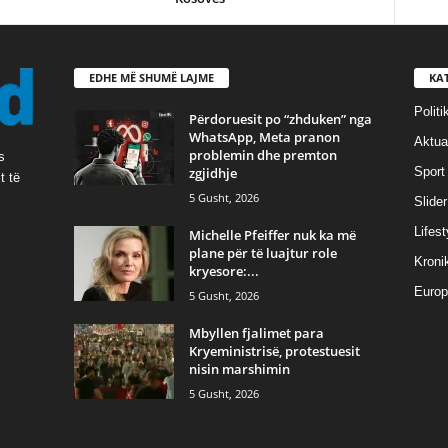
EDHE MË SHUMË LAJME
KA
Politi
Përdoruesit po “zhduken” nga
WhatsApp, Meta pranon
Aktual
problemin dhe premton
s
zgjidhje
Sport
t të
5 Gusht, 2026
Slider
Lifest
Michelle Pfeiffer nuk ka më
plane për të luajtur role
Kroni
kryesore:...
Europ
5 Gusht, 2026
Mbyllen fjalimet para
Kryeministrisë, protestuesit
nisin marshimin
5 Gusht, 2026