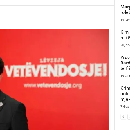
​Mar
role
13 Nën
Kim 
re t
20 Jan
Proc
Bard
të fr
19 Qer
Krim
onli
mjek
7 Gush