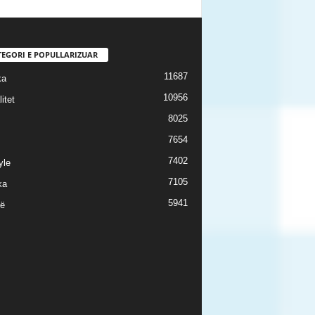
TEGORI E POPULLARIZUAR
11687
ka
10956
itet
8025
7654
7402
yle
7105
ka
5941
ë