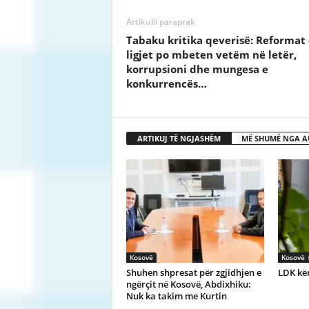
Artikulli paraprak
Tabaku kritika qeverisë: Reformat
ligjet po mbeten vetëm në letër,
korrupsioni dhe mungesa e
konkurrencës…
ARTIKUJ TË NGJASHËM
MË SHUMË NGA A
Kosovë
Kosovë
Shuhen shpresat për zgjidhjen e
LDK kër
ngërçit në Kosovë, Abdixhiku:
Nuk ka takim me Kurtin