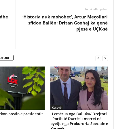
Artikulli tjetër
 dhe
‘Historia nuk mohohet’, Artur Meçollari
sfidon Ballën: Dritan Goxhaj ka qenë
pjesë e UÇK-së
UTORI
Kosovë
kon postin e presidentit
U emërua nga Balluku/ Drejtori
i Portit të Durrësit merret në
pyetje nga Prokuroria Speciale e
Kosovës