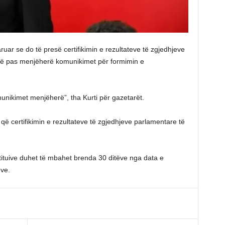
aruar se do të presë certifikimin e rezultateve të zgjedhjeve
 më pas menjëherë komunikimet për formimin e
komunikimet menjëherë”, tha Kurti për gazetarët.
që certifikimin e rezultateve të zgjedhjeve parlamentare të
tituive duhet të mbahet brenda 30 ditëve nga data e
eve.