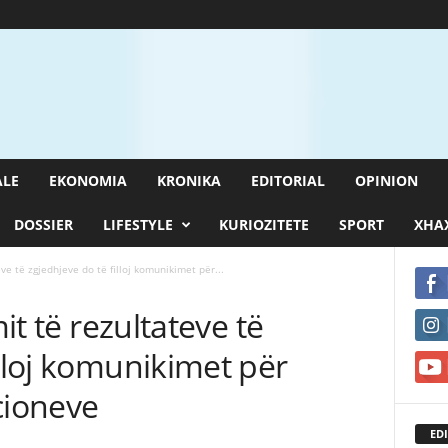
ALE
EKONOMIA
KRONIKA
EDITORIAL
OPINION
DOSSIER
LIFESTYLE
KURIOZITETE
SPORT
XHAX
eve të zgjedhjeve do të filloj komunikimet për...
mit të rezultateve të
illoj komunikimet për
cioneve
EDI