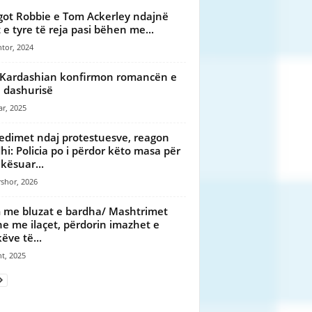
got Robbie e Tom Ackerley ndajnë
t e tyre të reja pasi bëhen me...
tor, 2024
Kardashian konfirmon romancën e
ë dashurisë
ar, 2025
edimet ndaj protestuesve, reagon
hi: Policia po i përdor këto masa për
ikësuar...
shor, 2026
 me bluzat e bardha/ Mashtrimet
ne me ilaçet, përdorin imazhet e
ëve të...
t, 2025