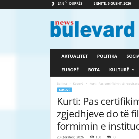
C
DURRËS
E ENJTE, 6 GUSHT, 2026
24.5
G
a
z
e
t
a
B
AKTUALITET
POLITIKA
SOCI
u
l
EUROPË
BOTA
KULTURË
e
v
Ballina
Kosovë
Kurti: Pas certifikimit të rezultat
a
KOSOVË
r
Kurti: Pas certifiki
d
zgjedhjeve do të f
formimin e institu
23 Qershor, 2026
150
0