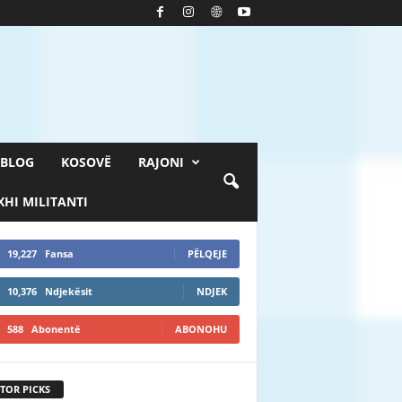
BLOG
KOSOVË
RAJONI
HI MILITANTI
19,227
Fansa
PËLQEJE
10,376
Ndjekësit
NDJEK
588
Abonentë
ABONOHU
TOR PICKS