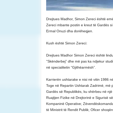
Drejtues Madhor, Simon Zereci është emë
Zereci mbante postin e kreut të Gardës si 
Ermal Onuzi dha dorëheqjen.
Kush është Simon Zereci:
Drejtues Madhor Simon Zereci është lind
“Skënderbej” dhe më pas ka ndjekur studim
në specialitetin “Gjithëarmësh”.
Karrierën ushtarake e nisi në vitin 1986 në
Toge në Repartin Ushtarak Zadrimë, më pas 
Gardës së Republikës, ku shërbeu në një 
Ruajtjen Fizike në Drejtorinë e Sigurisë 
Kompaninë Operative; Zëvendëskomandant 
të Ministrit të Rendit Publik; Oficer shoq