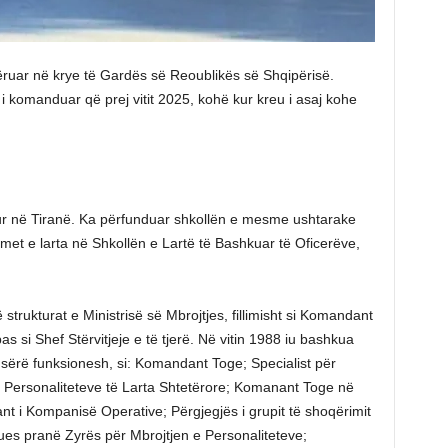
ruar në krye të Gardës së Reoublikës së Shqipërisë.
i komanduar që prej vitit 2025, kohë kur kreu i asaj kohe
ur në Tiranë. Ka përfunduar shkollën e mesme ushtarake
et e larta në Shkollën e Lartë të Bashkuar të Oficerëve,
 strukturat e Ministrisë së Mbrojtjes, fillimisht si Komandant
si Shef Stërvitjeje e të tjerë. Në vitin 1988 iu bashkua
sërë funksionesh, si: Komandant Toge; Specialist për
së Personaliteteve të Larta Shtetërore; Komanant Toge në
i Kompanisë Operative; Përgjegjës i grupit të shoqërimit
ërues pranë Zyrës për Mbrojtjen e Personaliteteve;