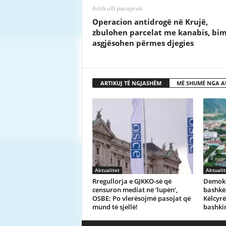
Artikulli paraprak
Operacion antidrogë në Krujë,
zbulohen parcelat me kanabis, bi
asgjësohen përmes djegies
ARTIKUJ TË NGJASHËM
MË SHUMË NGA A
Aktualitet
Aktualit
Rregullorja e GJKKO-së që
Demokra
censuron mediat në ‘lupën’,
bashkë/
OSBE: Po vlerësojmë pasojat që
Këlcyrë
mund të sjellë!
bashki