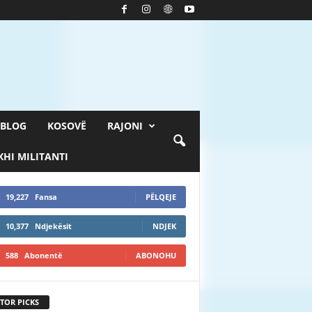
BLOG
KOSOVË
RAJONI
HI MILITANTI
19,227
Fansa
PËLQEJE
10,377
Ndjekësit
NDJEK
588
Abonentë
ABONOHU
TOR PICKS