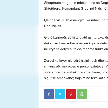
Shoqërues në grupin mbështetës në Degën 
Shtetërore; Komandant Grupi në Njësinë Sp
Që nga viti 2013 e në vijim, ka mbajtur f
Republikës.
Gjatë karrierës së tij të gjatë ushtarake, 
duke rrezikuar edhe jetën në krye të detyr
në krye të detyrës, teksa mbante funksi
Zereci ka kryer një sërë trajnimesh dhe ku
si: kurs për mbrojtjen e personaliteteve (VI
shtetërore me instruktorë amerikanë; prog
sigurisë amerikane; trajnim në teknikat e