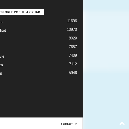
TEGORI E POPULLARIZUAR
11696
ka
10970
itet
8029
7657
7409
yle
7112
ka
5946
ë
Contact Us