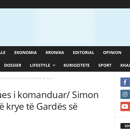
ALE
EKONOMIA
KRONIKA
EDITORIAL
OPINION
DOSSIER
LIFESTYLE
KURIOZITETE
SPORT
XHAX
anduar/ Simon Zereci emërohet në krye...
ejtues i komanduar/ Simon
ë krye të Gardës së
EDI