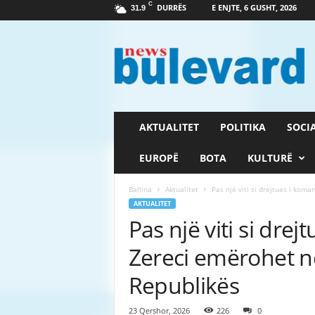
C
DURRËS
E ENJTE, 6 GUSHT, 2026
31.9
G
a
z
e
t
a
B
AKTUALITET
POLITIKA
SOCI
u
l
EUROPË
BOTA
KULTURË
e
v
Ballina
Aktualitet
Pas një viti si drejtues i kom
a
AKTUALITET
r
Pas një viti si dr
d
Zereci emërohet n
Republikës
23 Qershor, 2026
226
0