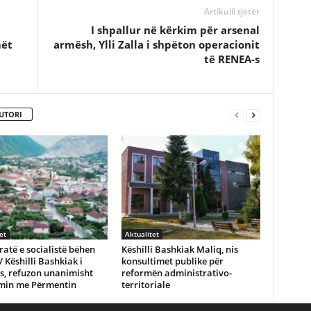
Artikulli tjetër
I shpallur në kërkim për arsenal
mët
armësh, Ylli Zalla i shpëton operacionit
të RENEA-s
UTORI
et
Aktualitet
të e socialistë bëhen
Këshilli Bashkiak Maliq, nis
 Këshilli Bashkiak i
konsultimet publike për
s, refuzon unanimisht
reformën administrativo-
min me Përmentin
territoriale