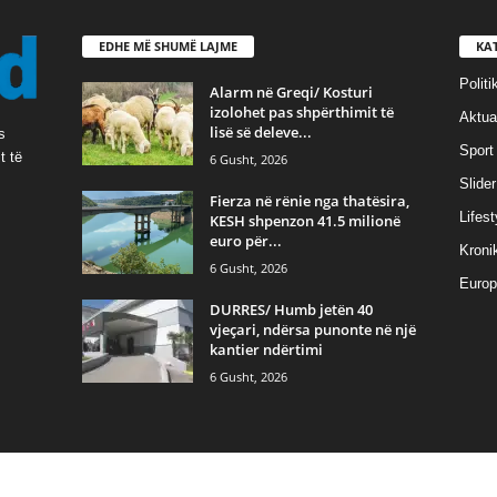
EDHE MË SHUMË LAJME
KA
Politi
Alarm në Greqi/ Kosturi
izolohet pas shpërthimit të
Aktual
lisë së deleve...
s
Sport
t të
6 Gusht, 2026
Slider
Fierza në rënie nga thatësira,
Lifest
KESH shpenzon 41.5 milionë
euro për...
Kroni
6 Gusht, 2026
Europ
DURRES/ Humb jetën 40
vjeçari, ndërsa punonte në një
kantier ndërtimi
6 Gusht, 2026