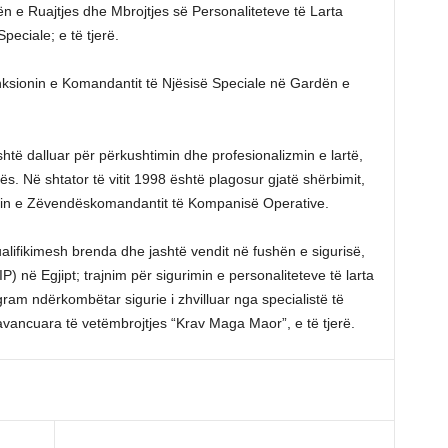
e Ruajtjes dhe Mbrojtjes së Personaliteteve të Larta
eciale; e të tjerë.
unksionin e Komandantit të Njësisë Speciale në Gardën e
është dalluar për përkushtimin dhe profesionalizmin e lartë,
ës. Në shtator të vitit 1998 është plagosur gjatë shërbimit,
onin e Zëvendëskomandantit të Kompanisë Operative.
alifikimesh brenda dhe jashtë vendit në fushën e sigurisë,
P) në Egjipt; trajnim për sigurimin e personaliteteve të larta
ram ndërkombëtar sigurie i zhvilluar nga specialistë të
 avancuara të vetëmbrojtjes “Krav Maga Maor”, e të tjerë.