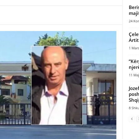
Beri
maji
24 Kor
Çele
Arti
1 Mars
“Kër
njer
11 Maj
Joze
posh
Shqi
8 Shku