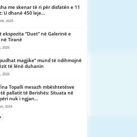
sha me skenar të ri për disfatën e 11
t: U dhanë 450 leje...
rik, 2025
t ekspozita “Duet” në Galerinë e
t në Tiranë
, 2026
pudhat magjike” mund të ndihmojnë
ëzit të lënë duhanin
, 2026
fina Topalli mesazh mbështetësve
të pallatit të Berishës: Situata në
përi nuk i ngjan...
rt, 2024