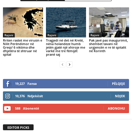
Rajoni
Rajoni
Rajoni
Rriten rastet me virusin e
Tragjedi në det në Kretë,
Pak javë pas inaugurimit,
Nilit Perëndimor në
nëna holandeze humb
shembet tavani në
Greqi/ 6 viktima dhe
jetën gjatë një xhiroje me
urgjencën e re të spitalit
dhjetëra të shtruar në
varkë me tre fëmijët
në Korinth
spital
pranë saj
19,227
Fansa
PËLQEJE
10,376
Ndjekësit
NDJEK
588
Abonentë
ABONOHU
EDITOR PICKS