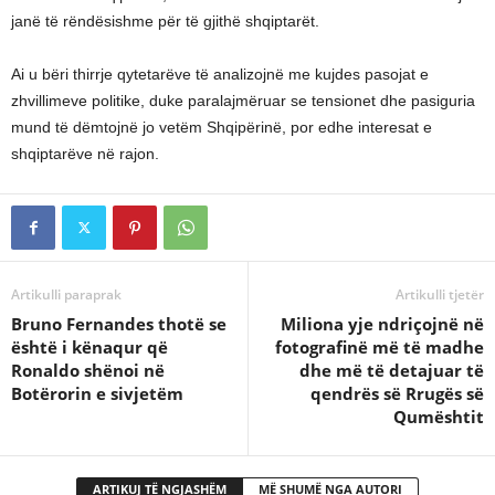
janë të rëndësishme për të gjithë shqiptarët.
Ai u bëri thirrje qytetarëve të analizojnë me kujdes pasojat e
zhvillimeve politike, duke paralajmëruar se tensionet dhe pasiguria
mund të dëmtojnë jo vetëm Shqipërinë, por edhe interesat e
shqiptarëve në rajon.
Artikulli paraprak
Artikulli tjetër
Bruno Fernandes thotë se
Miliona yje ndriçojnë në
është i kënaqur që
fotografinë më të madhe
Ronaldo shënoi në
dhe më të detajuar të
Botërorin e sivjetëm
qendrës së Rrugës së
Qumështit
ARTIKUJ TË NGJASHËM
MË SHUMË NGA AUTORI