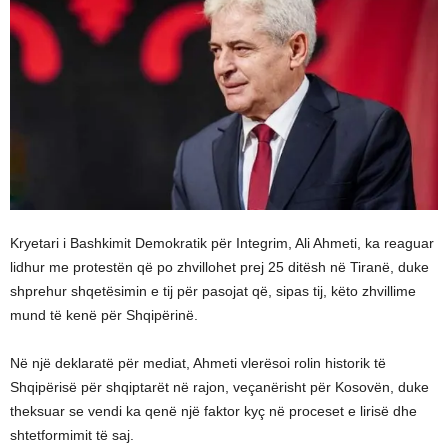
Kryetari i Bashkimit Demokratik për Integrim, Ali Ahmeti, ka reaguar
lidhur me protestën që po zhvillohet prej 25 ditësh në Tiranë, duke
shprehur shqetësimin e tij për pasojat që, sipas tij, këto zhvillime
mund të kenë për Shqipërinë.
Në një deklaratë për mediat, Ahmeti vlerësoi rolin historik të
Shqipërisë për shqiptarët në rajon, veçanërisht për Kosovën, duke
theksuar se vendi ka qenë një faktor kyç në proceset e lirisë dhe
shtetformimit të saj.