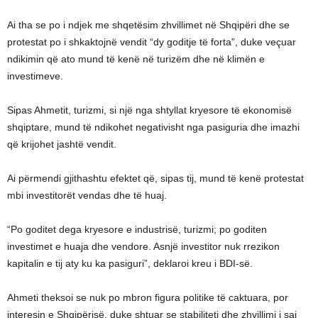
Ai tha se po i ndjek me shqetësim zhvillimet në Shqipëri dhe se
protestat po i shkaktojnë vendit “dy goditje të forta”, duke veçuar
ndikimin që ato mund të kenë në turizëm dhe në klimën e
investimeve.
Sipas Ahmetit, turizmi, si një nga shtyllat kryesore të ekonomisë
shqiptare, mund të ndikohet negativisht nga pasiguria dhe imazhi
që krijohet jashtë vendit.
Ai përmendi gjithashtu efektet që, sipas tij, mund të kenë protestat
mbi investitorët vendas dhe të huaj.
“Po goditet dega kryesore e industrisë, turizmi; po goditen
investimet e huaja dhe vendore. Asnjë investitor nuk rrezikon
kapitalin e tij aty ku ka pasiguri”, deklaroi kreu i BDI-së.
Ahmeti theksoi se nuk po mbron figura politike të caktuara, por
interesin e Shqipërisë, duke shtuar se stabiliteti dhe zhvillimi i saj