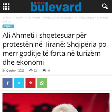
Ballina
Rajoni
Ali Ahmeti i shqetesuar për protestën në Tiranë: Shqipëria po merr
goditje...
RAJONI
Ali Ahmeti i shqetesuar për
protestën në Tiranë: Shqipëria po
merr goditje të forta në turizëm
dhe ekonomi
24 Qershor, 2026
224
0