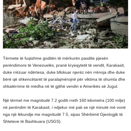
Tërmete të fuqishme goditën të mërkurën pasdite pjesën
perëndimore të Venezuelës, pranë kryeqytetit të vendit, Karakasit,
duke rrëzuar ndërtesa, duke bllokuar njerëz nën rrënoja dhe duke
bërë që shkencëtarët të paralajmërojnë për viktima të shumta dhe
shkatërrime të mëdha në të gjithë vendin e Amerikës së Jugut.
Një tërmet me magnitudë 7.2 goditi rreth 160 kilometra (100 milje)
në perëndim të Karakasit, i ndjekur më pak se një minutë më vonë
nga një lëkundje me magnitudë 7.5, sipas Shërbimit Gjeologjik të
Shteteve të Bashkuara (USGS).