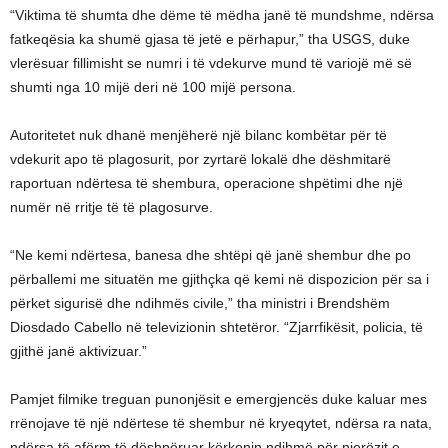
“Viktima të shumta dhe dëme të mëdha janë të mundshme, ndërsa
fatkeqësia ka shumë gjasa të jetë e përhapur,” tha USGS, duke
vlerësuar fillimisht se numri i të vdekurve mund të variojë më së
shumti nga 10 mijë deri në 100 mijë persona.
Autoritetet nuk dhanë menjëherë një bilanc kombëtar për të
vdekurit apo të plagosurit, por zyrtarë lokalë dhe dëshmitarë
raportuan ndërtesa të shembura, operacione shpëtimi dhe një
numër në rritje të të plagosurve.
“Ne kemi ndërtesa, banesa dhe shtëpi që janë shembur dhe po
përballemi me situatën me gjithçka që kemi në dispozicion për sa i
përket sigurisë dhe ndihmës civile,” tha ministri i Brendshëm
Diosdado Cabello në televizionin shtetëror. “Zjarrfikësit, policia, të
gjithë janë aktivizuar.”
Pamjet filmike treguan punonjësit e emergjencës duke kaluar mes
rrënojave të një ndërtese të shembur në kryeqytet, ndërsa ra nata,
ndërsa të afërm të dëshpëruar kërkonin ndihmë për njerëzit e