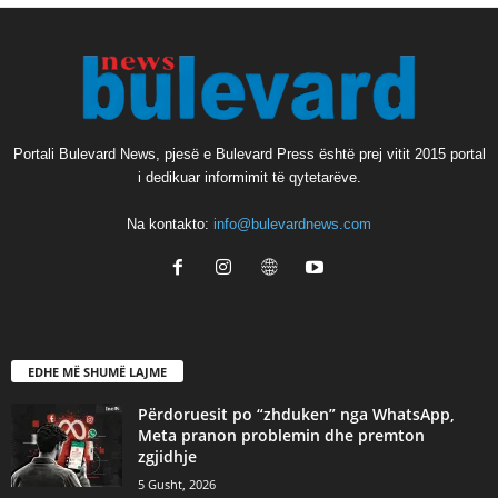
Portali Bulevard News, pjesë e Bulevard Press është prej vitit 2015 portal
i dedikuar informimit të qytetarëve.
Na kontakto:
info@bulevardnews.com
EDHE MË SHUMË LAJME
Përdoruesit po “zhduken” nga WhatsApp,
Meta pranon problemin dhe premton
zgjidhje
5 Gusht, 2026