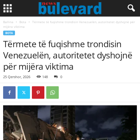
Ballina
Bota
Tërmete të fuqishme trondisin Venezuelën, autoritetet dyshojnë për
mijëra viktima
BOTA
Tërmete të fuqishme trondisin
Venezuelën, autoritetet dyshojnë
për mijëra viktima
25 Qershor, 2026
148
0