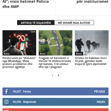
Al”; nisin hetimet Policia
për institucionet
dhe AMP
ARTIKUJ TË NGJASHËM
MË SHUMË NGA AUTORI
Bota
Bota
Bota
Përdoruesit po “zhduken”
Tragjedi në Karolinën e
Orteku në Pakistan merr
nga WhatsApp, Meta
Veriut/ Të shtëna brenda
10 jetë, gjenden katër
pranon problemin dhe
një banese, 3 të vdekur
trupa të tjerë alpinistësh
premton zgjidhje
dhe një i plagosur
19,227
Fansa
PËLQEJE
10,376
Ndjekësit
NDJEK