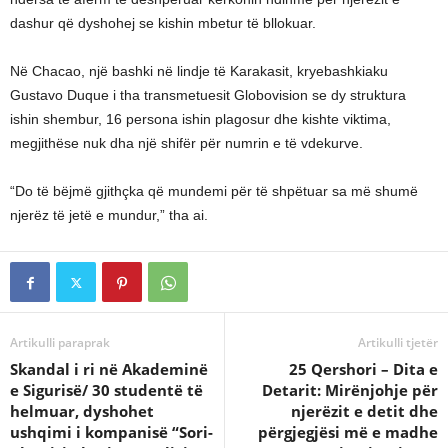
dashur që dyshohej se kishin mbetur të bllokuar.
Në Chacao, një bashki në lindje të Karakasit, kryebashkiaku
Gustavo Duque i tha transmetuesit Globovision se dy struktura
ishin shembur, 16 persona ishin plagosur dhe kishte viktima,
megjithëse nuk dha një shifër për numrin e të vdekurve.
“Do të bëjmë gjithçka që mundemi për të shpëtuar sa më shumë
njerëz të jetë e mundur,” tha ai.
Artikulli paraprak
Artikulli tjetër
Skandal i ri në Akademinë
25 Qershori – Dita e
e Sigurisë/ 30 studentë të
Detarit: Mirënjohje për
helmuar, dyshohet
njerëzit e detit dhe
ushqimi i kompanisë “Sori-
përgjegjësi më e madhe