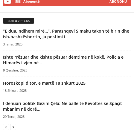
588
Abonentë
ABONOHU
EDITOR PICKS
“E dua, ndihem mirë…”, Parashqevi Simaku takon të birin dhe
ish-bashkëshortin, ja postimi i...
3 Janar, 2025
Ishte rrëzuar dhe kishte pësuar dëmtime në kokë, Policia e
Himarës i vjen në...
9 Qershor, 2025
Horoskopi ditor, e martë 18 shkurt 2025
18 Shkurt, 2025
I dënuari politik Gëzim Çela: Në ballë të Revoltës së Spaçit
mbanim në dorë...
29 Tetor, 2025