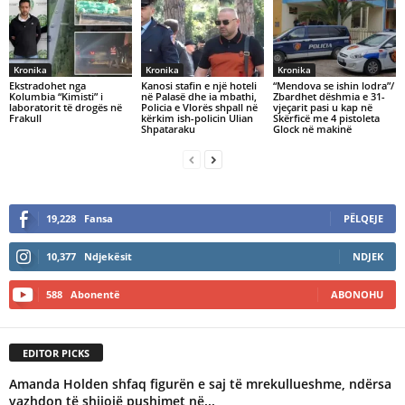
Kronika
Kronika
Kronika
Ekstradohet nga
Kanosi stafin e një hoteli
“Mendova se ishin lodra”/
Kolumbia “Kimisti” i
në Palasë dhe ia mbathi,
Zbardhet dëshmia e 31-
laboratorit të drogës në
Policia e Vlorës shpall në
vjeçarit pasi u kap në
Frakull
kërkim ish-policin Ulian
Skërficë me 4 pistoleta
Shpataraku
Glock në makinë
19,228
Fansa
PËLQEJE
10,377
Ndjekësit
NDJEK
588
Abonentë
ABONOHU
EDITOR PICKS
Amanda Holden shfaq figurën e saj të mrekullueshme, ndërsa
vazhdon të shijojë pushimet në...