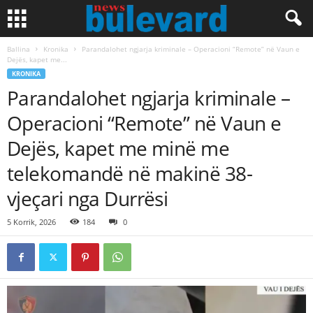
Ballina
Kronika
Parandalohet ngjarja kriminale – Operacioni “Remote” në Vaun e
Dejës, kapet me...
KRONIKA
Parandalohet ngjarja kriminale –
Operacioni “Remote” në Vaun e
Dejës, kapet me minë me
telekomandë në makinë 38-
vjeçari nga Durrësi
5 Korrik, 2026
184
0