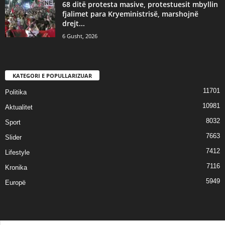
68 ditë protesta masive, protestuesit mbyllin
fjalimet para Kryeministrisë, marshojnë
drejt...
6 Gusht, 2026
KATEGORI E POPULLARIZUAR
11701
Politika
10981
Aktualitet
8032
Sport
7663
Slider
7412
Lifestyle
7116
Kronika
5949
Europë