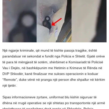
Një ngjarje kriminale, që mund të kishte pasoja tragjike, është
parandaluar në sekondat e fundit nga Policia e Shtetit. Gjatë orëve
të para të mëngjesit të sotëm, shërbimet e Komisariatit të Policisë
Vau i Dejës, në bashkëpunim me Hetimin e Krimeve të Rënda në
DVP Shkodër, kanë finalizuar me sukses operacionin e koduar
“Remote”, duke vënë në pranga një person dhe shpallur në kërkim
një tjetër.
Sipas informacioneve zyrtare, uniformat blu kishin siguruar të
dhëna në rrugë operative se një shtetas po transportonte një armë
shpërthyese të rrezikshme drejt zonës së Shkodrës. Policia