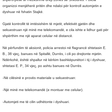
organizoi menjëherë pritën dhe ndaloi për kontroll automjetin e
dyshuar në fshatin Stajkë.
Gjatë kontrollit të imtësishëm të mjetit, efektivët gjetën dhe
sekuestruan një minë me telekomandë, e cila ishte e lidhur gati për
shpërthim me një aparat celular në distancë.
Në përfundim të aksionit, policia arrestoi në flagrancë shtetasin E.
B., 38 vjeç, banues në Spitallë, Durrës, i cili po drejtonte mjetin.
Ndërkohë, është shpallur në kërkim bashkëpunëtori i tij i dyshuar,
shtetasi E. P., 34 vjeç, po ashtu banues në Durrës.
-Në cilësinë e provës materiale u sekuestruan:
-Një minë me telekomandë (e montuar me celular).
-Automjeti me të cilin udhëtonte i dyshuari.