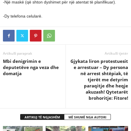
-Një maskë (që shton dyshimet për një atentat të planifikuar).
-Dy telefona celularë.
Artikulli paraprak
Artikulli tjetër
Mbi denigrimin e
Gjykata liron protestuesit
deputetëve nga veza dhe
e arrestuar – Dy persona
domatja
në arrest shtëpiak, të
tjerët me detyrim
paraqitje dhe heqje
akuzash! Qytetarët
brohoritje: Fitore!
ARTIKUJ TË NGJASHËM
MË SHUMË NGA AUTORI