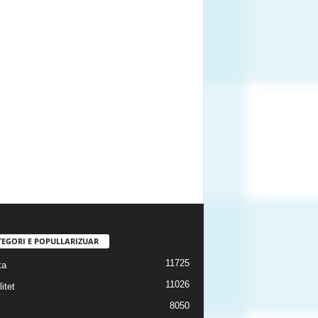
TEGORI E POPULLARIZUAR
11725
ka
11026
itet
8050