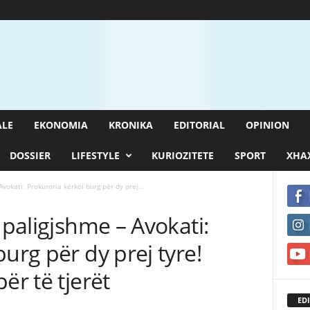
ALE
EKONOMIA
KRONIKA
EDITORIAL
OPINION
DOSSIER
LIFESTYLE
KURIOZITETE
SPORT
XHAX
vokati: Prokuroria kërkoi burg për dy prej...
 paligjshme – Avokati:
urg për dy prej tyre!
ër të tjerët
EDI