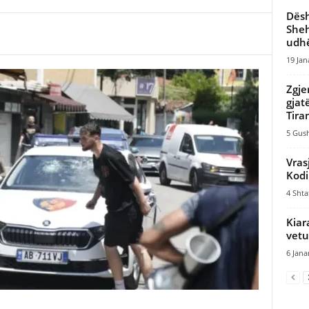
Dësh
Sheh
udhë
19 Jan
Zgje
gjat
Tira
5 Gush
Vras
Kodi
4 Shta
Kiar
vetu
6 Jana