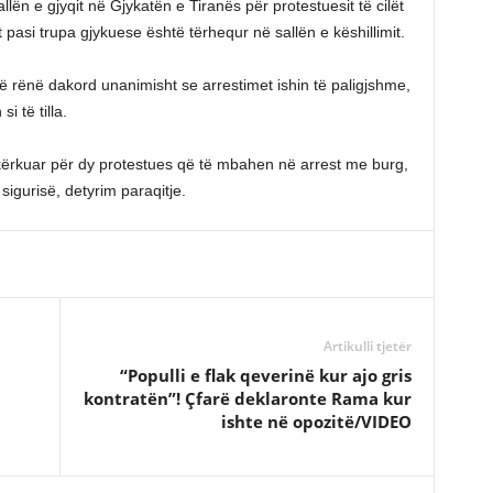
lën e gjyqit në Gjykatën e Tiranës për protestuesit të cilët
 pasi trupa gjykuese është tërhequr në sallën e këshillimit.
anë rënë dakord unanimisht se arrestimet ishin të paligjshme,
i të tilla.
a kërkuar për dy protestues që të mbahen në arrest me burg,
sigurisë, detyrim paraqitje.
Artikulli tjetër
“Populli e flak qeverinë kur ajo gris
kontratën”! Çfarë deklaronte Rama kur
ishte në opozitë/VIDEO