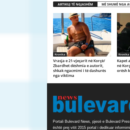
ARTIKUJ TË NGJASHËM
MË SHUMË NGA A
Kronika
Kronika
Vrasja e 21-vjeçarit në Korçë/
Kapet a
Zbardhet dëshmia e autorit,
në Korç
shkak ngacmimi i të dashurës
orësh 
nga viktima
Portali Bulevard News, pjesë e Bulevard Pres
është prej vitit 2015 portal i dedikuar informimi