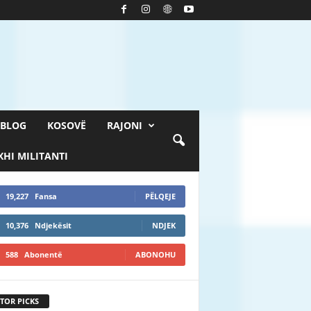
BLOG
KOSOVË
RAJONI
HI MILITANTI
19,227
Fansa
PËLQEJE
10,376
Ndjekësit
NDJEK
588
Abonentë
ABONOHU
TOR PICKS