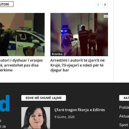
UTORI
Kronika
utori i dyshuar i vrasjes
Arrestimi i autorit të zjarrit në
ë, arrestohet pas disa
Krujë, 73-vjeçari e ndezi për të
kërkime
djegur bar
EDHE MË SHUMË LAJME
KA
Politi
Çfarë tregon fitorja e Edlirës
Aktual
9 Gusht, 2026
s
Sport
t të