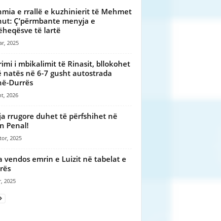
mia e rrallë e kuzhinierit të Mehmet
ut: Ç’përmbante menyja e
heqësve të lartë
ar, 2025
rimi i mbikalimit të Rinasit, bllokohet
ë natës në 6-7 gusht autostrada
në-Durrës
t, 2026
ja rrugore duhet të përfshihet në
n Penal!
tor, 2025
a vendos emrin e Luizit në tabelat e
rës
r, 2025