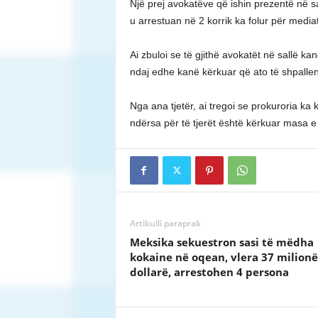
Një prej avokatëve që ishin prezentë në sal
u arrestuan në 2 korrik ka folur për mediat
Ai zbuloi se të gjithë avokatët në sallë k
ndaj edhe kanë kërkuar që ato të shpallen s
Nga ana tjetër, ai tregoi se prokuroria k
ndërsa për të tjerët është kërkuar masa e 
Artikulli paraprak
Meksika sekuestron sasi të mëdha
kokaine në oqean, vlera 37 milionë
dollarë, arrestohen 4 persona