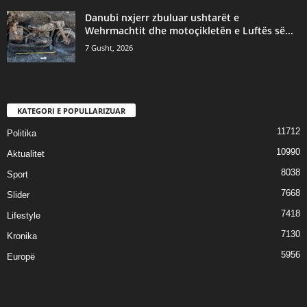
Danubi nxjerr zbuluar ushtarët e
Wehrmachtit dhe motoçikletën e Luftës së...
7 Gusht, 2026
KATEGORI E POPULLARIZUAR
11712
Politika
10990
Aktualitet
8038
Sport
7668
Slider
7418
Lifestyle
7130
Kronika
5956
Europë