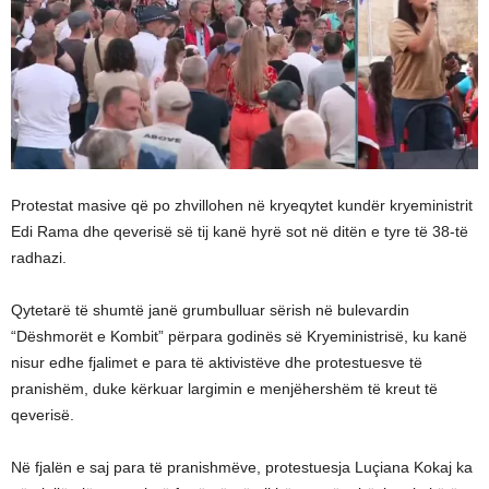
Protestat masive që po zhvillohen në kryeqytet kundër kryeministrit
Edi Rama dhe qeverisë së tij kanë hyrë sot në ditën e tyre të 38-të
radhazi.
Qytetarë të shumtë janë grumbulluar sërish në bulevardin
“Dëshmorët e Kombit” përpara godinës së Kryeministrisë, ku kanë
nisur edhe fjalimet e para të aktivistëve dhe protestuesve të
pranishëm, duke kërkuar largimin e menjëhershëm të kreut të
qeverisë.
Në fjalën e saj para të pranishmëve, protestuesja Luçiana Kokaj ka