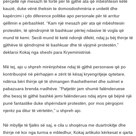
përcjellë një mesazh të fortë për të gjithë ata që mbështesin këtë
kauzë, duke vënë theksin te domosdoshmëria e unitetit dhe
kapërcimi i çdo diference politike apo personale për të arritur
qëllimin e përbashkët. “Kam një mesazh për ata që mbështesin
protestën, të qëndrojmë të bashkuar përtej ndasive të vogla që
mund të kemi. Secili mund të ketë ndonjë difekt, ndaj ju bëj thirrje të
gjithëve të qëndrojmë të bashkuar dhe të vijojmë protestën,”
deklaroi Kokaj nga sheshi para Kryeministrisë.
Më tej, ajo u shpreh mirënjohëse ndaj të gjithë personave që po
kontribuojnë në përhapjen e zërit të kësaj kryengritjeje qytetare,
ndërsa bëri thirrje që të shmangen thashethemet dhe sulmet e
pabazuara brenda rradhëve. “Patjetër jam shumë falënderuese
dhe besoj të gjithë bashkë jemi falënderues ndaj atyre që bëjnë një
punë fantastike duke shpërndarë protestën, por mos përgojoni
njerëz pa ditur të vërtetën,” u shpreh ajo.
Në mbyllje të fjalës së saj, e cila u shoqërua me duartrokitje dhe
thirrje në kor nga turma e mbledhur, Kokaj artikuloi kërkesat e qarta