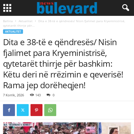
Ballina
Aktualitet
Dita e 38-të e qëndresës/ Nisin fjalimet para Kryeministrisë,
qytetarët thirrje për...
AKTUALITET
Dita e 38-të e qëndresës/ Nisin
fjalimet para Kryeministrisë,
qytetarët thirrje për bashkim:
Këtu deri në rrëzimin e qeverisë!
Rama jep dorëheqjen!
7 Korrik, 2026
143
0