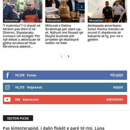
Aktualitet
Aktualitet
Aktualitet
“I mahnitur”/ U shpall në
Milionat e Delina
Ambasada amerikane:
kërkim pas sherrit në
Ibrahimajt për start-up-
Sokol Hoxha mendoi se
Dhërmi, Shpataraku
et. Njihuni me fituesit që
mund t’i shpëtonte së
ironizon ish-kolegët: Për
fitojnë buxhete për
kaluarës së tij, por ne e
një debat u aktivizuan të
projekte që ekzistojnë
gjetëm
gjitha strukturat! Nuk
vetëm në letër
kërcënova askënd...
19,229
Fansa
PËLQEJE
10,375
Ndjekësit
NDJEK
588
Abonentë
ABONOHU
EDITOR PICKS
Pas kimioterapisë, i dalin flokët e parë të rinj, Luna