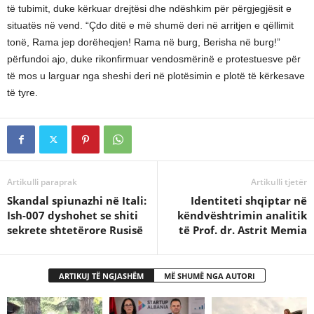
të tubimit, duke kërkuar drejtësi dhe ndëshkim për përgjegjësit e
situatës në vend. “Çdo ditë e më shumë deri në arritjen e qëllimit
tonë, Rama jep dorëheqjen! Rama në burg, Berisha në burg!”
përfundoi ajo, duke rikonfirmuar vendosmërinë e protestuesve për
të mos u larguar nga sheshi deri në plotësimin e plotë të kërkesave
të tyre.
Artikulli paraprak
Artikulli tjetër
Skandal spiunazhi në Itali:
Identiteti shqiptar në
Ish-007 dyshohet se shiti
këndvështrimin analitik
sekrete shtetërore Rusisë
të Prof. dr. Astrit Memia
ARTIKUJ TË NGJASHËM
MË SHUMË NGA AUTORI