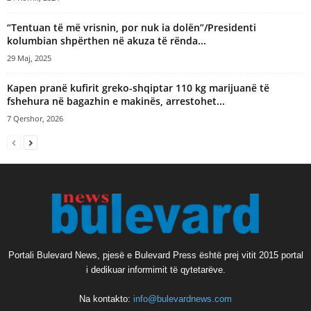
“Tentuan të më vrisnin, por nuk ia dolën”/Presidenti
kolumbian shpërthen në akuza të rënda...
29 Maj, 2025
Kapen pranë kufirit greko-shqiptar 110 kg marijuanë të
fshehura në bagazhin e makinës, arrestohet...
7 Qershor, 2026
Portali Bulevard News, pjesë e Bulevard Press është prej vitit 2015 portal
i dedikuar informimit të qytetarëve.
Na kontakto:
info@bulevardnews.com