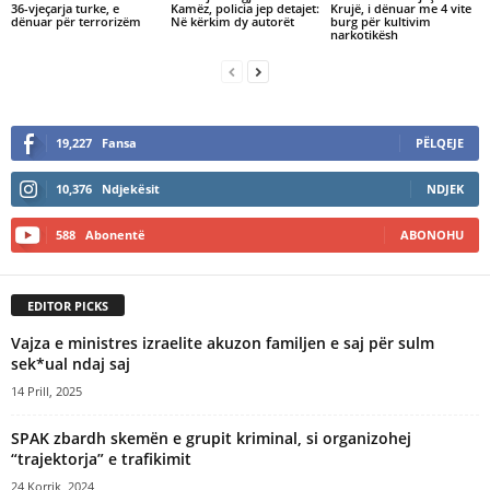
36-vjeçarja turke, e
Kamëz, policia jep detajet:
Krujë, i dënuar me 4 vite
dënuar për terrorizëm
Në kërkim dy autorët
burg për kultivim
narkotikësh
19,227
Fansa
PËLQEJE
10,376
Ndjekësit
NDJEK
588
Abonentë
ABONOHU
EDITOR PICKS
Vajza e ministres izraelite akuzon familjen e saj për sulm
sek*ual ndaj saj
14 Prill, 2025
SPAK zbardh skemën e grupit kriminal, si organizohej
“trajektorja” e trafikimit
24 Korrik, 2024