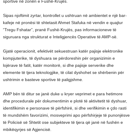
sportive në zonën e Fushë-Krujës.
Sipas njoftimit zyrtar, kontrollet u ushtruan në ambientet e një bar-
kafeje në pronësi të shtetasit Ahmet Stafuka në vendin e quajtur
“Tregu Fshatar”, pranë Fushë-Krujës, pas informacioneve të
siguruara nga strukturat e Inteligjencës Operative të AMP-së.
Gjatë operacionit, efektivët sekuestruan katër pajisje elektronike
kompjuterike, të dyshuara se përdoreshin për organizimin e
lojërave të fatit, katër monitorë, si dhe pajisje serverike dhe
elemente të tjera teknologjike, të cilat dyshohet se shërbenin për
ushtrimin e basteve sportive të paligjshme.
AMP bën të ditur se janë duke u kryer veprimet e para hetimore
dhe procedurale për dokumentimin e plotë të aktivitetit të dyshuar,
identifikimin e personave të përfshirë, si dhe verifikimin e çdo rasti
të mundshëm favorizimi, mosveprimi apo përfshirjeje të punonjësve
të Policisë së Shtetit ose subjekteve të tjera që janë në fushën e
mbikëqyrjes së Agjencisë.