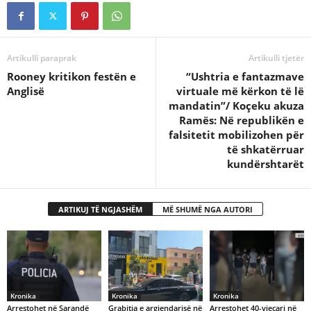
Artikulli paraprak
Artikulli tjetër
Rooney kritikon festën e
“Ushtria e fantazmave
Anglisë
virtuale më kërkon të lë
mandatin”/ Koçeku akuza
Ramës: Në republikën e
falsitetit mobilizohen për
të shkatërruar
kundërshtarët
ARTIKUJ TË NGJASHËM
MË SHUMË NGA AUTORI
Kronika
Kronika
Kronika
Arrestohet në Sarandë
Grabitja e argjendarisë në
Arrestohet 40-vjeçari në