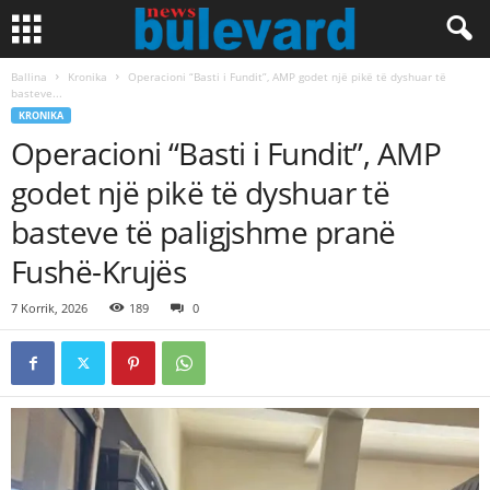
Ballina
Kronika
Operacioni “Basti i Fundit”, AMP godet një pikë të dyshuar të
basteve...
KRONIKA
Operacioni “Basti i Fundit”, AMP
godet një pikë të dyshuar të
basteve të paligjshme pranë
Fushë-Krujës
7 Korrik, 2026
189
0