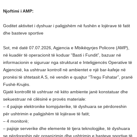
Njoftimi i AMP:
Goditet aktivitet i dyshuar i paligjshëm në fushën e lojërave të fatit
dhe basteve sportive
Sot, më datë 07.07.2026, Agjencia e Mbikëqyrjes Policore (AMP),
në kuadër të operacionit të koduar “Basti i Fundit”, bazuar në
informacionin e siguruar nga strukturat e Inteligjencës Operative të
Agjencisë, ka ushtruar kontroll në ambientet e një bar-kafeje në
pronësi të shtetasit A.S, në vendin e quajtur “Tregu Fshatar”, pranë
Fushë-Krujës.
Gjatë kontrollit të ushtruar në këto ambiente janë konstatuar dhe
sekuestruar në cilësinë e provës materiale:
– 4 pajisje elektronike kompjuterike, të dyshuara se përdoreshin
për ushtrimin e paligjshëm të lojërave të fatit;
– 4 monitorë;
– pajisje serverike dhe elemente të tjera teknologjike, të dyshuara
se përdoreshin për organizimin dhe ushtrimin e basteve sportive të