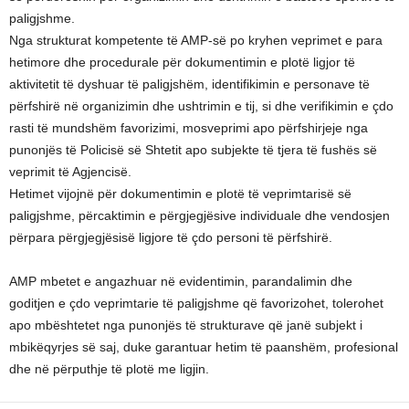
paligjshme.
Nga strukturat kompetente të AMP-së po kryhen veprimet e para
hetimore dhe procedurale për dokumentimin e plotë ligjor të
aktivitetit të dyshuar të paligjshëm, identifikimin e personave të
përfshirë në organizimin dhe ushtrimin e tij, si dhe verifikimin e çdo
rasti të mundshëm favorizimi, mosveprimi apo përfshirjeje nga
punonjës të Policisë së Shtetit apo subjekte të tjera të fushës së
veprimit të Agjencisë.
Hetimet vijojnë për dokumentimin e plotë të veprimtarisë së
paligjshme, përcaktimin e përgjegjësive individuale dhe vendosjen
përpara përgjegjësisë ligjore të çdo personi të përfshirë.
AMP mbetet e angazhuar në evidentimin, parandalimin dhe
goditjen e çdo veprimtarie të paligjshme që favorizohet, tolerohet
apo mbështetet nga punonjës të strukturave që janë subjekt i
mbikëqyrjes së saj, duke garantuar hetim të paanshëm, profesional
dhe në përputhje të plotë me ligjin.