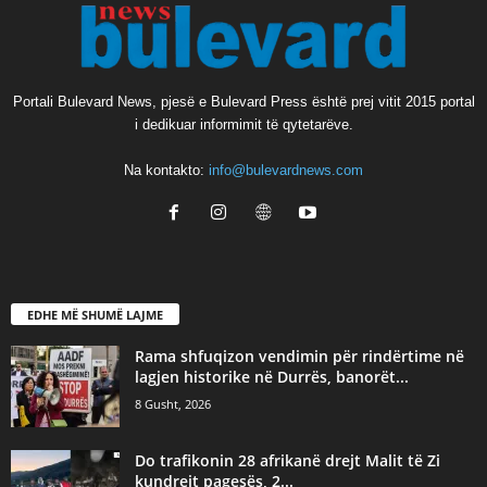
Portali Bulevard News, pjesë e Bulevard Press është prej vitit 2015 portal
i dedikuar informimit të qytetarëve.
Na kontakto:
info@bulevardnews.com
EDHE MË SHUMË LAJME
Rama shfuqizon vendimin për rindërtime në
lagjen historike në Durrës, banorët...
8 Gusht, 2026
Do trafikonin 28 afrikanë drejt Malit të Zi
kundrejt pagesës, 2...