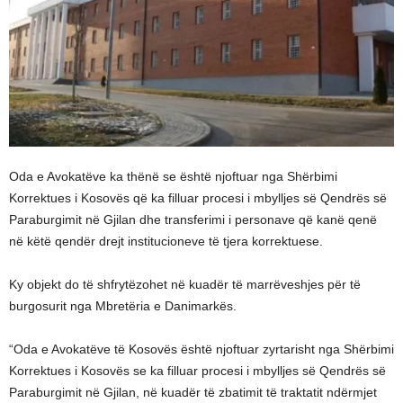
Oda e Avokatëve ka thënë se është njoftuar nga Shërbimi
Korrektues i Kosovës që ka filluar procesi i mbylljes së Qendrës së
Paraburgimit në Gjilan dhe transferimi i personave që kanë qenë
në këtë qendër drejt institucioneve të tjera korrektuese.
Ky objekt do të shfrytëzohet në kuadër të marrëveshjes për të
burgosurit nga Mbretëria e Danimarkës.
“Oda e Avokatëve të Kosovës është njoftuar zyrtarisht nga Shërbimi
Korrektues i Kosovës se ka filluar procesi i mbylljes së Qendrës së
Paraburgimit në Gjilan, në kuadër të zbatimit të traktatit ndërmjet