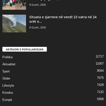
8 Gusht, 2026
Situata e zjarreve në vend! 23 vatra në 24
orët e...
8 Gusht, 2026
KATEGORI E POPULLARIZUAR
11717
Politika
11007
Aktualitet
8044
Sport
7675
Slider
7428
Lifestyle
7132
Kronika
5958
Europë