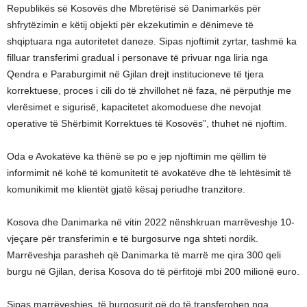
Republikës së Kosovës dhe Mbretërisë së Danimarkës për
shfrytëzimin e këtij objekti për ekzekutimin e dënimeve të
shqiptuara nga autoritetet daneze. Sipas njoftimit zyrtar, tashmë ka
filluar transferimi gradual i personave të privuar nga liria nga
Qendra e Paraburgimit në Gjilan drejt institucioneve të tjera
korrektuese, proces i cili do të zhvillohet në faza, në përputhje me
vlerësimet e sigurisë, kapacitetet akomoduese dhe nevojat
operative të Shërbimit Korrektues të Kosovës”, thuhet në njoftim.
Oda e Avokatëve ka thënë se po e jep njoftimin me qëllim të
informimit në kohë të komunitetit të avokatëve dhe të lehtësimit të
komunikimit me klientët gjatë kësaj periudhe tranzitore.
Kosova dhe Danimarka në vitin 2022 nënshkruan marrëveshje 10-
vjeçare për transferimin e të burgosurve nga shteti nordik.
Marrëveshja parasheh që Danimarka të marrë me qira 300 qeli
burgu në Gjilan, derisa Kosova do të përfitojë mbi 200 milionë euro.
Sipas marrëveshjes, të burgosurit që do të transferohen nga