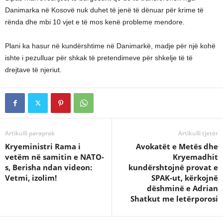
Danimarka në Kosovë nuk duhet të jenë të dënuar për krime të
rënda dhe mbi 10 vjet e të mos kenë probleme mendore.
Plani ka hasur në kundërshtime në Danimarkë, madje për një kohë
ishte i pezulluar për shkak të pretendimeve për shkelje të të
drejtave të njeriut.
Artikulli paraprak
Artikulli tjetër
Kryeministri Rama i
Avokatët e Metës dhe
vetëm në samitin e NATO-
Kryemadhit
s, Berisha ndan videon:
kundërshtojnë provat e
Vetmi, izolim!
SPAK-ut, kërkojnë
dëshminë e Adrian
Shatkut me letërporosi