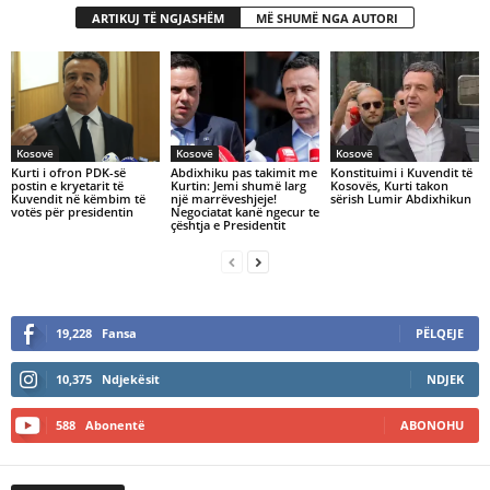
ARTIKUJ TË NGJASHËM
MË SHUMË NGA AUTORI
Kosovë
Kosovë
Kosovë
Kurti i ofron PDK-së
Abdixhiku pas takimit me
Konstituimi i Kuvendit të
postin e kryetarit të
Kurtin: Jemi shumë larg
Kosovës, Kurti takon
Kuvendit në këmbim të
një marrëveshjeje!
sërish Lumir Abdixhikun
votës për presidentin
Negociatat kanë ngecur te
çështja e Presidentit
19,228
Fansa
PËLQEJE
10,375
Ndjekësit
NDJEK
588
Abonentë
ABONOHU