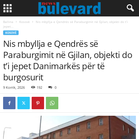
Ballina
Kosovë
Nis mbyllja e Qendrës së Paraburgimit në Gjilan, objekti do t’i
jepet...
KOSOVË
Nis mbyllja e Qendrës së
Paraburgimit në Gjilan, objekti do
t’i jepet Danimarkës për të
burgosurit
9 Korrik, 2026
192
0