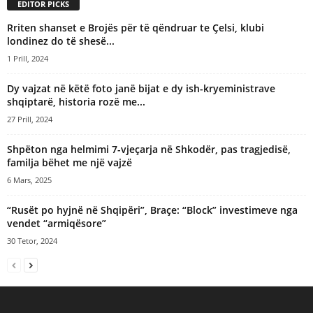
EDITOR PICKS
Rriten shanset e Brojës për të qëndruar te Çelsi, klubi
londinez do të shesë...
1 Prill, 2024
Dy vajzat në këtë foto janë bijat e dy ish-kryeministrave
shqiptarë, historia rozë me...
27 Prill, 2024
Shpëton nga helmimi 7-vjeçarja në Shkodër, pas tragjedisë,
familja bëhet me një vajzë
6 Mars, 2025
“Rusët po hyjnë në Shqipëri”, Braçe: “Block” investimeve nga
vendet “armiqësore”
30 Tetor, 2024