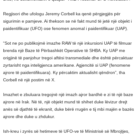
Regjisori dhe ufologu Jeremy Corbell ka qenë përgjegjës për
sigurimin e pamjeve. Ai thekson se në fakt mund të jetë një objekt i
paidentifikuar (UFO) ose fenomen anomal i paidentifikuar (UAP).
“Sot ne po publikojmë imazhe RAW të një inkursioni UAP të filmuar
brenda një Baze të Përbashkët Operative të SHBA. Ky UAP me
origjinë të panjohur tregoi aftësi transmediale dhe është përcaktuar
zyrtarisht nga inteligjenca amerikane. Agjencitë si UAP (fenomene
ajrore të paidentifikuara). Ky përcaktim aktualisht qëndron”, tha
Corbell në një postim në X.
Imazhet e zbuluara tregojnë një imazh ajror bardhë e zi të një baze
ajrore në Irak. Në të, një objekt mund të shihet duke lëvizur drejt
anës së djathtë të ekranit, duke bërë rrugën e tij mbi majën e bazës
ajrore dhe duke u zhdukur.
Ish-kreu i zyrës së hetimeve të UFO-ve të Ministrisë së Mbrojtjes,