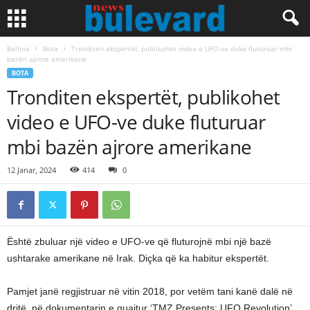
Ballina
Bota
Tronditen ekspertët, publikohet video e UFO-ve duke fluturuar mbi
bazën ajrore amerikane
BOTA
Tronditen ekspertët, publikohet
video e UFO-ve duke fluturuar
mbi bazën ajrore amerikane
12 Janar, 2024
414
0
Është zbuluar një video e UFO-ve që fluturojnë mbi një bazë
ushtarake amerikane në Irak. Diçka që ka habitur ekspertët.
Pamjet janë regjistruar në vitin 2018, por vetëm tani kanë dalë në
dritë, në dokumentarin e quajtur ‘TMZ Presents: UFO Revolution’.