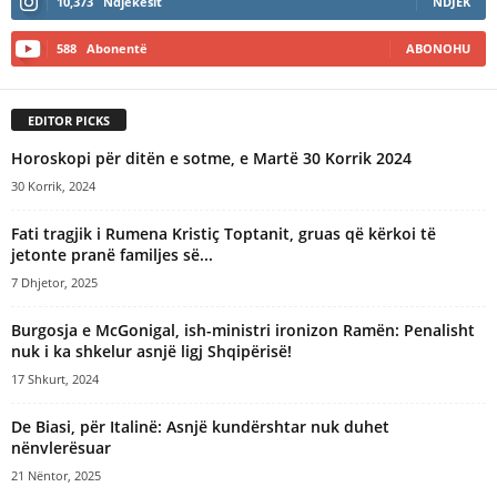
10,373
Ndjekësit
NDJEK
r
n
588
Abonentë
ABONOHU
a
t
i
EDITOR PICKS
v
e
Horoskopi për ditën e sotme, e Martë 30 Korrik 2024
:
30 Korrik, 2024
Fati tragjik i Rumena Kristiç Toptanit, gruas që kërkoi të
jetonte pranë familjes së...
7 Dhjetor, 2025
Burgosja e McGonigal, ish-ministri ironizon Ramën: Penalisht
nuk i ka shkelur asnjë ligj Shqipërisë!
17 Shkurt, 2024
De Biasi, për Italinë: Asnjë kundërshtar nuk duhet
nënvlerësuar
21 Nëntor, 2025