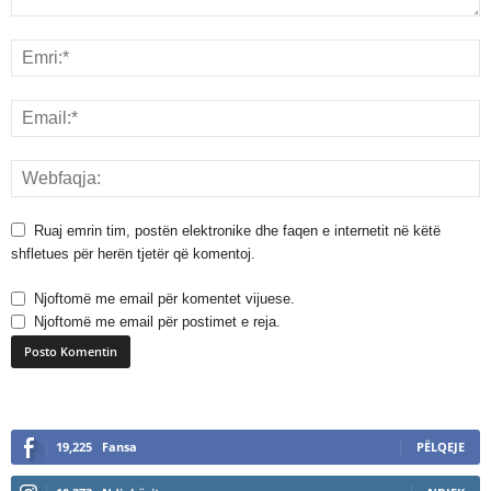
Ruaj emrin tim, postën elektronike dhe faqen e internetit në këtë
shfletues për herën tjetër që komentoj.
Njoftomë me email për komentet vijuese.
Njoftomë me email për postimet e reja.
A
l
19,225
Fansa
PËLQEJE
t
e