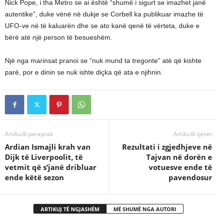
Nick Pope, i tha Metro se ai është “shumë i sigurt se imazhet janë
autentike”, duke vënë në dukje se Corbell ka publikuar imazhe të
UFO-ve në të kaluarën dhe se ato kanë qenë të vërteta, duke e
bërë atë një person të besueshëm.
Një nga marinsat pranoi se “nuk mund ta tregonte” atë që kishte
parë, por e dinin se nuk ishte diçka që ata e njihnin.
Artikulli paraprak
Artikulli tjetër
Ardian Ismajli krah van
Rezultati i zgjedhjeve në
Dijk të Liverpoolit, të
Tajvan në dorën e
vetmit që s’janë dribluar
votuesve ende të
ende këtë sezon
pavendosur
ARTIKUJ TË NGJASHËM
MË SHUMË NGA AUTORI