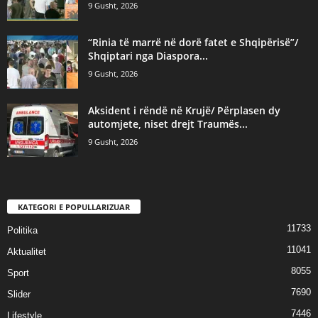
9 Gusht, 2026
“Rinia të marrë në dorë fatet e Shqipërisë”/
Shqiptari nga Diaspora...
9 Gusht, 2026
Aksident i rëndë në Krujë/ Përplasen dy
automjete, niset drejt Traumës...
9 Gusht, 2026
KATEGORI E POPULLARIZUAR
11733
Politika
11041
Aktualitet
8055
Sport
7690
Slider
7446
Lifestyle