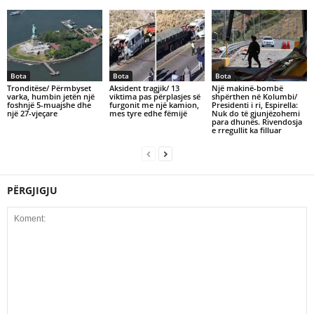
Bota
Bota
Bota
Tronditëse/ Përmbyset
Aksident tragjik/ 13
Një makinë-bombë
varka, humbin jetën një
viktima pas përplasjes së
shpërthen në Kolumbi/
foshnjë 5-muajshe dhe
furgonit me një kamion,
Presidenti i ri, Espirella:
një 27-vjeçare
mes tyre edhe fëmijë
Nuk do të gjunjëzohemi
para dhunës. Rivendosja
e rregullit ka filluar
PËRGJIGJU