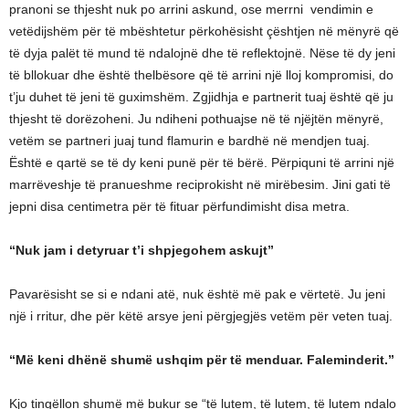
pranoni se thjesht nuk po arrini askund, ose merrni vendimin e
vetëdijshëm për të mbështetur përkohësisht çështjen në mënyrë që
të dyja palët të mund të ndalojnë dhe të reflektojnë. Nëse të dy jeni
të bllokuar dhe është thelbësore që të arrini një lloj kompromisi, do
t’ju duhet të jeni të guximshëm. Zgjidhja e partnerit tuaj është që ju
thjesht të dorëzoheni. Ju ndiheni pothuajse në të njëjtën mënyrë,
vetëm se partneri juaj tund flamurin e bardhë në mendjen tuaj.
Është e qartë se të dy keni punë për të bërë. Përpiquni të arrini një
marrëveshje të pranueshme reciprokisht në mirëbesim. Jini gati të
jepni disa centimetra për të fituar përfundimisht disa metra.
“Nuk jam i detyruar t’i shpjegohem askujt”
Pavarësisht se si e ndani atë, nuk është më pak e vërtetë. Ju jeni
një i rritur, dhe për këtë arsye jeni përgjegjës vetëm për veten tuaj.
“Më keni dhënë shumë ushqim për të menduar. Faleminderit.”
Kjo tingëllon shumë më bukur se “të lutem, të lutem, të lutem ndalo