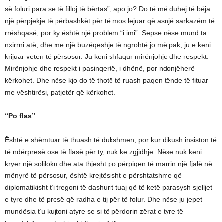
së foluri para se të filloj të bërtas”, apo jo? Do të më duhej të bëja
një përpjekje të përbashkët për të mos lejuar që asnjë sarkazëm të
rrëshqasë, por ky është një problem “i imi”. Sepse nëse mund ta
nxirrni atë, dhe me një buzëqeshje të ngrohtë jo më pak, ju e keni
krijuar veten të përsosur. Ju keni shfaqur mirënjohje dhe respekt.
Mirënjohje dhe respekt i pasinqertë, i dhënë, por ndonjëherë
kërkohet. Dhe nëse kjo do të thotë të ruash paqen tënde të fituar
me vështirësi, patjetër që kërkohet.
“Po flas”
Është e shëmtuar të thuash të dukshmen, por kur dikush insiston të
të ndërpresë ose të flasë për ty, nuk ke zgjidhje. Nëse nuk keni
kryer një soliloku dhe ata thjesht po përpiqen të marrin një fjalë në
mënyrë të përsosur, është krejtësisht e përshtatshme që
diplomatikisht t’i tregoni të dashurit tuaj që të ketë parasysh sjelljet
e tyre dhe të presë që radha e tij për të folur. Dhe nëse ju jepet
mundësia t’u kujtoni atyre se si të përdorin zërat e tyre të