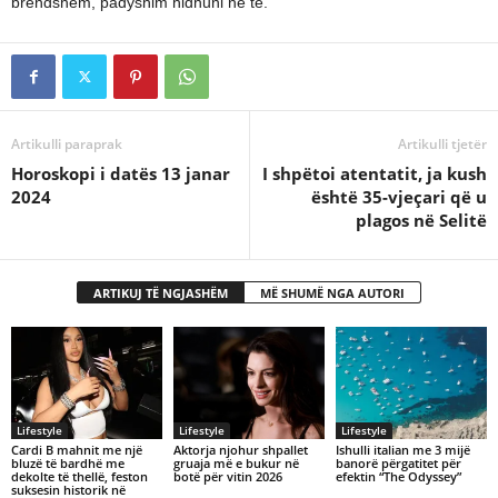
brendshëm, padyshim hidhuni në të.
Artikulli paraprak
Artikulli tjetër
Horoskopi i datës 13 janar
I shpëtoi atentatit, ja kush
2024
është 35-vjeçari që u
plagos në Selitë
ARTIKUJ TË NGJASHËM
MË SHUMË NGA AUTORI
Lifestyle
Lifestyle
Lifestyle
Cardi B mahnit me një
Aktorja njohur shpallet
Ishulli italian me 3 mijë
bluzë të bardhë me
gruaja më e bukur në
banorë përgatitet për
dekolte të thellë, feston
botë për vitin 2026
efektin “The Odyssey”
suksesin historik në