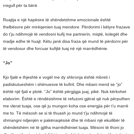
rregull për ta bërë.
Ruajtja e një hapësire të shëndetshme emocionale është
thelbësore për mirëqenien tuaj mendore. Përdorimi i këtyre frazave
do t’ju ndihmojë të vendosni kufij me partnerin, miqtë, kolegët dhe
madje edhe të huajt. Këtu janë disa fraza që mund të përdorni për
të vendosur dhe forcuar kufijtë tuaj në një marrëdhënie.
“Jo”
Kjo fjalë e thjeshtë e vogël me dy shkronja është mbreti i
padiskutueshëm i shënuesve të kufirit. Dhe mbani mend se “jo”
është një fjali e plotë. “Jo” është përgjigja juaj, pikë. Nuk kërkohet
elaborim. Është e rëndësishme të refuzoni gjërat që nuk përputhen
me vlerat tuaja, ose që ju mungon koha ose energjia për t’u marrë
me to. Të mësosh se si të thuash jo mund t’ju ndihmojë të
shmangni ndjenjën e pakënaqësisë dhe të mbani një ekuilibër të
shëndetshëm në të gjitha marrëdhëniet tuaja. Mësoni të thoni jo