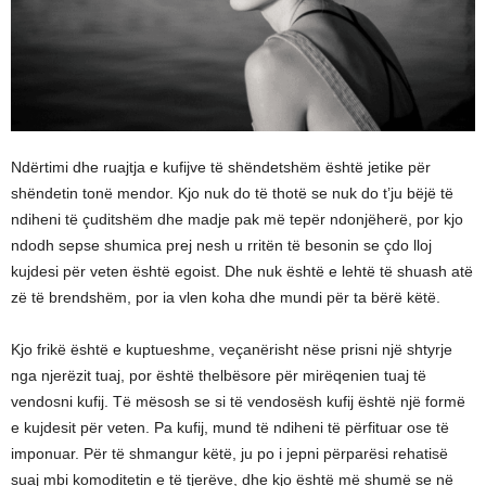
Ndërtimi dhe ruajtja e kufijve të shëndetshëm është jetike për
shëndetin tonë mendor. Kjo nuk do të thotë se nuk do t’ju bëjë të
ndiheni të çuditshëm dhe madje pak më tepër ndonjëherë, por kjo
ndodh sepse shumica prej nesh u rritën të besonin se çdo lloj
kujdesi për veten është egoist. Dhe nuk është e lehtë të shuash atë
zë të brendshëm, por ia vlen koha dhe mundi për ta bërë këtë.
Kjo frikë është e kuptueshme, veçanërisht nëse prisni një shtyrje
nga njerëzit tuaj, por është thelbësore për mirëqenien tuaj të
vendosni kufij. Të mësosh se si të vendosësh kufij është një formë
e kujdesit për veten. Pa kufij, mund të ndiheni të përfituar ose të
imponuar. Për të shmangur këtë, ju po i jepni përparësi rehatisë
suaj mbi komoditetin e të tjerëve, dhe kjo është më shumë se në