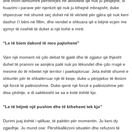
dhe thoni lamtumirë përfshirjes në aktivitete që nuk ju pëlqejnë, si
huazimi i parave për njerëzit që nuk ju kthejnë mbrapsht, duke
shpenzuar më shumë seç duhet në të vërtetë për gjëra që nuk keni
dashur t’i bëni në fillim, dhe vendet e shkuara që e bëjnë ecjen me
qymyr të nxehtë të duket si një kohë e mirë.
“Le të biem dakord të mos pajtohemi”
Vjen një moment në çdo debat të gjatë dhe të zgjatur që thjesht
duhet të pranoni se asnjëra palë nuk po lëkundet dhe çdo rrugë e
mesme do të mbetet një territor i paeksploruar. Jeta është shumë e
shkurtër për të shkatërruar një të keqe, duke u përpjekur të lëvizni
një forcë të palëvizshme. Duke qenë një forcë e palëvizshme për
disa çështje, e di saktësisht se sa e kotë është kjo.
“Le të bëjmë një pushim dhe të kthehemi tek kjo”
Durimi juaj është i qëlluar, të paktën për momentin. Ju keni dy
zgjedhje. Ju mund ose: Përshkallëzoni situatën dhe refuzoni të