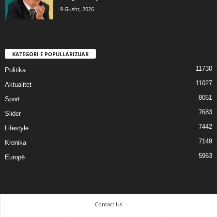
9 Gusht, 2026
KATEGORI E POPULLARIZUAR
11730
Politika
11027
Aktualitet
8051
Sport
7683
Slider
7442
Lifestyle
7149
Kronika
5963
Europë
Contact Us