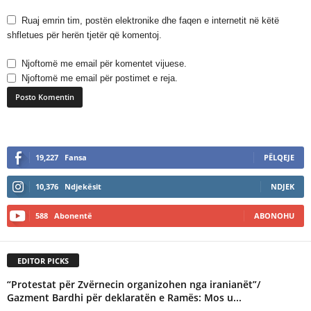
Ruaj emrin tim, postën elektronike dhe faqen e internetit në këtë
shfletues për herën tjetër që komentoj.
Njoftomë me email për komentet vijuese.
Njoftomë me email për postimet e reja.
A
l
19,227
Fansa
PËLQEJE
t
e
10,376
Ndjekësit
NDJEK
r
n
588
Abonentë
ABONOHU
a
t
i
EDITOR PICKS
v
e
“Protestat për Zvërnecin organizohen nga iranianët”/
:
Gazment Bardhi për deklaratën e Ramës: Mos u...