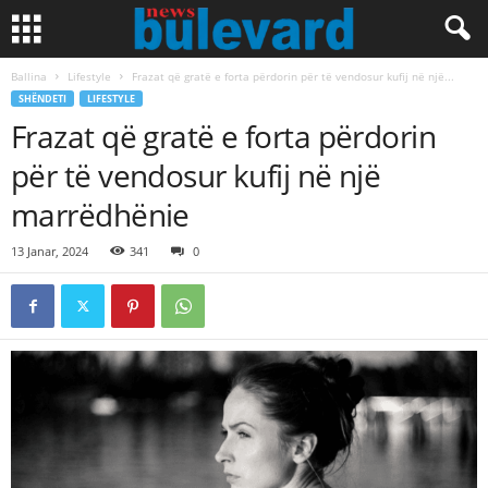
Ballina
Lifestyle
Frazat që gratë e forta përdorin për të vendosur kufij në një...
SHËNDETI
LIFESTYLE
Frazat që gratë e forta përdorin
për të vendosur kufij në një
marrëdhënie
13 Janar, 2024
341
0