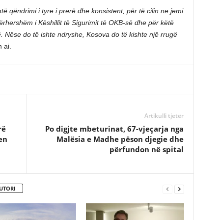
ë qëndrimi i tyre i prerë dhe konsistent, për të cilin ne jemi
rhershëm i Këshillit të Sigurimit të OKB-së dhe për këtë
ë. Nëse do të ishte ndryshe, Kosova do të kishte një rrugë
 ai.
Artikulli tjetër
rë
Po digjte mbeturinat, 67-vjeçarja nga
en
Malësia e Madhe pëson djegie dhe
përfundon në spital
UTORI