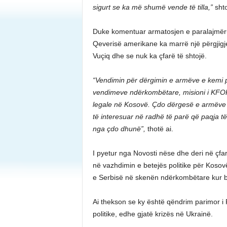
sigurt se ka më shumë vende të tilla,”
shto
Duke komentuar armatosjen e paralajmëru
Qeverisë amerikane ka marrë një përgjigje
Vuçiq dhe se nuk ka çfarë të shtojë.
“Vendimin për dërgimin e armëve e kemi pë
vendimeve ndërkombëtare, misioni i KFOR
legale në Kosovë. Çdo dërgesë e armëve 
të interesuar në radhë të parë që paqja 
nga çdo dhunë”,
thotë ai.
I pyetur nga Novosti nëse dhe deri në ç
në vazhdimin e betejës politike për Koso
e Serbisë në skenën ndërkombëtare kur bëhe
Ai thekson se ky është qëndrim parimor 
politike, edhe gjatë krizës në Ukrainë.