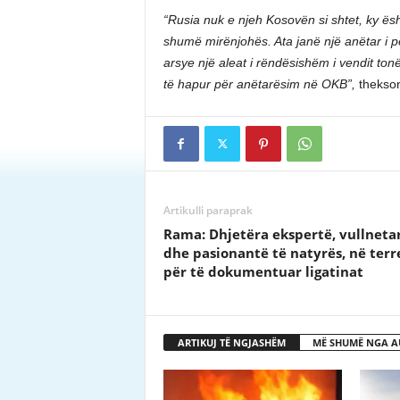
“Rusia nuk e njeh Kosovën si shtet, ky ësht
shumë mirënjohës. Ata janë një anëtar i pë
arsye një aleat i rëndësishëm i vendit ton
të hapur për anëtarësim në OKB”,
thekson
Artikulli paraprak
Rama: Dhjetëra ekspertë, vullneta
dhe pasionantë të natyrës, në terr
për të dokumentuar ligatinat
ARTIKUJ TË NGJASHËM
MË SHUMË NGA A