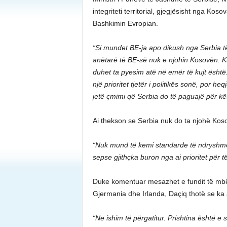
integriteti territorial, gjegjësisht nga Ko
Bashkimin Evropian.
“Si mundet BE-ja apo dikush nga Serbia të
anëtarë të BE-së nuk e njohin Kosovën. K
duhet ta pyesim atë në emër të kujt është.
një prioritet tjetër i politikës sonë, por he
jetë çmimi që Serbia do të paguajë për kë
Ai thekson se Serbia nuk do ta njohë Kos
“Nuk mund të kemi standarde të ndryshme,
sepse gjithçka buron nga ai prioritet për të 
Duke komentuar mesazhet e fundit të mbë
Gjermania dhe Irlanda, Daçiq thotë se ka ar
“Ne ishim të përgatitur. Prishtina është e