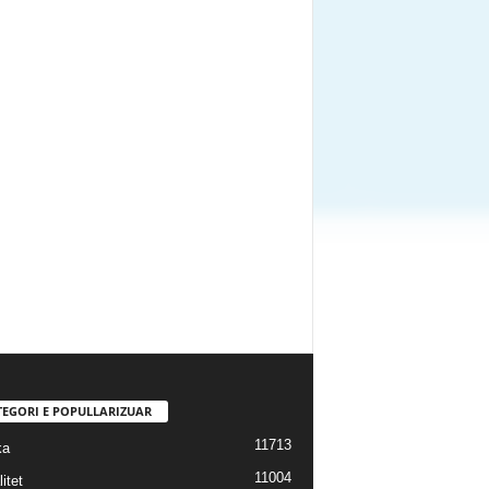
TEGORI E POPULLARIZUAR
11713
ka
11004
itet