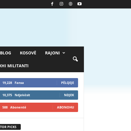
BLOG
KOSOVË
RAJONI
HI MILITANTI
19,228
Fansa
PËLQEJE
10,375
Ndjekësit
NDJEK
588
Abonentë
ABONOHU
TOR PICKS