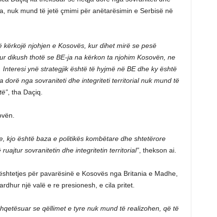
sova, nuk mund të jetë çmimi për anëtarësimin e Serbisë në
 kërkojë njohjen e Kosovës, kur dihet mirë se pesë
ur dikush thotë se BE-ja na kërkon ta njohim Kosovën, ne
 Interesi ynë strategjik është të hyjmë në BE dhe ky është
qja dorë nga sovraniteti dhe integriteti territorial nuk mund të
të”
, tha Daçiq.
ovën.
 kjo është baza e politikës kombëtare dhe shtetërore
ruajtur sovranitetin dhe integritetin territorial”
, thekson ai.
shtetjes për pavarësinë e Kosovës nga Britania e Madhe,
dhur një valë e re presionesh, e cila pritet.
 shqetësuar se qëllimet e tyre nuk mund të realizohen, që të