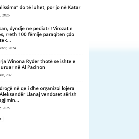
alissima” do të luhet, por jo në Katar
, 2026
san, dyndje në pediatri! Virozat e
ës, rreth 100 fëmijë paraqiten çdo
tek...
etor, 2024
rja Winona Ryder thotë se ishte e
uruar në Al Pacinon
rik, 2025
 drogë në qeli dhe organizoi lojëra
, Aleksandër Llanaj vendoset sërish
egjimin...
r, 2025