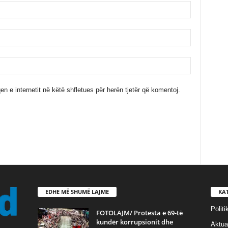
en e internetit në këtë shfletues për herën tjetër që komentoj.
EDHE MË SHUMË LAJME
KA
Politi
FOTOLAJM/ Protesta e 69-të
kundër korrupsionit dhe
Aktual