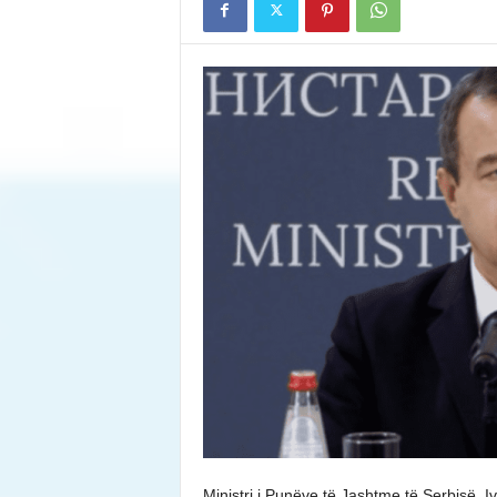
Ministri i Punëve të Jashtme të Serbisë, I