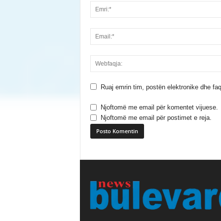
Ruaj emrin tim, postën elektronike dhe faq
Njoftomë me email për komentet vijuese.
Njoftomë me email për postimet e reja.
A
l
t
e
r
n
a