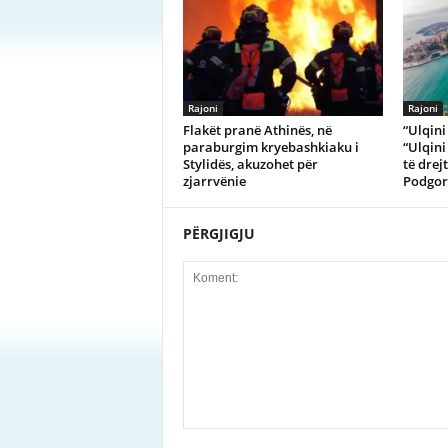
Rajoni
Rajoni
Flakët pranë Athinës, në
​“Ulqin
paraburgim kryebashkiaku i
“Ulqini
Stylidës, akuzohet për
të drej
zjarrvënie
Podgor
PËRGJIGJU