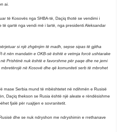
n ai.
ar të Kosovës nga SHBA-të, Daçiq thotë se vendimi i
 të qartë nga vendi më i lartë, nga presidenti Aleksandar
rjetuar si një zhgënjim të madh, sepse sipas të gjitha
-it nën mandatin e OKB-së është e vetmja forcë ushtarake
në Prishtinë nuk është e favorshme për paqe dhe ne jemi
të mbretërojë në Kosovë dhe që komuniteti serb të mbrohet
farë mase Serbia mund të mbështetet në ndihmën e Rusisë
vën, Daçiq thekson se Rusia është një aleate e rëndësishme
t fjalë për ruajtjen e sovranitetit.
i Rusisë dhe se nuk ndryshon me ndryshimin e rrethanave