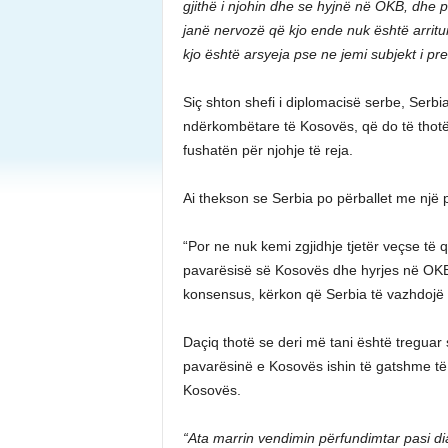
gjithë i njohin dhe se hyjnë në OKB, dhe 
janë nervozë që kjo ende nuk është arritu
kjo është arsyeja pse ne jemi subjekt i pre
Siç shton shefi i diplomacisë serbe, Serbi
ndërkombëtare të Kosovës, që do të thotë s
fushatën për njohje të reja.
Ai thekson se Serbia po përballet me një 
“Por ne nuk kemi zgjidhje tjetër veçse të
pavarësisë së Kosovës dhe hyrjes në OKB.
konsensus, kërkon që Serbia të vazhdojë një 
Daçiq thotë se deri më tani është treguar
pavarësinë e Kosovës ishin të gatshme të 
Kosovës.
“Ata marrin vendimin përfundimtar pasi di