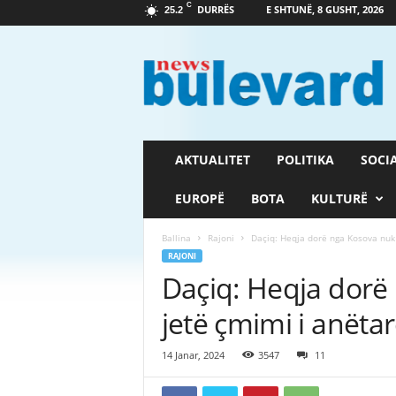
C
DURRËS
E SHTUNË, 8 GUSHT, 2026
25.2
G
a
z
e
t
a
B
AKTUALITET
POLITIKA
SOCI
u
l
EUROPË
BOTA
KULTURË
e
v
Ballina
Rajoni
Daçiq: Heqja dorë nga Kosova nuk 
a
RAJONI
r
Daçiq: Heqja dorë
d
jetë çmimi i anëta
14 Janar, 2024
3547
11