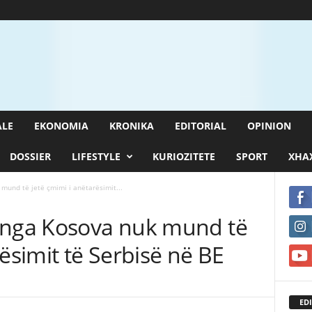
ALE
EKONOMIA
KRONIKA
EDITORIAL
OPINION
DOSSIER
LIFESTYLE
KURIOZITETE
SPORT
XHAX
mund të jetë çmimi i anëtarësimit...
 nga Kosova nuk mund të
rësimit të Serbisë në BE
EDI