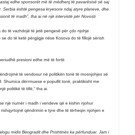
pastaj edhe sponsorët më të mëdhenj të pavarësisë së saj
r. Serbia është pengesa kryesore ndaj atyre planeve, dhe
sionit të madh”, tha ai në një intervistë për Novosti.
a do të vazhdojë të jetë pengesë për çdo njohje
e do të ketë përgjigje nëse Kosova do të fillojë sërish
periudhë presioni edhe më të fortë.
 qëndrojmë të vendosur në politikën tonë të mosnjohjes së
 Shumica dërrmuese e popullit tonë, praktikisht me
politikë të tillë,” tha ai.
 se një numër i madh i vendeve që e kishin njohur
rishqyrtojnë qëndrimin e tyre dhe të tërheqin njohjen e
alogu midis Beogradit dhe Prishtinës ka përfunduar. Jam i