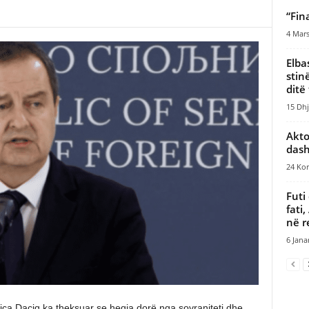
“Fin
4 Mars
Elba
stin
ditë 
15 Dhj
Akto
dash
24 Kor
Futi
fati
në r
6 Jana
vica Daçiq ka theksuar se heqja dorë nga sovraniteti dhe