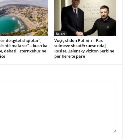
Rajoni
i është qytet shqiptar”,
Vuçiç sfidon Putinin – Pas
 është malazez” – kush ka
sulmeve shkatërruese ndaj
të, debati i stërnxehur në
Rusisë, Zelensky viziton Serbinë
icë
për herë të parë