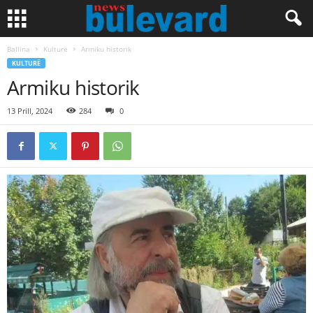
Ballina
Kulturë
Armiku historik
KULTURË
Armiku historik
13 Prill, 2024
284
0