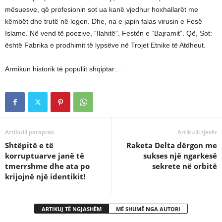
mësuesve, që profesionin sot ua kanë vjedhur hoxhallarët me
këmbët dhe trutë në legen. Dhe, na e japin falas virusin e Fesë
Islame. Në vend të poezive, “Ilahitë”. Festën e “Bajramit”. Që, Sot:
është Fabrika e prodhimit të lypsëve në Trojet Etnike të Atdheut.
Armikun historik të popullit shqiptar…
Artikulli paraprak
Artikulli tjetër
Shtëpitë e të
Raketa Delta dërgon me
korruptuarve janë të
sukses një ngarkesë
tmerrshme dhe ata po
sekrete në orbitë
krijojnë një identikit!
ARTIKUJ TË NGJASHËM
MË SHUMË NGA AUTORI