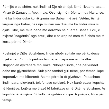
Fëmijët e sotshëm, nuk lindin si Dje në shtëpi, lëmë, livadhe, ara…
Mrize të Zanave… Apo, male. Ose, siç më rrëfente mua Nana, se:
më ka lindur duke korrë grurin me Babain në arë. Vetëm, është
larguar nga babai, pas një mullari me duaj më ka lindur mua si
djalë. Dhe, me mua bebe më dorëzon në duart e Babait. I cili, e
nxjerrë “nagëntin” nga brezi, dhe e shkrep në mes të fushës me të
korra për në Dimër.
Foshnjet e Ditës Sotshëme, lindin nëpër spitale me përkujdesje
mjeksore. Por, nuk përkunden nëpër djepa me ninula dhe
shqiponjën dykrenare mbi kokë. Ndonjëri lindë, dhe përkundet
edhe me gjysmëhënë. Nuk pinë tambël gjiri nëne, por tëmbël lope
koperative me biberonë. As me përralla të gjysheve. Padashtas,
lindin para televizorit, telefonave celularë. Nuk kanë pasur kopshte
të fëmijëve. Lojëra me thasë të fabrikave si në Ditën e Sotshme. As
kopshte të fëmijëve. Shkolla në gjuhën shqipe. Aqmëpak, libra për
fëmijë.