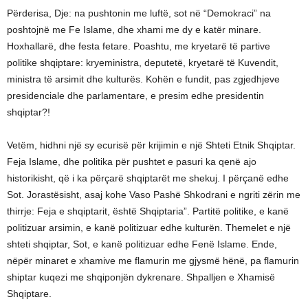
Përderisa, Dje: na pushtonin me luftë, sot në “Demokraci” na
poshtojnë me Fe Islame, dhe xhami me dy e katër minare.
Hoxhallarë, dhe festa fetare. Poashtu, me kryetarë të partive
politike shqiptare: kryeministra, deputetë, kryetarë të Kuvendit,
ministra të arsimit dhe kulturës. Kohën e fundit, pas zgjedhjeve
presidenciale dhe parlamentare, e presim edhe presidentin
shqiptar?!
Vetëm, hidhni një sy ecurisë për krijimin e një Shteti Etnik Shqiptar.
Feja Islame, dhe politika për pushtet e pasuri ka qenë ajo
historikisht, që i ka përçarë shqiptarët me shekuj. I përçanë edhe
Sot. Jorastësisht, asaj kohe Vaso Pashë Shkodrani e ngriti zërin me
thirrje: Feja e shqiptarit, është Shqiptaria”. Partitë politike, e kanë
politizuar arsimin, e kanë politizuar edhe kulturën. Themelet e një
shteti shqiptar, Sot, e kanë politizuar edhe Fenë Islame. Ende,
nëpër minaret e xhamive me flamurin me gjysmë hënë, pa flamurin
shiptar kuqezi me shqiponjën dykrenare. Shpalljen e Xhamisë
Shqiptare.