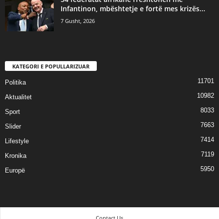
Infantinon, mbështetje e fortë mes krizës...
7 Gusht, 2026
KATEGORI E POPULLARIZUAR
11701
Politika
10982
Aktualitet
8033
Sport
7663
Slider
7414
Lifestyle
7119
Kronika
5950
Europë
Contact Us