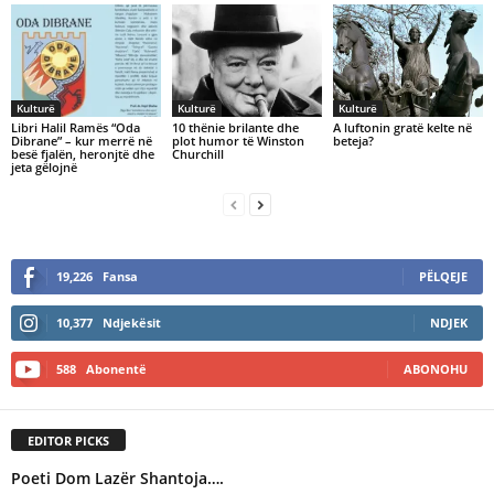
Kulturë
Kulturë
Kulturë
Libri Halil Ramёs “Oda
10 thënie brilante dhe
A luftonin gratë kelte në
Dibrane” – kur merrё nё
plot humor të Winston
beteja?
besё fjalёn, heronjtё dhe
Churchill
jeta gёlojnё
19,226
Fansa
PËLQEJE
10,377
Ndjekësit
NDJEK
588
Abonentë
ABONOHU
EDITOR PICKS
Poeti Dom Lazër Shantoja….