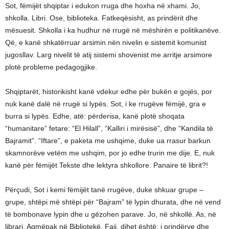
Sot, fëmijët shqiptar i edukon rruga dhe hoxha në xhami. Jo,
shkolla. Libri. Ose, biblioteka. Fatkeqësisht, as prindërit dhe
mësuesit. Shkolla i ka hudhur në rrugë në mëshirën e politikanëve.
Që, e kanë shkatërruar arsimin nën nivelin e sistemit komunist
jugosllav. Larg nivelit të atij sistemi shovenist me arritje arsimore
plotë probleme pedagogjike.
Shqiptarët, historikisht kanë vdekur edhe për bukën e gojës, por
nuk kanë dalë në rrugë si lypës. Sot, i ke rrugëve fëmijë, gra e
burra si lypës. Edhe, atë: përderisa, kanë plotë shoqata
“humanitare” fetare: “El Hilall”, “Kalliri i mirësisë”, dhe “Kandila të
Bajramit”. “Iftare”, e paketa me ushqime, duke ua rrasur barkun
skamnorëve vetëm me ushqim, por jo edhe trurin me dije. E, nuk
kanë për fëmijët Tekste dhe lektyra shkollore. Panaire të librit?!
Përçudi, Sot i kemi fëmijët tanë rrugëve, duke shkuar grupe –
grupe, shtëpi më shtëpi për “Bajram” të lypin dhurata, dhe në vend
të bombonave lypin dhe u gëzohen parave. Jo, në shkollë. As, në
librari. Aqmëpak në Bibliotekë. Faji, dihet është: i prindërve dhe