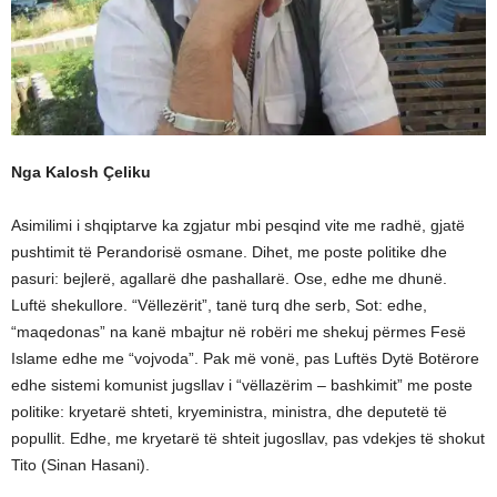
Nga Kalosh Çeliku
Asimilimi i shqiptarve ka zgjatur mbi pesqind vite me radhë, gjatë
pushtimit të Perandorisë osmane. Dihet, me poste politike dhe
pasuri: bejlerë, agallarë dhe pashallarë. Ose, edhe me dhunë.
Luftë shekullore. “Vëllezërit”, tanë turq dhe serb, Sot: edhe,
“maqedonas” na kanë mbajtur në robëri me shekuj përmes Fesë
Islame edhe me “vojvoda”. Pak më vonë, pas Luftës Dytë Botërore
edhe sistemi komunist jugsllav i “vëllazërim – bashkimit” me poste
politike: kryetarë shteti, kryeministra, ministra, dhe deputetë të
popullit. Edhe, me kryetarë të shteit jugosllav, pas vdekjes të shokut
Tito (Sinan Hasani).