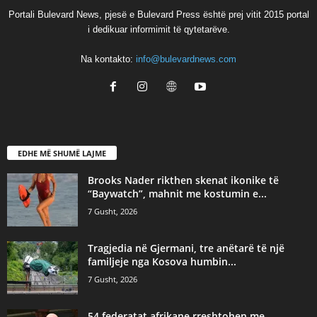
Portali Bulevard News, pjesë e Bulevard Press është prej vitit 2015 portal
i dedikuar informimit të qytetarëve.
Na kontakto:
info@bulevardnews.com
EDHE MË SHUMË LAJME
Brooks Nader rikthen skenat ikonike të
“Baywatch”, mahnit me kostumin e...
7 Gusht, 2026
Tragjedia në Gjermani, tre anëtarë të një
familjeje nga Kosova humbin...
7 Gusht, 2026
54 federatat afrikane rreshtohen me