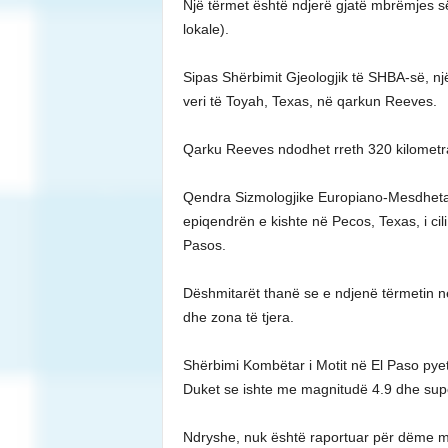
Një tërmet është ndjerë gjatë mbrëmjes s
lokale).
Sipas Shërbimit Gjeologjik të SHBA-së, n
veri të Toyah, Texas, në qarkun Reeves.
Qarku Reeves ndodhet rreth 320 kilometra 
Qendra Sizmologjike Europiano-Mesdhetar
epiqendrën e kishte në Pecos, Texas, i cili
Pasos.
Dëshmitarët thanë se e ndjenë tërmetin n
dhe zona të tjera.
Shërbimi Kombëtar i Motit në El Paso pyet
Duket se ishte me magnitudë 4.9 dhe supoz
Ndryshe, nuk është raportuar për dëme ma