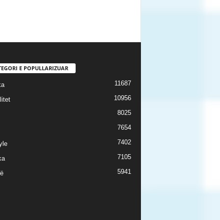
TEGORI E POPULLARIZUAR
11687
ka
10956
itet
8025
7654
7402
yle
7105
ka
5941
ë