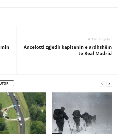
Artikulli tjetër
imin
Ancelotti zgjedh kapitenin e ardhshëm
të Real Madrid
UTORI