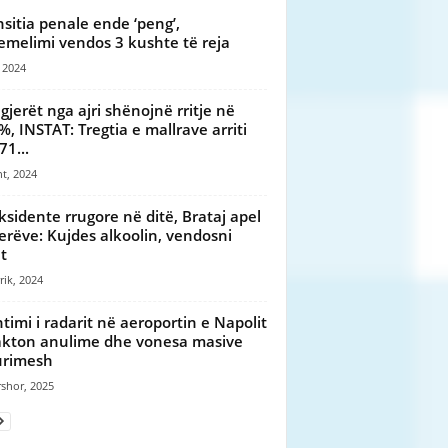
sitia penale ende ‘peng’,
emelimi vendos 3 kushte të reja
, 2024
gjerët nga ajri shënojnë rritje në
%, INSTAT: Tregtia e mallrave arriti
71...
t, 2024
ksidente rrugore në ditë, Brataj apel
erëve: Kujdes alkoolin, vendosni
t
rik, 2024
timi i radarit në aeroportin e Napolit
kton anulime dhe vonesa masive
urimesh
shor, 2025