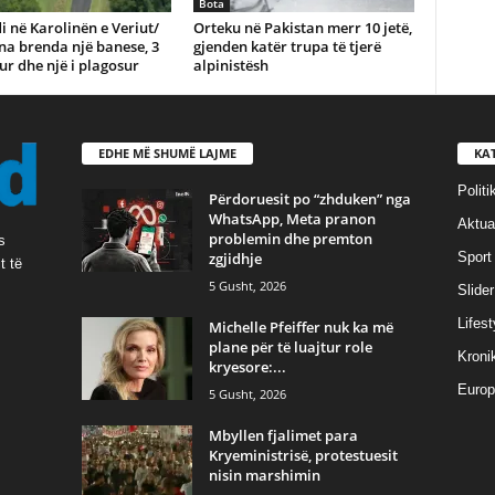
Bota
i në Karolinën e Veriut/
Orteku në Pakistan merr 10 jetë,
na brenda një banese, 3
gjenden katër trupa të tjerë
ur dhe një i plagosur
alpinistësh
EDHE MË SHUMË LAJME
KA
Politi
Përdoruesit po “zhduken” nga
WhatsApp, Meta pranon
Aktual
problemin dhe premton
s
zgjidhje
Sport
t të
5 Gusht, 2026
Slider
Lifest
Michelle Pfeiffer nuk ka më
plane për të luajtur role
Kroni
kryesore:...
Europ
5 Gusht, 2026
Mbyllen fjalimet para
Kryeministrisë, protestuesit
nisin marshimin