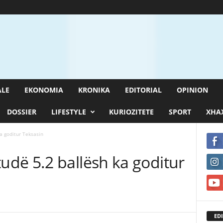
ALE
EKONOMIA
KRONIKA
EDITORIAL
OPINION
DOSSIER
LIFESTYLE
KURIOZITETE
SPORT
XHAX
a goditur Teksasin
dë 5.2 ballësh ka goditur
EDI