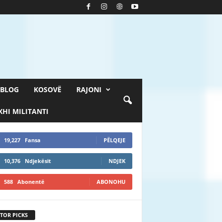
BLOG
KOSOVË
RAJONI
HI MILITANTI
19,227
Fansa
PËLQEJE
10,376
Ndjekësit
NDJEK
588
Abonentë
ABONOHU
TOR PICKS