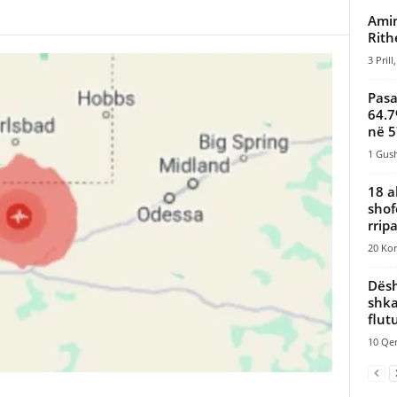
Amin
Rith
3 Prill
Pasa
64.7
në 5
1 Gush
18 a
shof
rripa
20 Kor
Dësh
shka
flut
10 Qer