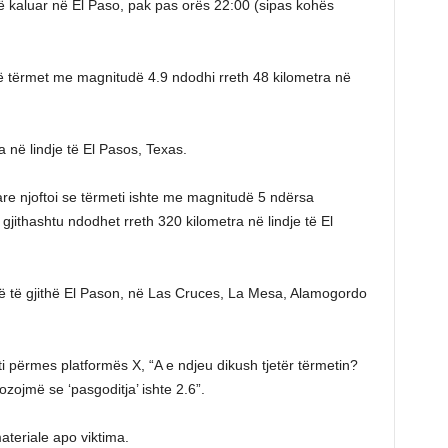
ë kaluar në El Paso, pak pas orës 22:00 (sipas kohës
jë tërmet me magnitudë 4.9 ndodhi rreth 48 kilometra në
në lindje të El Pasos, Texas.
e njoftoi se tërmeti ishte me magnitudë 5 ndërsa
 gjithashtu ndodhet rreth 320 kilometra në lindje të El
ë të gjithë El Pason, në Las Cruces, La Mesa, Alamogordo
i përmes platformës X, “A e ndjeu dikush tjetër tërmetin?
ojmë se ‘pasgoditja’ ishte 2.6”.
teriale apo viktima.