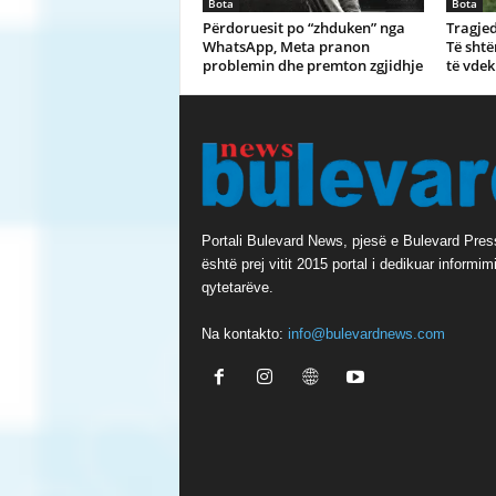
Bota
Bota
Përdoruesit po “zhduken” nga
Tragjed
WhatsApp, Meta pranon
Të shtë
problemin dhe premton zgjidhje
të vdek
Portali Bulevard News, pjesë e Bulevard Pres
është prej vitit 2015 portal i dedikuar informimi
qytetarëve.
Na kontakto:
info@bulevardnews.com