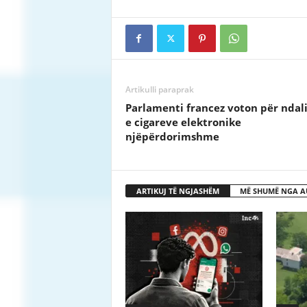
Artikulli paraprak
Parlamenti francez voton për ndal
e cigareve elektronike
njëpërdorimshme
ARTIKUJ TË NGJASHËM
MË SHUMË NGA A