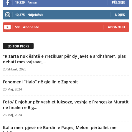
19,229
Fansa
PËLQEJE
10,375
Ndjekësit
NDJEK
588
Abonentë
ABONOHU
EDITOR PICKS
“Rizarta nuk është e rrezikuar për dy javët e ardhshme”, plas
debati mes vajzave,...
23 Shkurt, 2025
Fenomeni “Halo” në qiellin e Zagrebit
20 Maj, 2024
Foto/ E njohur për veshjet luksoze, veshja e Françeska Muratit
në finalen e Big...
26 Maj, 2024
Italia merr pjesë në Bordin e Paqes, Meloni përballet me