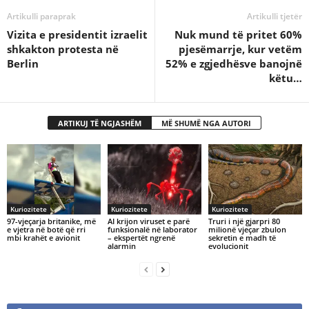
Artikulli paraprak
Artikulli tjetër
Vizita e presidentit izraelit
Nuk mund të pritet 60%
shkakton protesta në
pjesëmarrje, kur vetëm
Berlin
52% e zgjedhësve banojnë
këtu…
ARTIKUJ TË NGJASHËM
MË SHUMË NGA AUTORI
Kuriozitete
Kuriozitete
Kuriozitete
97-vjeçarja britanike, më
AI krijon viruset e parë
Truri i një gjarpri 80
e vjetra në botë që rri
funksionalë në laborator
milionë vjeçar zbulon
mbi krahët e avionit
– ekspertët ngrenë
sekretin e madh të
alarmin
evolucionit