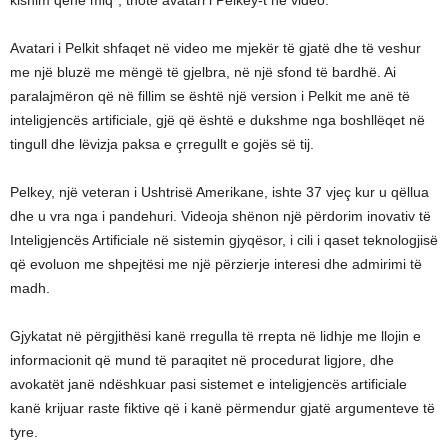
kishim qenë miq”, thotë avatari i Pelkey-t në video.
Avatari i Pelkit shfaqet në video me mjekër të gjatë dhe të veshur
me një bluzë me mëngë të gjelbra, në një sfond të bardhë. Ai
paralajmëron që në fillim se është një version i Pelkit me anë të
inteligjencës artificiale, gjë që është e dukshme nga boshllëqet në
tingull dhe lëvizja paksa e çrregullt e gojës së tij.
Pelkey, një veteran i Ushtrisë Amerikane, ishte 37 vjeç kur u qëllua
dhe u vra nga i pandehuri. Videoja shënon një përdorim inovativ të
Inteligjencës Artificiale në sistemin gjyqësor, i cili i qaset teknologjisë
që evoluon me shpejtësi me një përzierje interesi dhe admirimi të
madh.
Gjykatat në përgjithësi kanë rregulla të rrepta në lidhje me llojin e
informacionit që mund të paraqitet në procedurat ligjore, dhe
avokatët janë ndëshkuar pasi sistemet e inteligjencës artificiale
kanë krijuar raste fiktive që i kanë përmendur gjatë argumenteve të
tyre.