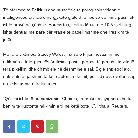
Të afërmve të Pelkit iu dha mundësia të paraqisnin videon e
inteligjencës artificiale në gjykatë gjatë dhënies së dënimit, pasi nuk
ishte provë në çështje. Horcasitas, i cili u dënua me 10.5 vjet burg,
ishte dënuar më parë për vrasje të paqëllimshme dhe rrezikim të
jetës.
Motra e viktimës, Stacey Wales, tha se e krijoi mesazhin me
ndihmën e Inteligjencës Artificiale pasi u përpoq të përfshinte vite të
tëra pikëllimi dhe dhimbjeje në dëshminë e saj. Siç e shpjegoi ajo,
nuk ishte e gatshme ta falte autorin e krimit, por ndjeu se vëllai i saj
do të ishte më mirëkuptues.
“Qëllimi ishte të humanizonim Chris-in, ta preknim gjyqtarin dhe ta
bënim të kuptonte ndikimin e tij në këtë botë…”, i tha ai Reuters.