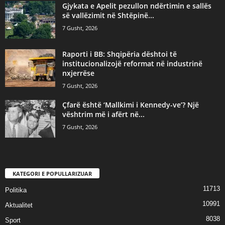
Gjykata e Apelit pezullon ndërtimin e sallës
së vallëzimit në Shtëpinë...
7 Gusht, 2026
Raporti i BB: Shqipëria dështoi të
institucionalizojë reformat në industrinë
nxjerrëse
7 Gusht, 2026
Çfarë është ‘Mallkimi i Kennedy-ve’? Një
vështrim më i afërt në...
7 Gusht, 2026
KATEGORI E POPULLARIZUAR
11713
Politika
10991
Aktualitet
8038
Sport