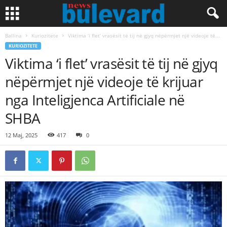
Ballina
Kuriozitete
Viktima ‘i flet’ vrasësit të tij në gjyq nëpërmjet një videoje të...
KURIOZITETE
Viktima ‘i flet’ vrasësit të tij në gjyq
nëpërmjet një videoje të krijuar
nga Inteligjenca Artificiale në
SHBA
12 Maj, 2025
417
0