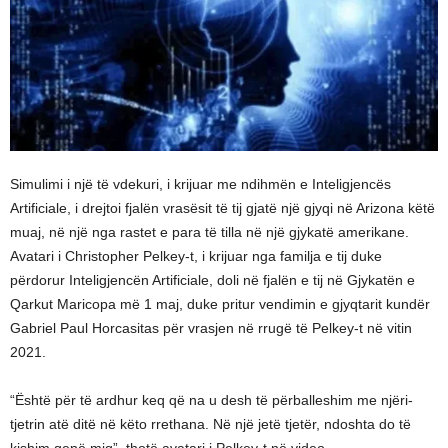
Simulimi i një të vdekuri, i krijuar me ndihmën e Inteligjencës
Artificiale, i drejtoi fjalën vrasësit të tij gjatë një gjyqi në Arizona këtë
muaj, në një nga rastet e para të tilla në një gjykatë amerikane.
Avatari i Christopher Pelkey-t, i krijuar nga familja e tij duke
përdorur Inteligjencën Artificiale, doli në fjalën e tij në Gjykatën e
Qarkut Maricopa më 1 maj, duke pritur vendimin e gjyqtarit kundër
Gabriel Paul Horcasitas për vrasjen në rrugë të Pelkey-t në vitin
2021.
“Është për të ardhur keq që na u desh të përballeshim me njëri-
tjetrin atë ditë në këto rrethana. Në një jetë tjetër, ndoshta do të