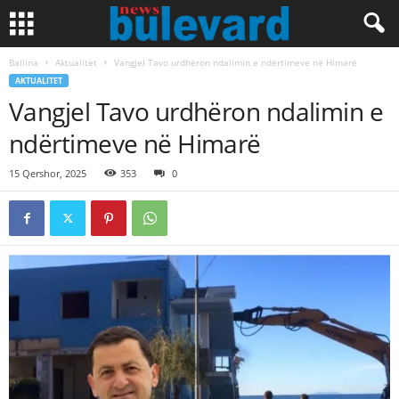
Ballina
Aktualitet
Vangjel Tavo urdhëron ndalimin e ndërtimeve në Himarë
AKTUALITET
Vangjel Tavo urdhëron ndalimin e
ndërtimeve në Himarë
15 Qershor, 2025
353
0