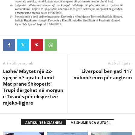
Artikulli paraprak
Artikulli tjetër
Lezhë/ Mbytet një 22-
Liverpool bën gati 117
vjeçar në ujrat e lumit
milionë euro për anglezin
Mat pranë Shkopetit!
Trupi dërgohet në morgun
e Tiranës për ekspertizë
mjeko-ligjore
ARTIKUJ TË NGJASHËM
MË SHUMË NGA AUTORI