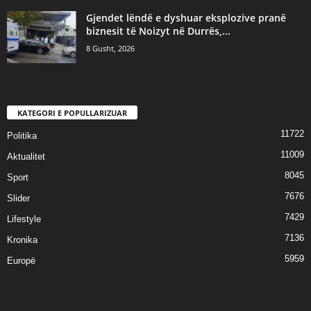
Gjendet lëndë e dyshuar eksplozive pranë
biznesit të Noizyt në Durrës,...
8 Gusht, 2026
KATEGORI E POPULLARIZUAR
11722
Politika
11009
Aktualitet
8045
Sport
7676
Slider
7429
Lifestyle
7136
Kronika
5959
Europë