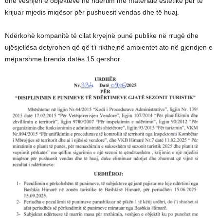
dhe veshjen e objekteve në ndërtim me materiale estetike për të
krijuar mjedis miqësor për pushuesit vendas dhe të huaj.
Ndërkohë kompanitë të cilat kryejnë punë publike në rrugë dhe
ujësjellësa detyrohen që që t’i rikthejnë ambientet ato në gjendjen e
mëparshme brenda datës 15 qershor.