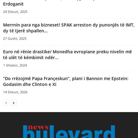
Erdoganit
24 Shkurt, 2025
Merrnin para nga bizneset! SPAK arreston dy punonjës të IMT,
dy të tjerë shpallen...
27 Gusht, 2025
Euro në rënie drastike/ Monedha evropiane preku nivelin më
të ulët të këmbimit ndër...
1 Shtator, 2024
“Do rrëzojmë Papa Françeskun”, plani i Bannon me Epstein:
Godasim dhe Clinton e Xi
14 Shkurt, 2026