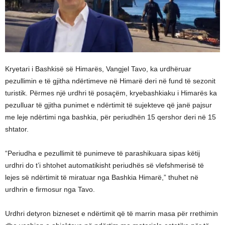
Kryetari i Bashkisë së Himarës, Vangjel Tavo, ka urdhëruar
pezullimin e të gjitha ndërtimeve në Himarë deri në fund të sezonit
turistik. Përmes një urdhri të posaçëm, kryebashkiaku i Himarës ka
pezulluar të gjitha punimet e ndërtimit të sujekteve që janë pajsur
me leje ndërtimi nga bashkia, për periudhën 15 qershor deri në 15
shtator.
“Periudha e pezullimit të punimeve të parashikuara sipas këtij
urdhri do t’i shtohet automatikisht periudhës së vlefshmerisë të
lejes së ndërtimit të miratuar nga Bashkia Himarë,” thuhet në
urdhrin e firmosur nga Tavo.
Urdhri detyron bizneset e ndërtimit që të marrin masa për rrethimin