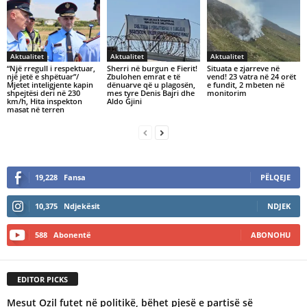
Aktualitet
Aktualitet
Aktualitet
“Një rregull i respektuar,
Sherri në burgun e Fierit!
Situata e zjarreve në
një jetë e shpëtuar”/
Zbulohen emrat e të
vend! 23 vatra në 24 orët
Mjetet inteligjente kapin
dënuarve që u plagosën,
e fundit, 2 mbeten në
shpejtësi deri në 230
mes tyre Denis Bajri dhe
monitorim
km/h, Hita inspekton
Aldo Gjini
masat në terren
19,228
Fansa
PËLQEJE
10,375
Ndjekësit
NDJEK
588
Abonentë
ABONOHU
EDITOR PICKS
Mesut Ozil futet në politikë, bëhet pjesë e partisë së