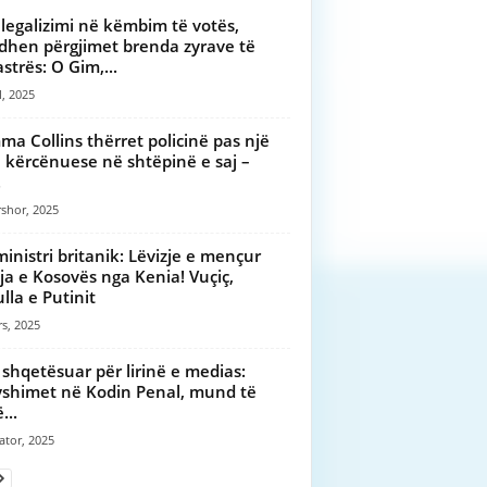
 legalizimi në këmbim të votës,
dhen përgjimet brenda zyrave të
strës: O Gim,...
l, 2025
a Collins thërret policinë pas një
e kërcënuese në shtëpinë e saj –
.
shor, 2025
ministri britanik: Lëvizje e mençur
ja e Kosovës nga Kenia! Vuçiç,
lla e Putinit
s, 2025
 shqetësuar për lirinë e medias:
shimet në Kodin Penal, mund të
...
ator, 2025