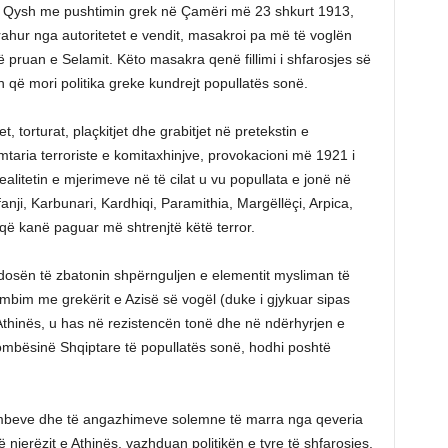
je. Qysh me pushtimin grek në Çamëri më 23 shkurt 1913,
rahur nga autoritetet e vendit, masakroi pa më të voglën
 pruan e Selamit. Këto masakra qenë fillimi i shfarosjes së
n që mori politika greke kundrejt popullatës sonë.
, torturat, plaçkitjet dhe grabitjet në pretekstin e
mtaria terroriste e komitaxhinjve, provokacioni më 1921 i
realitetin e mjerimeve në të cilat u vu popullata e jonë në
anji, Karbunari, Kardhiqi, Paramithia, Margëllëçi, Arpica,
e që kanë paguar më shtrenjtë këtë terror.
osën të zbatonin shpërnguljen e elementit mysliman të
ëmbim me grekërit e Azisë së vogël (duke i gjykuar sipas
 Athinës, u has në rezistencën tonë dhe në ndërhyrjen e
ombësinë Shqiptare të popullatës sonë, hodhi poshtë
ombeve dhe të angazhimeve solemne të marra nga qeveria
jerëzit e Athinës, vazhduan politikën e tyre të shfarosjes.