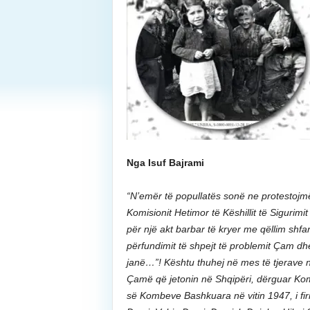
Nga Isuf Bajrami
“N’emër të popullatës sonë ne protestojmë
Komisionit Hetimor të Këshillit të Sigurimi
për një akt barbar të kryer me qëllim shf
përfundimit të shpejt të problemit Çam dhe
janë…”! Kështu thuhej në mes të tjerave 
Çamë që jetonin në Shqipëri, dërguar Komi
së Kombeve Bashkuara në vitin 1947, i f