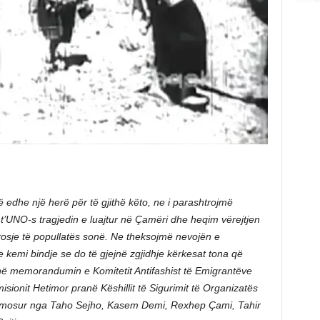
 edhe një herë për të gjithë këto, ne i parashtrojmë
t t’UNO-s tragjedin e luajtur në Çamëri dhe heqim vërejtjen
arosje të popullatës sonë. Ne theksojmë nevojën e
 kemi bindje se do të gjejnë zgjidhje kërkesat tona që
në memorandumin e Komitetit Antifashist të Emigrantëve
sionit Hetimor pranë Këshillit të Sigurimit të Organizatës
irmosur nga Taho Sejho, Kasem Demi, Rexhep Çami, Tahir