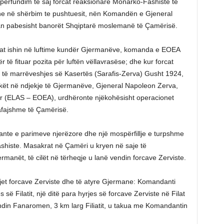
përfundim të saj forcat reaksionare Monarko-Fashiste të
 dhe në shërbim te pushtuesit, nën Komandën e Gjeneral
 pabesisht banorët Shqiptarë moslemanë të Çamërisë.
onat ishin në luftime kundër Gjermanëve, komanda e EOEA
ë fituar pozita për luftën vëllavrasëse; dhe kur forcat
 të marrëveshjes së Kasertës (Sarafis-Zerva) Gusht 1924,
ët në ndjekje të Gjermanëve, Gjeneral Napoleon Zerva,
ir (ELAS – EOEA), urdhëronte njëkohësisht operacionet
pafajshme të Çamërisë.
ante e parimeve njerëzore dhe një mospërfillje e turpshme
fashiste. Masakrat në Çamëri u kryen në saje të
anët, të cilët në tërheqje u lanë vendin forcave Zerviste.
mjet forcave Zerviste dhe të atyre Gjermane: Komandanti
 së Filatit, një ditë para hyrjes së forcave Zerviste në Filat
ndin Fanaromen, 3 km larg Filiatit, u takua me Komandantin