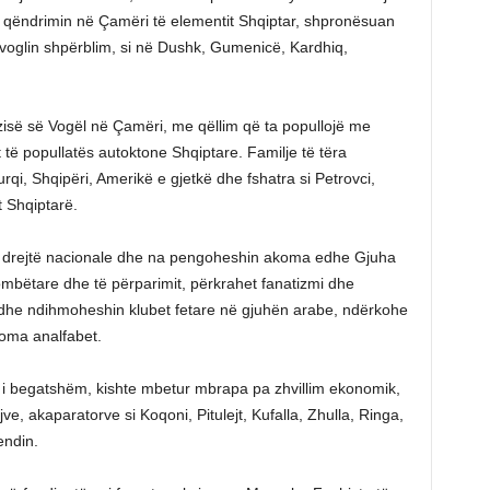
r qëndrimin në Çamëri të elementit Shqiptar, shpronësuan
 voglin shpërblim, si në Dushk, Gumenicë, Kardhiq,
zisë së Vogël në Çamëri, me qëllim që ta popullojë me
 të popullatës autoktone Shqiptare. Familje të tëra
rqi, Shqipëri, Amerikë e gjetkë dhe fshatra si Petrovci,
t Shqiptarë.
ë drejtë nacionale dhe na pengoheshin akoma edhe Gjuha
kombëtare dhe të përparimit, përkrahet fanatizmi dhe
 dhe ndihmoheshin klubet fetare në gjuhën arabe, ndërkohe
oma analfabet.
 i begatshëm, kishte mbetur mbrapa pa zhvillim ekonomik,
e, akaparatorve si Koqoni, Pitulejt, Kufalla, Zhulla, Ringa,
endin.