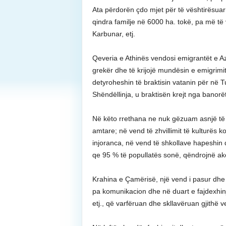
Ata përdorën çdo mjet për të vështirësua
qindra familje në 6000 ha. tokë, pa më të
Karbunar, etj.
Qeveria e Athinës vendosi emigrantët e A
grekër dhe të krijojë mundësin e emigrimit
detyroheshin të braktisin vatanin për në Tu
Shëndëllinja, u braktisën krejt nga banorë
Në këto rrethana ne nuk gëzuam asnjë t
amtare; në vend të zhvillimit të kulturës 
injoranca, në vend të shkollave hapeshin
qe 95 % të popullatës sonë, qëndrojnë ak
Krahina e Çamërisë, një vend i pasur dhe
pa komunikacion dhe në duart e fajdexhinjv
etj., që varfëruan dhe skllavëruan gjithë v