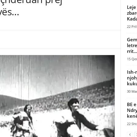
Leje
rvës…
zbar
Kada
22 Pril
Gemm
letr
rrit..
15 Qer
Ish-
njoh
kuku
30 Mar
BE e
Ndry
kenë
22 Sht