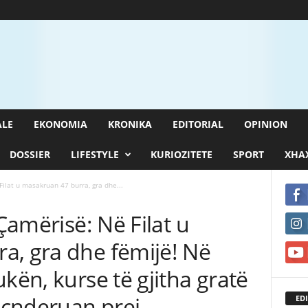
ALE
EKONOMIA
KRONIKA
EDITORIAL
OPINION
DOSSIER
LIFESTYLE
KURIOZITETE
SPORT
XHAX
Filat u masakruan 47 burra, gra dhe...
 Çamërisë: Në Filat u
a, gra dhe fëmijë! Në
kën, kurse të gjitha gratë
u çnderuan prej
EDI