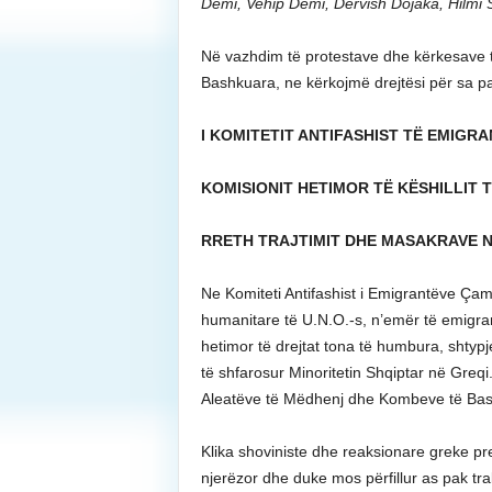
Demi, Vehip Demi, Dervish Dojaka, Hilmi S
Në vazhdim të protestave dhe kërkesave 
Bashkuara, ne kërkojmë drejtësi për sa 
I KOMITETIT ANTIFASHIST TË EMIGR
KOMISIONIT HETIMOR TË KËSHILLIT TË
RRETH TRAJTIMIT DHE MASAKRAVE N
Ne Komiteti Antifashist i Emigrantëve Ça
humanitare të U.N.O.-s, n’emër të emigra
hetimor të drejtat tona të humbura, shtyp
të shfarosur Minoritetin Shqiptar në Greq
Aleatëve të Mëdhenj dhe Kombeve të Bash
Klika shoviniste dhe reaksionare greke pr
njerëzor dhe duke mos përfillur as pak tr