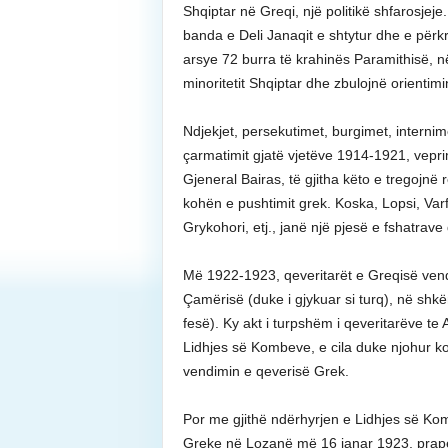
Shqiptar në Greqi, një politikë shfarosje
banda e Deli Janaqit e shtytur dhe e përk
arsye 72 burra të krahinës Paramithisë, në
minoritetit Shqiptar dhe zbulojnë orientimi
Ndjekjet, persekutimet, burgimet, internimet
çarmatimit gjatë vjetëve 1914-1921, vepri
Gjeneral Bairas, të gjitha këto e tregojnë 
kohën e pushtimit grek. Koska, Lopsi, Varf
Grykohori, etj., janë një pjesë e fshatrav
Më 1922-1923, qeveritarët e Greqisë vend
Çamërisë (duke i gjykuar si turq), në shk
fesë). Ky akt i turpshëm i qeveritarëve te
Lidhjes së Kombeve, e cila duke njohur k
vendimin e qeverisë Grek.
Por me gjithë ndërhyrjen e Lidhjes së K
Greke në Lozanë më 16 janar 1923, prapë n