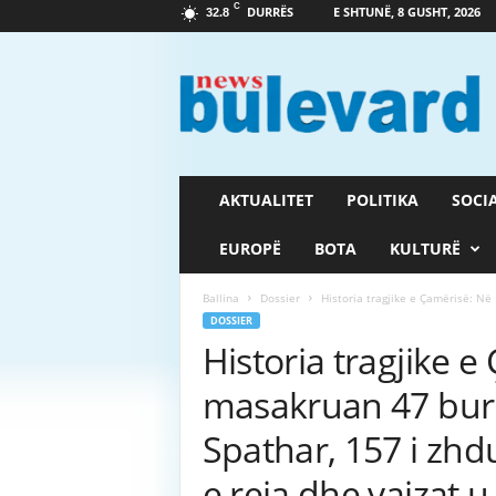
C
DURRËS
E SHTUNË, 8 GUSHT, 2026
32.8
G
a
z
e
t
a
B
AKTUALITET
POLITIKA
SOCI
u
l
EUROPË
BOTA
KULTURË
e
v
Ballina
Dossier
Historia tragjike e Çamërisë: Në 
a
DOSSIER
r
Historia tragjike e
d
masakruan 47 burr
Spathar, 157 i zhdu
e reja dhe vajzat 