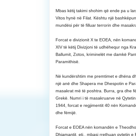
Mbas këtij takimi shohim që ende pa u lar
Vitos hynë në Filat. Kështu një bashkëpuni
mundësi për të filluar terrorin dhe masakra
Forcat e divizionit X te EOEA, nën komand
XIV të këtij Divizjoni të udhëhequr nga Kr
Ballumit, Zotos, kriminelët me damkë Pant
Paramithisë.
Në kundërshtim me premtimet e dhëna dhe
një anë dhe Shapera me Dhespotin e Parami
masakrat më të poshtra. Burra, gra dhe fë
Grekë. Numri i të masakruarve në Qytetin 
1944, forcat e regjimentit 40 nën Koman
dhe fëmijë.
Forcat e EOEA nën komandën e Theodhor Vi
Dhiamantit, etj., mbasi rrethuan qytetin e