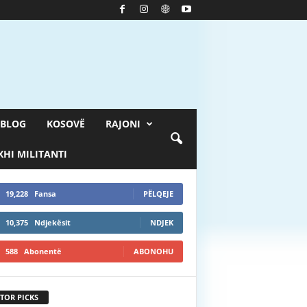
BLOG
KOSOVË
RAJONI
HI MILITANTI
19,228
Fansa
PËLQEJE
10,375
Ndjekësit
NDJEK
588
Abonentë
ABONOHU
TOR PICKS