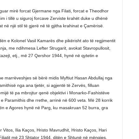
guar mirë forcat Gjermane nga Filati, forcat e Theodhor
m i tillë u siguroj forcave Zerviste krahët duke u dhënë
t në një stil të gjerë në të gjitha krahinat e Çamërisë.
ën e Kolonel Vasil Kamarës dhe pikërisht ato të regjimentit
anja, me ndihmesa Lefter Strugarit, avokat Stavropullosit,
azejt, etj., më 27 Qershor 1944, hynë në qytetin e
 marrëveshjes së bërë midis Myftiut Hasan Abdullaj nga
thisë nga ana tjetër, si agjentë të Zervës, filluan
mijë të pa mbrojtur qenë objektivi i Monarko-Fashistëve
e Paramithis dhe rrethe, arrinë në 600 veta. Më 28 korrik
dën e Agores hynë në Parg, ku masakruan 52 burra, gra
tos, Ilia Kaços, Hristo Mavrudhit, Hristo Kaços, Hari
 Filiatit më 23 Shtator 1944, ditën e Shtunë në mëngjes,