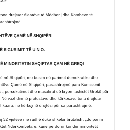
eiti.
tona drejtuar Aleatëve të Mëdhenj dhe Kombeve të
parashtrojmë….
ANTËVE ÇAMË NË SHQIPËRI
 SIGURIMIT TË U.N.O.
Ë MINORITETIN SHQIPTAR ÇAM NË GREQI
më në Shqipëri, me besim në parimet demokratike dhe
ntëve Çamë në Shqipëri, parashtrojmë para Komisionit
jet, persekutimet dhe masakrat që kryen fashistët Grekë për
i. Në vazhdim të protestave dhe kërkesave tona drejtuar
kuara, ne kërkojmë drejtësi për sa parashtrojmë:
ej 32 vjetëve me radhë duke shkelur brutalisht çdo parim
aktet Ndërkombëtare, kanë përdorur kundër minoritetit