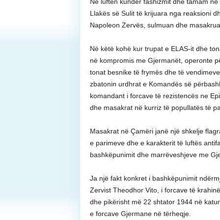
Në luftën kundër fashizmit dhe tamam në 
Llakës së Sulit të krijuara nga reaksioni
Napoleon Zervës, sulmuan dhe masakruan
Në këtë kohë kur trupat e ELAS-it dhe t
në kompromis me Gjermanët, operonte për t
tonat besnike të frymës dhe të vendimeve
zbatonin urdhrat e Komandës së përbashk
komandant i forcave të rezistencës ne Ep
dhe masakrat në kurriz të popullatës të 
Masakrat në Çamëri janë një shkelje flagr
e parimeve dhe e karakterit të luftës anti
bashkëpunimit dhe marrëveshjeve me Gjerm
Ja një fakt konkret i bashkëpunimit ndër
Zervist Theodhor Vito, i forcave të krahinës
dhe pikërisht më 22 shtator 1944 në katu
e forcave Gjermane në tërheqje.