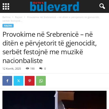
Ballina
Rajoni
Provokime në Srebrenicë – në ditën e përvjetorit të gjenocidit,
serbët festojnë...
RAJONI
Provokime në Srebrenicë – në
ditën e përvjetorit të gjenocidit,
serbët festojnë me muzikë
nacionbaliste
12 Korrik, 2025
190
0