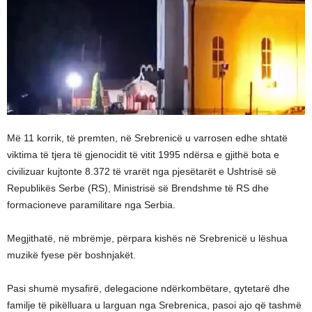
Më 11 korrik, të premten, në Srebrenicë u varrosen edhe shtatë
viktima të tjera të gjenocidit të vitit 1995 ndërsa e gjithë bota e
civilizuar kujtonte 8.372 të vrarët nga pjesëtarët e Ushtrisë së
Republikës Serbe (RS), Ministrisë së Brendshme të RS dhe
formacioneve paramilitare nga Serbia.
Megjithatë, në mbrëmje, përpara kishës në Srebrenicë u lëshua
muzikë fyese për boshnjakët.
Pasi shumë mysafirë, delegacione ndërkombëtare, qytetarë dhe
familje të pikëlluara u larguan nga Srebrenica, pasoi ajo që tashmë