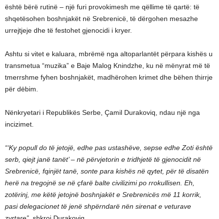
është bërë rutinë – një furi provokimesh me qëllime të qartë: të
shqetësohen boshnjakët në Srebrenicë, të dërgohen mesazhe
urrejtjeje dhe të festohet gjenocidi i kryer.
Ashtu si vitet e kaluara, mbrëmë nga altoparlantët përpara kishës u
transmetua “muzika” e Baje Malog Knindzhe, ku në mënyrat më të
tmerrshme fyhen boshnjakët, madhërohen krimet dhe bëhen thirrje
për dëbim.
Nënkryetari i Republikës Serbe, Çamil Durakoviq, ndau një nga
incizimet.
“‘Ky popull do të jetojë, edhe pas ustashëve, sepse edhe Zoti është
serb, qiejt janë tanët’ – në përvjetorin e tridhjetë të gjenocidit në
Srebrenicë, fqinjët tanë, sonte para kishës në qytet, për të disatën
herë na tregojnë se në çfarë balte civilizimi po rrokullisen. Eh,
zotërinj, me këtë jetojnë boshnjakët e Srebrenicës më 11 korrik,
pasi delegacionet të jenë shpërndarë nën sirenat e veturave
zyrtare”,
shkroi Durakoviq.