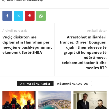
Artikulli paraprak
Artikulli tjetër
Vuçiç diskuton me
Arrestohet miliarderi
diplomatin Hanrahan për
francez, Olivier Bouigues,
nevojën e bashkëpunimint
djali i themeluesve të
ekonomik Serbi-SHBA
grupit të kompanive të
ndërtimeve,
telekomunikacionit dhe
medies BTP
ARTIKUJ TË NGJASHËM
MË SHUMË NGA AUTORI