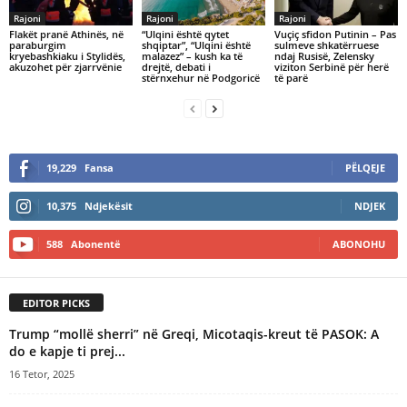
Rajoni
Rajoni
Rajoni
Flakët pranë Athinës, në
​“Ulqini është qytet
Vuçiç sfidon Putinin – Pas
paraburgim
shqiptar”, “Ulqini është
sulmeve shkatërruese
kryebashkiaku i Stylidës,
malazez” – kush ka të
ndaj Rusisë, Zelensky
akuzohet për zjarrvënie
drejtë, debati i
viziton Serbinë për herë
stërnxehur në Podgoricë
të parë
19,229
Fansa
PËLQEJE
10,375
Ndjekësit
NDJEK
588
Abonentë
ABONOHU
EDITOR PICKS
Trump “mollë sherri” në Greqi, Micotaqis-kreut të PASOK: A
do e kapje ti prej...
16 Tetor, 2025