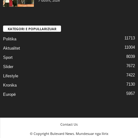
7 Gusht, 2026
KATEGORI E POPULLARIZUAR
11713
Politika
11004
Aktualitet
8039
Sport
7672
Slider
7422
Lifestyle
7130
Kronika
5957
Europë
Contact Us
© Copyright Bulevard News. Mundesuar nga Ilirix