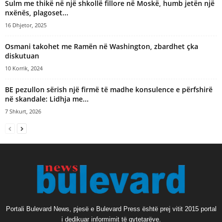
Sulm me thikë në një shkollë fillore në Moskë, humb jetën një
nxënës, plagoset...
16 Dhjetor, 2025
Osmani takohet me Ramën në Washington, zbardhet çka
diskutuan
10 Korrik, 2024
BE pezullon sërish një firmë të madhe konsulence e përfshirë
në skandale: Lidhja me...
7 Shkurt, 2026
Portali Bulevard News, pjesë e Bulevard Press është prej vitit 2015 portal
i dedikuar informimit të qytetarëve.