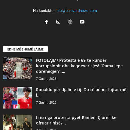
Na kontakto:
info@bulevardnews.com
EDHE MË SHUMË LAJME
FOTOLAJM/ Protesta e 69-të kundër
korrupsionit dhe keqqeverisjes! “Rama jepe
dorëheqjen”,...
7 Gusht, 2026
Ronaldo për djalin e tij: Do të bëhet lojtar më
i...
7 Gusht, 2026
I riu nga protesta pyet Ramën: Çfarë i ke
ofruar rinisë?...