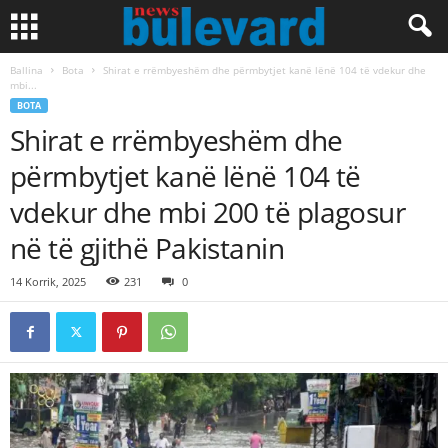
Ballina
Bota
Shirat e rrëmbyeshëm dhe përmbytjet kanë lënë 104 të vdekur dhe
mbi...
BOTA
Shirat e rrëmbyeshëm dhe
përmbytjet kanë lënë 104 të
vdekur dhe mbi 200 të plagosur
në të gjithë Pakistanin
14 Korrik, 2025
231
0