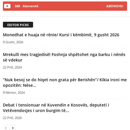
588
Abonentë
ABONOHU
EDITOR PICKS
Monedhat e huaja në rënie/ Kursi i këmbimit, 9 gusht 2026
9 Gusht, 2026
Mrekulli mes tragjedisë! Foshnja shpëtohet nga barku i nënës
së vdekur
22 Prill, 2024
“Nuk besoj se do hiqet non grata për Berishën”/ Kikia ironi me
opozitën: Nëse...
9 Nëntor, 2024
Debat i tensionuar në Kuvendin e Kosovës, deputeti i
Vetëvendosjes i uron burgim të...
22 Prill, 2026