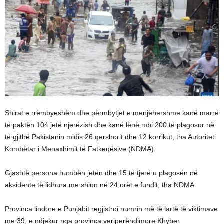
Shirat e rrëmbyeshëm dhe përmbytjet e menjëhershme kanë marrë
të paktën 104 jetë njerëzish dhe kanë lënë mbi 200 të plagosur në
të gjithë Pakistanin midis 26 qershorit dhe 12 korrikut, tha Autoriteti
Kombëtar i Menaxhimit të Fatkeqësive (NDMA).
Gjashtë persona humbën jetën dhe 15 të tjerë u plagosën në
aksidente të lidhura me shiun në 24 orët e fundit, tha NDMA.
Provinca lindore e Punjabit regjistroi numrin më të lartë të viktimave
me 39, e ndjekur nga provinca veriperëndimore Khyber