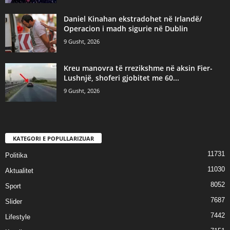
Daniel Kinahan ekstradohet në Irlandë/
Operacion i madh sigurie në Dublin
9 Gusht, 2026
Kreu manovra të rrezikshme në aksin Fier-
Lushnjë, shoferi gjobitet me 60...
9 Gusht, 2026
KATEGORI E POPULLARIZUAR
11731
Politika
11030
Aktualitet
8052
Sport
7687
Slider
7442
Lifestyle