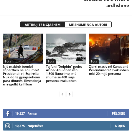
ardhshme
ARTIKUJ TË NGJASHËM
MË SHUMË NGA AUTORI
Bota
Bota
Bota
Një makinë-bombë
Tajfuni “Dolphin” godet
Zjarri masiv në Kanadanë
shpërthen në Kolumbi/
Azinë/ Anulohen mbi
Perëndimore/ Evakuohen
Presidenti i ri, Espirella:
1,300 fluturime, më
mbi 20 mijë persona
Nuk do të gjunjëzohemi
shumë se 400 mijë
para dhunës. Rivendosja
persona evakuohen
e rregullit ka filluar
19,227
Fansa
PËLQEJE
10,375
Ndjekësit
NDJEK