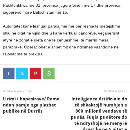
Pakhtunkhwa me 31, provinca jugore Sindh me 17 dhe provinca
jugperëndimore Balochistan me 16.
Autoritetet kanë lëshuar paralajmërime për reshje të mëtejshme
shiu në ditët në vijim dhe u kanë kërkuar banorëve, veçanërisht
atyre në zonat e ulëta dhe të cenueshme, të marrin masa
paraprake. Operacionet e shpëtimit dhe ndihmës vazhdojnë në
rajonet më të prekura.
Artikulli paraprak
Artikulli tjetër
Lirimi i hapësirave/ Rama
Inteligjenca Artificiale do
ndan pamje nga plazhet
të shkaktojë humbjen e
publike në Durrës
800 milionë vendeve të
punës. Fuqia punëtore do
të ndryshojë në mënyrë
drastike në 5 vitet e