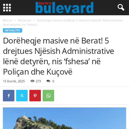
Ballina
Aktualitet
Dorëheqje masive në Berat! 5 drejtues Njësish Administrative
lënë detyrën, nis ‘fshesa’...
AKTUALITET
Dorëheqje masive në Berat! 5
drejtues Njësish Administrative
lënë detyrën, nis ‘fshesa’ në
Poliçan dhe Kuçovë
15 Korrik, 2025
273
0