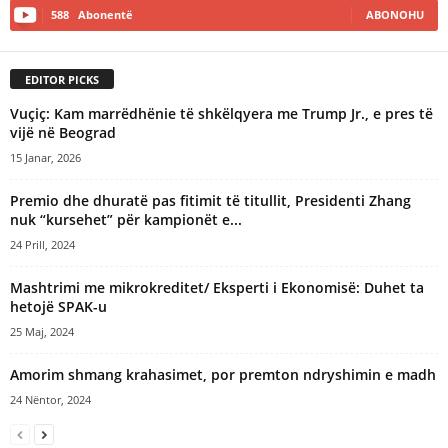
588
Abonentë
ABONOHU
EDITOR PICKS
Vuçiç: Kam marrëdhënie të shkëlqyera me Trump Jr., e pres të
vijë në Beograd
15 Janar, 2026
Premio dhe dhuratë pas fitimit të titullit, Presidenti Zhang
nuk “kursehet” për kampionët e...
24 Prill, 2024
Mashtrimi me mikrokreditet/ Eksperti i Ekonomisë: Duhet ta
hetojë SPAK-u
25 Maj, 2024
Amorim shmang krahasimet, por premton ndryshimin e madh
24 Nëntor, 2024