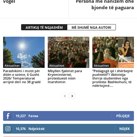
vogël
Persona me nanizëm dhe
bjonde të paguara
ARTIKUJ TË NGJASHËM
MË SHUMË NGA AUTORI
Aktualitet
Aktualitet
Aktualitet
Parashikimi i motit për
Mbyllen fjalimet para
“Pedagogë që i shërbejnë
ditën e sotme, 6 Gusht
Kryeministrisë,
pushtetit!”/ Aktivistja
2026/ Temperaturat
protestuesit nisin
thirrje studentëve nga
arrijnë deri ne 38 gradë
marshimin
protesta: Bashkohuni, të
ndërtojmë….
19,227
Fansa
PËLQEJE
10,376
Ndjekësit
NDJEK