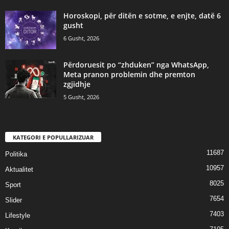
Horoskopi, për ditën e sotme, e enjte, datë 6
gusht
6 Gusht, 2026
Përdoruesit po “zhduken” nga WhatsApp,
Meta pranon problemin dhe premton
zgjidhje
5 Gusht, 2026
KATEGORI E POPULLARIZUAR
11687
Politika
10957
Aktualitet
8025
Sport
7654
Slider
7403
Lifestyle