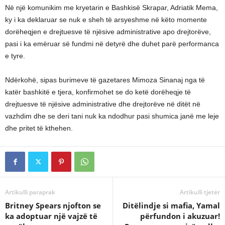
Në një komunikim me kryetarin e Bashkisë Skrapar, Adriatik Mema,
ky i ka deklaruar se nuk e sheh të arsyeshme në këto momente
dorëheqjen e drejtuesve të njësive administrative apo drejtorëve,
pasi i ka emëruar së fundmi në detyrë dhe duhet parë performanca
e tyre.
Ndërkohë, sipas burimeve të gazetares Mimoza Sinanaj nga të
katër bashkitë e tjera, konfirmohet se do ketë dorëheqje të
drejtuesve të njësive administrative dhe drejtorëve në ditët në
vazhdim dhe se deri tani nuk ka ndodhur pasi shumica janë me leje
dhe pritet të kthehen.
Artikulli paraprak
Artikulli tjetër
Britney Spears njofton se
Ditëlindje si mafia, Yamal
ka adoptuar një vajzë të
përfundon i akuzuar!