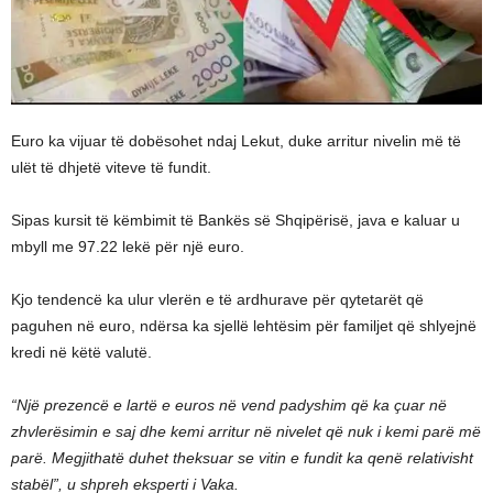
Euro ka vijuar të dobësohet ndaj Lekut, duke arritur nivelin më të
ulët të dhjetë viteve të fundit.
Sipas kursit të këmbimit të Bankës së Shqipërisë, java e kaluar u
mbyll me 97.22 lekë për një euro.
Kjo tendencë ka ulur vlerën e të ardhurave për qytetarët që
paguhen në euro, ndërsa ka sjellë lehtësim për familjet që shlyejnë
kredi në këtë valutë.
“Një prezencë e lartë e euros në vend padyshim që ka çuar në
zhvlerësimin e saj dhe kemi arritur në nivelet që nuk i kemi parë më
parë. Megjithatë duhet theksuar se vitin e fundit ka qenë relativisht
stabël”, u shpreh eksperti i Vaka.