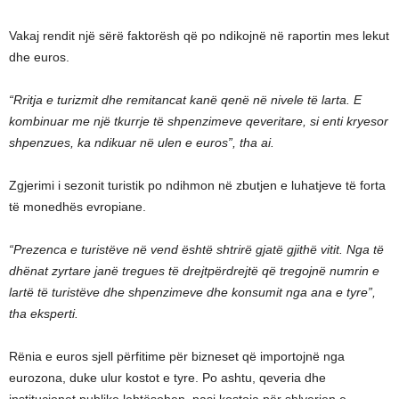
Vakaj rendit një sërë faktorësh që po ndikojnë në raportin mes lekut
dhe euros.
“Rritja e turizmit dhe remitancat kanë qenë në nivele të larta. E
kombinuar me një tkurrje të shpenzimeve qeveritare, si enti kryesor
shpenzues, ka ndikuar në ulen e euros”, tha ai.
Zgjerimi i sezonit turistik po ndihmon në zbutjen e luhatjeve të forta
të monedhës evropiane.
“Prezenca e turistëve në vend është shtrirë gjatë gjithë vitit. Nga të
dhënat zyrtare janë tregues të drejtpërdrejtë që tregojnë numrin e
lartë të turistëve dhe shpenzimeve dhe konsumit nga ana e tyre”,
tha eksperti.
Rënia e euros sjell përfitime për bizneset që importojnë nga
eurozona, duke ulur kostot e tyre. Po ashtu, qeveria dhe