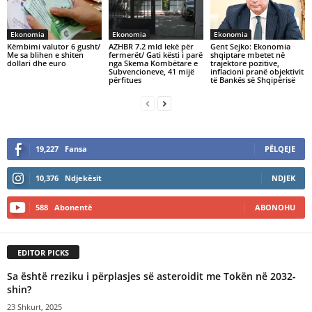
Ekonomia
Ekonomia
Ekonomia
Këmbimi valutor 6 gusht/
AZHBR 7.2 mld lekë për
Gent Sejko: Ekonomia
Me sa blihen e shiten
fermerët/ Gati kësti i parë
shqiptare mbetet në
dollari dhe euro
nga Skema Kombëtare e
trajektore pozitive,
Subvencioneve, 41 mijë
inflacioni pranë objektivit
përfitues
të Bankës së Shqipërisë
19,227
Fansa
PËLQEJE
10,376
Ndjekësit
NDJEK
588
Abonentë
ABONOHU
EDITOR PICKS
​Sa është rreziku i përplasjes së asteroidit me Tokën në 2032-
shin?
23 Shkurt, 2025