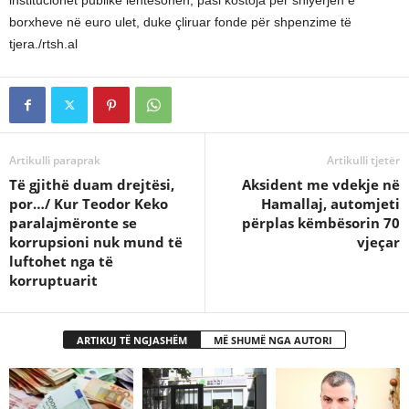
institucionet publike lehtësohen, pasi kostoja për shlyerjen e
borxheve në euro ulet, duke çliruar fonde për shpenzime të
tjera./rtsh.al
Artikulli paraprak
Artikulli tjetër
Të gjithë duam drejtësi,
Aksident me vdekje në
por…/ Kur Teodor Keko
Hamallaj, automjeti
paralajmëronte se
përplas këmbësorin 70
korrupsioni nuk mund të
vjeçar
luftohet nga të
korruptuarit
ARTIKUJ TË NGJASHËM
MË SHUMË NGA AUTORI