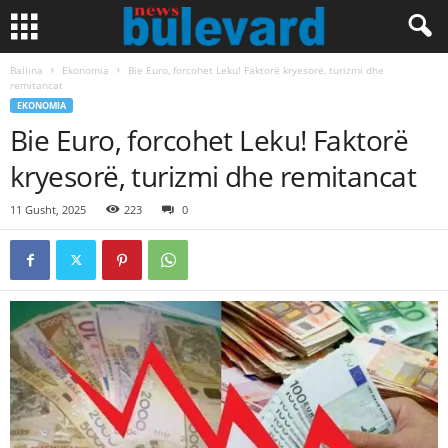
Ballina
Ekonomia
Bie Euro, forcohet Leku! Faktorë kryesorë, turizmi dhe
remitancat
EKONOMIA
Bie Euro, forcohet Leku! Faktorë
kryesorë, turizmi dhe remitancat
11 Gusht, 2025
223
0