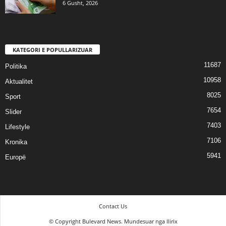
6 Gusht, 2026
KATEGORI E POPULLARIZUAR
11687
Politika
10958
Aktualitet
8025
Sport
7654
Slider
7403
Lifestyle
7106
Kronika
5941
Europë
Contact Us
© Copyright Bulevard News. Mundesuar nga Ilirix