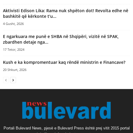
Aktivisti Edison Lika: Rama nuk shpëton dot! Revolta edhe në
bashkitë që kërkonte t’u...
4 Gusht, 2026
E ngarkuara me punë e SHBA në Shqipëri, vizitë në SPAK,
zbardhen detaje nga...
17 Tetor, 2024
Kush e ka kompromentuar kaq rëndë ministrin e Financave?
20 Shkurt, 2026
Portali Bulevard News, pjesë e Bulevard Press është prej vitit 2015 portal