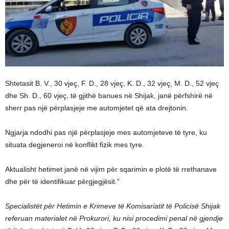
Shtetasit B. V., 30 vjeç, F. D., 28 vjeç, K. D., 32 vjeç, M. D., 52 vjeç
dhe Sh. D., 60 vjeç, të gjithë banues në Shijak, janë përfshirë në
sherr pas një përplasjeje me automjetet që ata drejtonin.
Ngjarja ndodhi pas një përplasjeje mes automjeteve të tyre, ku
situata degjeneroi në konflikt fizik mes tyre.
Aktualisht hetimet janë në vijim për sqarimin e plotë të rrethanave
dhe për të identifikuar përgjegjësit.”
Specialistët për Hetimin e Krimeve të Komisariatit të Policisë Shijak
referuan materialet në Prokurori, ku nisi procedimi penal në gjendje