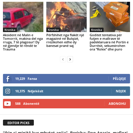
Kronika
Kronika
Kronika
Aksident në Malin e
Përfshihet nga flakët një
Goditet tentativa për
Tomorrit, makina del nga
magazinë në Bulqizë,
futjen e mallrave të
rruga, 7 të plagosur! Dy
rrezikohen edhe dy
padeklaruara në Portin e
në gjendje të rëndë te
banesat pranë saj
Durrësit, sekuestrohen
Trauma
ora “Rolex” dhe puro
19,229
Fansa
PËLQEJE
10,375
Ndjekësit
NDJEK
588
Abonentë
ABONOHU
EDITOR PICKS
“Ikin si minjtë kur mbytet anija”, Berisha: Don Agaçio, mafiozi