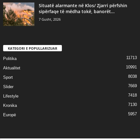
Situatë alarmante në Klos/ Zjarri përfshin
sipërfaqe të mëdha tokë, banorët...
7 Gusht, 2026
KATEGORI E POPULLARIZUAR
11713
Politika
10991
Aktualitet
8038
Sport
7669
Slider
7418
Lifestyle
7130
Kronika
5957
Europë