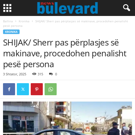
Ballina
Kronika
SHIJAK/ Sherr pas përplasjes së makinave, procedohen penalisht
pesë persona
KRONIKA
SHIJAK/ Sherr pas përplasjes së
makinave, procedohen penalisht
pesë persona
3 Shtator, 2025
315
0