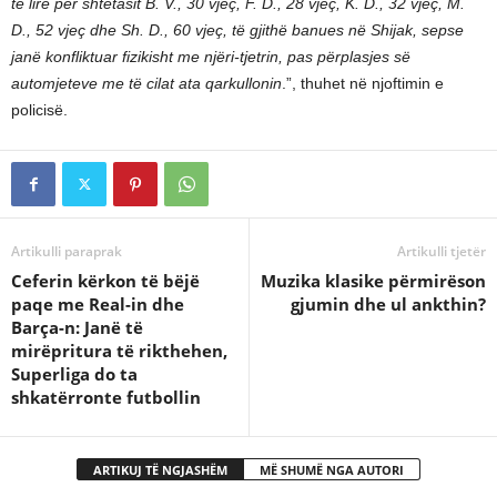
të lirë për shtetasit B. V., 30 vjeç, F. D., 28 vjeç, K. D., 32 vjeç, M.
D., 52 vjeç dhe Sh. D., 60 vjeç, të gjithë banues në Shijak, sepse
janë konfliktuar fizikisht me njëri-tjetrin, pas përplasjes së
automjeteve me të cilat ata qarkullonin
.”, thuhet në njoftimin e
policisë.
Artikulli paraprak
Artikulli tjetër
Ceferin kërkon të bëjë
Muzika klasike përmirëson
paqe me Real-in dhe
gjumin dhe ul ankthin?
Barça-n: Janë të
mirëpritura të rikthehen,
Superliga do ta
shkatërronte futbollin
ARTIKUJ TË NGJASHËM
MË SHUMË NGA AUTORI