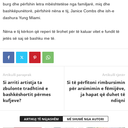
burg dhe përfshin letra mbështetëse nga familjarë, miq dhe
bashkëpunëtorë, përfshirë nëna e tij, Janice Combs dhe ish-e
dashura Yung Miami.
Nëna e tij kërkon që reperi të lirohet për të kaluar vitet e fundit të
jetës së saj së bashku me të.
Artikulli paraprak
Artikulli tjetër
Si arriti artistja ta
Si të përfitoni rimbursimin
zbulonte tradhtinë e
për arsimimin e fëmijëve,
bashkëshortit përmes
ja hapat që duhet të
kufjeve?
ndiqni
ARTIKUJ TË NGJASHËM
MË SHUMË NGA AUTORI