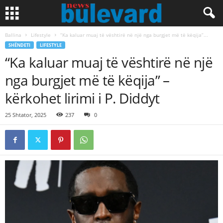
Ballina
Lifestyle
“Ka kaluar muaj të vështirë në një nga burgjet më të këqija”...
SHËNDETI
LIFESTYLE
“Ka kaluar muaj të vështirë në një
nga burgjet më të këqija” –
kërkohet lirimi i P. Diddyt
25 Shtator, 2025
237
0