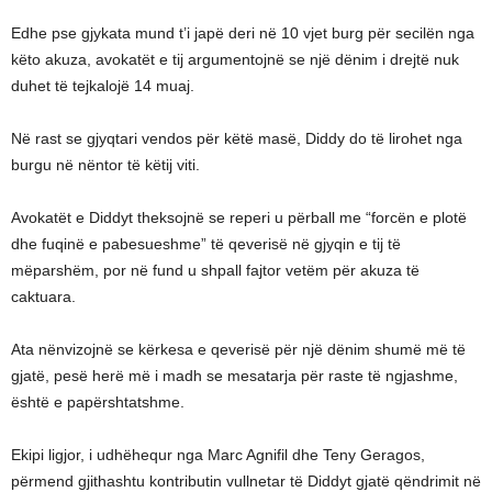
Edhe pse gjykata mund t’i japë deri në 10 vjet burg për secilën nga
këto akuza, avokatët e tij argumentojnë se një dënim i drejtë nuk
duhet të tejkalojë 14 muaj.
Në rast se gjyqtari vendos për këtë masë, Diddy do të lirohet nga
burgu në nëntor të këtij viti.
Avokatët e Diddyt theksojnë se reperi u përball me “forcën e plotë
dhe fuqinë e pabesueshme” të qeverisë në gjyqin e tij të
mëparshëm, por në fund u shpall fajtor vetëm për akuza të
caktuara.
Ata nënvizojnë se kërkesa e qeverisë për një dënim shumë më të
gjatë, pesë herë më i madh se mesatarja për raste të ngjashme,
është e papërshtatshme.
Ekipi ligjor, i udhëhequr nga Marc Agnifil dhe Teny Geragos,
përmend gjithashtu kontributin vullnetar të Diddyt gjatë qëndrimit në