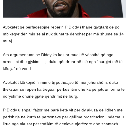
Avokatët që përfaqësojnë reperin P Diddy i thanë gjyqtarit që po
mbikëqyr dënimin se ai nuk duhet të dënohet për më shumë se 14
muaj.
Ata argumentuan se Diddy ka kaluar muaj të vështirë që nga
arrestimi dhe gjykimi i tij, duke qëndruar në një nga “burgjet më të
këqija” në vend.
Avokatët kërkojnë lirimin e tij pothuajse të menjëhershëm, duke
theksuar se reperi ka treguar përkushtim dhe ka përjetuar forma të
ndryshme dhune gjatë qëndrimit në burg.
P Diddy u shpall fajtor më parë këtë vit për dy akuza që lidhen me
përfshirje në kurth të personave për qëllime prostitucioni, ndërsa u
lirua nga akuzat për trafikim të qenieve njerëzore dhe shantazh.