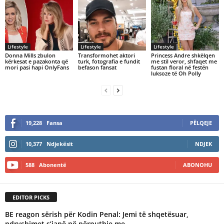
Lifestyle
Lifestyle
Lifestyle
Donna Mills zbulon
Transformohet aktori
Princess Andre shkëlqen
kërkesat e pazakonta që
turk, fotografia e fundit
me stil veror, shfaqet me
mori pasi hapi OnlyFans
befason fansat
fustan floral në festën
luksoze të Oh Polly
19,228
Fansa
PËLQEJE
10,377
Ndjekësit
NDJEK
588
Abonentë
ABONOHU
EDITOR PICKS
BE reagon sërish për Kodin Penal: Jemi të shqetësuar,
ndryshimet s’janë në përputhje me...