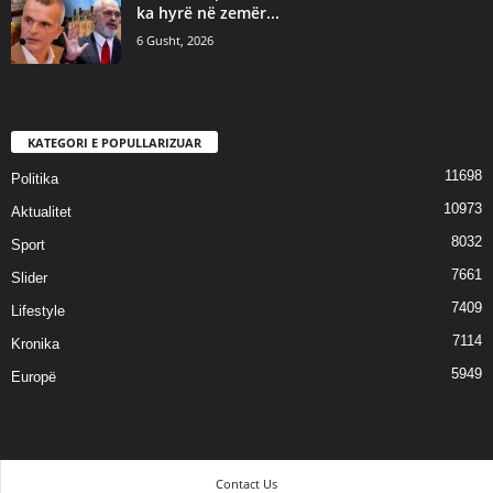
ka hyrë në zemër...
6 Gusht, 2026
KATEGORI E POPULLARIZUAR
11698
Politika
10973
Aktualitet
8032
Sport
7661
Slider
7409
Lifestyle
7114
Kronika
5949
Europë
Contact Us