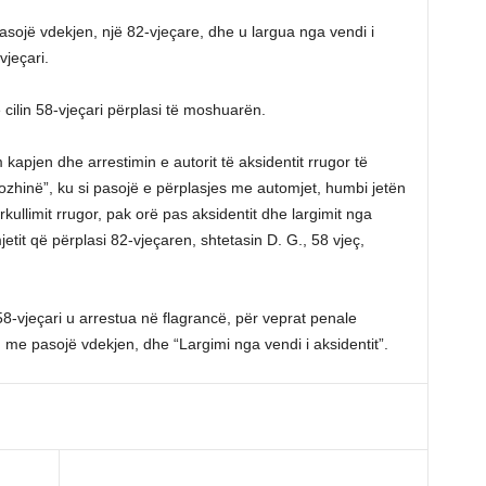
asojë vdekjen, një 82-vjeçare, dhe u largua nga vendi i
vjeçari.
cilin 58-vjeçari përplasi të moshuarën.
m kapjen dhe arrestimin e autorit të aksidentit rrugor të
hinë”, ku si pasojë e përplasjes me automjet, humbi jetën
rkullimit rrugor, pak orë pas aksidentit dhe largimit nga
etit që përplasi 82-vjeçaren, shtetasin D. G., 58 vjeç,
-vjeçari u arrestua në flagrancë, për veprat penale
”, me pasojë vdekjen, dhe “Largimi nga vendi i aksidentit”.