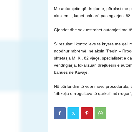
Me automjetin që drejtonte, përplasi me p
aksidentit, kapet pak orë pas ngjarjes, 58-
Gjendet dhe sekuestrohet automjeti me të 
Si rezultat i kontrolleve të kryera me qëlli
ndodhur mbrëmë, në aksin “Peqin – Rrogoz
shtetasja M. K., 82 vjeçe, specialistët e qa
vendngjarja, lokalizuan drejtuesin e automj
banues në Kavajë.
Në përfundim të veprimeve procedurale, 58
“Shkelja e rregullave të qarkullimit rrugor