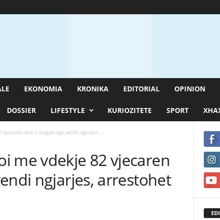
ALE
EKONOMIA
KRONIKA
EDITORIAL
OPINION
DOSSIER
LIFESTYLE
KURIOZITETE
SPORT
XHAX
vjecaren dhe u largua nga vendi ngjarjes,...
i me vdekje 82 vjecaren
endi ngjarjes, arrestohet
EDI