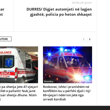
Artikulli tjetër
uar
DURRES/ Digjet automjeti në lagjen
et
gjashtë, policia po heton shkaqet
UTORI
Kronika
 pa shenja jete 47-vjeçari
Roskovec, ishte i pranishëm në
llët e pallatit/ Nuk janë
konfliktin ku u përfshi djali i tij/
uar shenja dhune. Nisin
69-vjeçari ndërron jetë nga
t
arresti kardiak