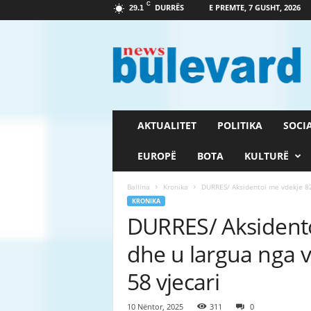
C
DURRËS
E PREMTE, 7 GUSHT, 2026
29.1
G
a
z
e
t
a
B
AKTUALITET
POLITIKA
SOCI
u
l
EUROPË
BOTA
KULTURË
e
v
Ballina
Kronika
DURRES/ Aksidentoi me vdekje 82 
a
KRONIKA
r
DURRES/ Aksidento
d
dhe u largua nga v
58 vjecari
10 Nëntor, 2025
311
0