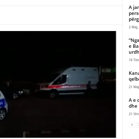
A ja
pers
përgj
2 Maj,
“Nga
e Ba
urdh
16 Tet
Kana
qelb
21 Maj
A e 
dhe 
21 Sht