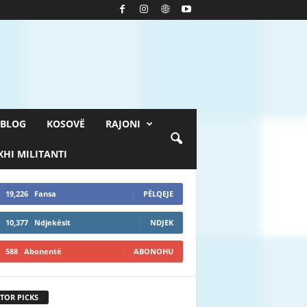
BLOG
KOSOVË
RAJONI
HI MILITANTI
19,226
Fansa
PËLQEJE
10,377
Ndjekësit
NDJEK
588
Abonentë
ABONOHU
TOR PICKS