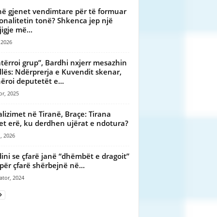
në gjenet vendimtare për të formuar
onalitetin tonë? Shkenca jep një
igje më...
 2026
tërroi grup”, Bardhi nxjerr mesazhin
llës: Ndërprerja e Kuvendit skenar,
ëroi deputetët e...
or, 2025
lizimet në Tiranë, Braçe: Tirana
et erë, ku derdhen ujërat e ndotura?
, 2026
dini se çfarë janë “dhëmbët e dragoit”
për çfarë shërbejnë në...
ator, 2024