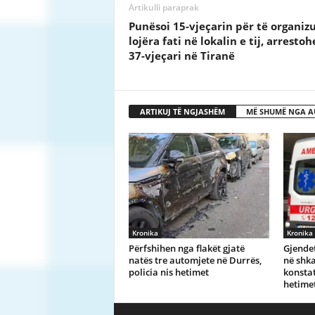
Artikulli paraprak
Punësoi 15-vjeçarin për të organiz
lojëra fati në lokalin e tij, arrestoh
37-vjeçari në Tiranë
ARTIKUJ TË NGJASHËM
MË SHUMË NGA A
Kronika
Kronika
Përfshihen nga flakët gjatë
Gjendet
natës tre automjete në Durrës,
në shka
policia nis hetimet
konstat
hetime