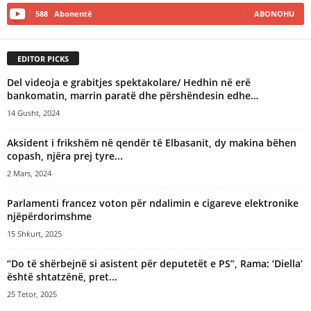
588
Abonentë
ABONOHU
EDITOR PICKS
Del videoja e grabitjes spektakolare/ Hedhin në erë
bankomatin, marrin paratë dhe përshëndesin edhe…
14 Gusht, 2024
Aksident i frikshëm në qendër të Elbasanit, dy makina bëhen
copash, njëra prej tyre...
2 Mars, 2024
Parlamenti francez voton për ndalimin e cigareve elektronike
njëpërdorimshme
15 Shkurt, 2025
“Do të shërbejnë si asistent për deputetët e PS”, Rama: ‘Diella’
është shtatzënë, pret...
25 Tetor, 2025