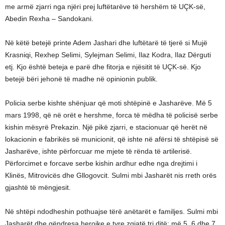
me armë zjarri nga njëri prej luftëtarëve të hershëm të UÇK-së,
Abedin Rexha – Sandokani.
Në këtë betejë printe Adem Jashari dhe luftëtarë të tjerë si Mujë
Krasniqi, Rexhep Selimi, Sylejman Selimi, Ilaz Kodra, Ilaz Dërguti
etj. Kjo është beteja e parë dhe fitorja e njësitit të UÇK-së. Kjo
betejë bëri jehonë të madhe në opinionin publik.
Policia serbe kishte shënjuar që moti shtëpinë e Jasharëve. Më 5
mars 1998, që në orët e hershme, forca të mëdha të policisë serbe
kishin mësyrë Prekazin. Një pikë zjarri, e stacionuar që herët në
lokacionin e fabrikës së municionit, që ishte në afërsi të shtëpisë së
Jasharëve, ishte përforcuar me mjete të rënda të artilerisë.
Përforcimet e forcave serbe kishin ardhur edhe nga drejtimi i
Klinës, Mitrovicës dhe Gllogovcit. Sulmi mbi Jasharët nis rreth orës
gjashtë të mëngjesit.
Në shtëpi ndodheshin pothuajse tërë anëtarët e familjes. Sulmi mbi
Jasharët dhe qëndresa heroike e tyre zgjatë tri ditë: më 5, 6 dhe 7