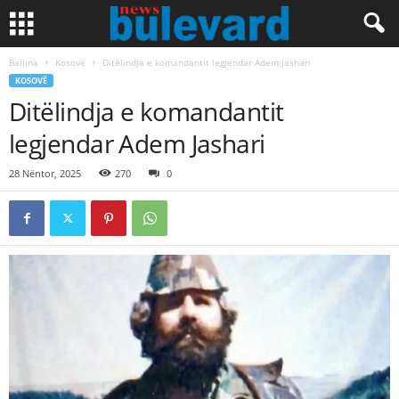
Ballina
Kosovë
Ditëlindja e komandantit legjendar Adem Jashari
KOSOVË
Ditëlindja e komandantit
legjendar Adem Jashari
28 Nëntor, 2025
270
0