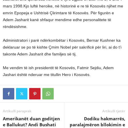
mars 1998.Kjo luftë heroike, në historinë e re të Kosovës njihet me
emrin Epopeja e Ushtrisë Çlirimtare të Kosovës. Për figurën e
Adem Jasharit kanë shfaqur mendime edhe personalitete të
rëndësishme.
Administratori i parë ndërkombëtar i Kosovës, Bernar Kushner ka
deklaruar se po të kishte Çmim Nobel për sakrificë për liri, ai do t’i
takonte Adem Jasharit dhe familjes së tij.
Me vendim të ish presidentit të Kosovës, Fatmir Sejdiu, Adem
Jashari është nderuar me titullin Hero i Kosovës.
Artikulli paraprak
Artikulli tjetër
Amerikanët duan goditjen
Dodiku hakmarrës,
e Ballukut? Andi Bushati
paralajmëron bllokimin e