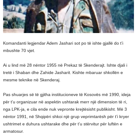
Komandanti legjendar Adem Jashari sot po të ishte gjallë do t’i
mbushte 70 vjet.
Ai u lind më 28 nëntor 1955 në Prekaz të Skenderajt. Ishte djali i
tretë i Shaban dhe Zahide Jasharit. Kishte mbaruar shkollën e
mesme teknike në Skenderaj.
Pas shuarjes së të gjitha institucioneve të Kosovës më 1990, ideja
për t’u organizuar në aspektin ushtarak merr një dimension të ri,
nga LPK-ja, e cila ende nuk vepronte krejtësisht publikisht. Më 3
nëntor 1991, në Shqipëri shkoi një grup veprimtarësh për t’i kryer
ushtrimet e duhura ushtarake dhe për t’u stërvitur për luftën e
armatosur.