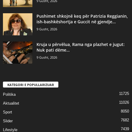
9 Gusht, 2026
Pushimet shkojnë keq për Patrizia Reggianin,
ish-bashkëshortja e Guccit në gjendje...
9 Gusht, 2026
Kruja u përvëlua, Rama nga plazhet e jugut:
Nuk pati dëme…
9 Gusht, 2026
KATEGORI E POPULLARIZUAR
11725
Politika
11026
Aktualitet
8050
Sport
7682
Slider
7439
Lifestyle