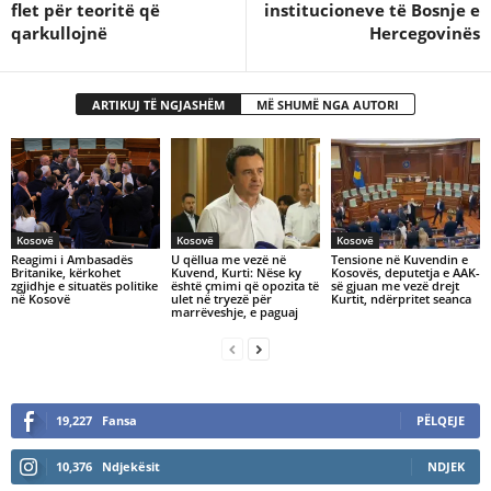
flet për teoritë që
institucioneve të Bosnje e
qarkullojnë
Hercegovinës
ARTIKUJ TË NGJASHËM
MË SHUMË NGA AUTORI
Kosovë
Kosovë
Kosovë
​Reagimi i Ambasadës
U qëllua me vezë në
Tensione në Kuvendin e
Britanike, kërkohet
Kuvend, Kurti: Nëse ky
Kosovës, deputetja e AAK-
zgjidhje e situatës politike
është çmimi që opozita të
së gjuan me vezë drejt
në Kosovë
ulet në tryezë për
Kurtit, ndërpritet seanca
marrëveshje, e paguaj
19,227
Fansa
PËLQEJE
10,376
Ndjekësit
NDJEK