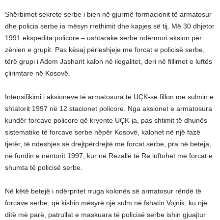
Shërbimet sekrete serbe i bien në gjurmë formacionit të armatosur
dhe policia serbe ia mësyn rrethimit dhe kapjes së tij. Më 30 dhjetor
1991 ekspedita policore – ushtarake serbe ndërmori aksion për
zënien e grupit. Pas kësaj përleshjeje me forcat e policisë serbe,
tërë grupi i Adem Jasharit kalon në ilegalitet, deri në fillimet e luftës
çlirimtare në Kosovë.
Intensifikimi i aksioneve të armatosura të UÇK-së fillon me sulmin e
shtatorit 1997 në 12 stacionet policore. Nga aksionet e armatosura
kundër forcave policore që kryente UÇK-ja, pas shtimit të dhunës
sistematike të forcave serbe nëpër Kosovë, kalohet në një fazë
tjetër, të ndeshjes së drejtpërdrejtë me forcat serbe, pra në beteja,
në fundin e nëntorit 1997, kur në Rezallë të Re luftohet me forcat e
shumta të policisë serbe.
Në këtë betejë i ndërpritet rruga kolonës së armatosur rëndë të
forcave serbe, që kishin mësyrë një sulm në fshatin Vojnik, ku një
ditë më parë, patrullat e maskuara të policisë serbe ishin gjuajtur