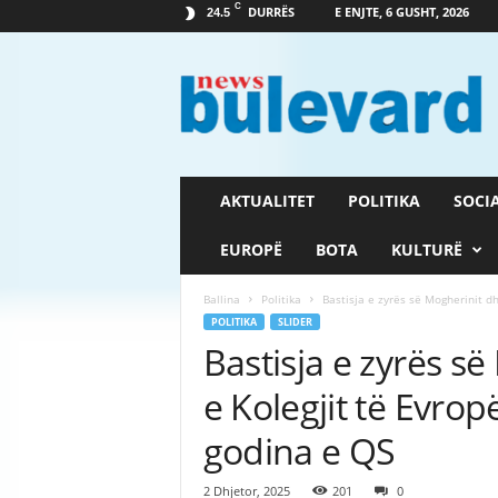
C
DURRËS
E ENJTE, 6 GUSHT, 2026
24.5
G
a
z
e
t
a
B
AKTUALITET
POLITIKA
SOCI
u
l
EUROPË
BOTA
KULTURË
e
v
Ballina
Politika
Bastisja e zyrës së Mogherinit dhe
a
POLITIKA
SLIDER
r
Bastisja e zyrës së
d
e Kolegjit të Evropë
godina e QS
2 Dhjetor, 2025
201
0