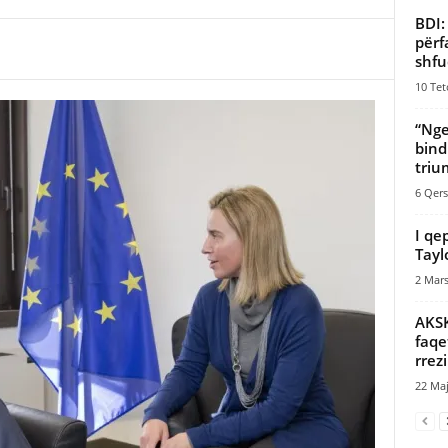
BDI:
përf
shfu
10 Tet
“Nge
bind
triu
6 Qers
I qe
Tayl
2 Mars
AKSK
faqe
rrez
22 Maj