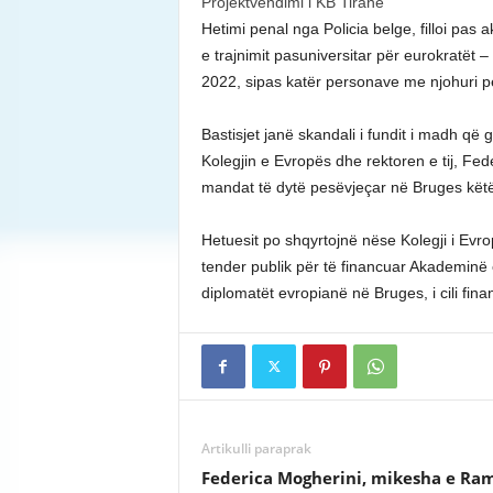
Projektvendimi i KB Tiranë
Hetimi penal nga Policia belge, filloi pas
e trajnimit pasuniversitar për eurokratët 
2022, sipas katër personave me njohuri pë
Bastisjet janë skandali i fundit i madh që 
Kolegjin e Evropës dhe rektoren e tij, Fede
mandat të dytë pesëvjeçar në Bruges këtë 
Hetuesit po shqyrtojnë nëse Kolegji i Evrop
tender publik për të financuar Akademinë e
diplomatët evropianë në Bruges, i cili fi
Artikulli paraprak
Federica Mogherini, mikesha e Ram