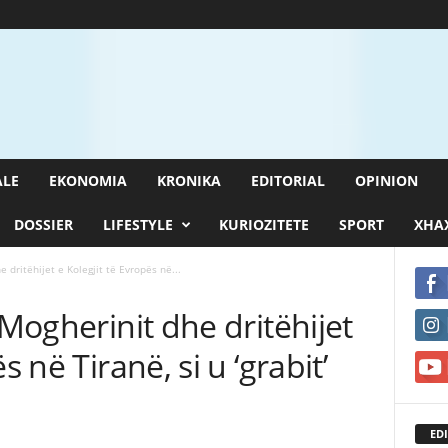
ALE
EKONOMIA
KRONIKA
EDITORIAL
OPINION
DOSSIER
LIFESTYLE
KURIOZITETE
SPORT
XHAX
 dritëhijet e Kolegjit të Evropës në...
 Mogherinit dhe dritëhijet
s në Tiranë, si u ‘grabit’
EDI