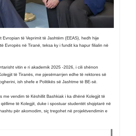
it Evropian të Veprimit të Jashtëm (EEAS), hedh hije
 Evropës në Tiranë, teksa ky i fundit ka hapur filialin në
rtarisht vitin e ri akademik 2025 -2026, i cili shënon
Kolegjit të Tiranës, me pjesëmarrjen edhe të rektores së
gherini, ish shefe e Politikës së Jashtme të BE-së.
 me vendim të Këshillit Bashkiak i ka dhënë Kolegjit të
 qëllime të Kolegjit, duke i spostuar studentët shqiptarë në
ithashtu për akomodim, siç tregohet në projektvendimin e