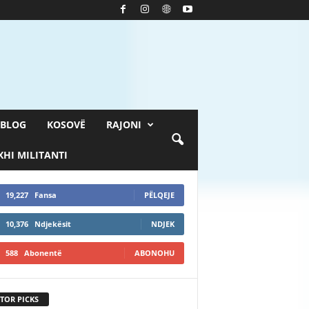
BLOG
KOSOVË
RAJONI
HI MILITANTI
19,227
Fansa
PËLQEJE
10,376
Ndjekësit
NDJEK
588
Abonentë
ABONOHU
TOR PICKS