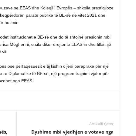
 akuzave se EEAS dhe Kolegji i Evropës – shkolla prestigjioze
– keqpërdorën paratë publike të BE-së në vitet 2021 dhe
r hetimin.
godet institucionet e BE-së dhe do të shtojnë presionin mbi
rica Mogherini, e cila dikur drejtonte EEAS-in dhe filloi një
vit.
ës ose përfaqësuesit e tij kishin dijeni paraprake për një
 re Diplomatike të BE-së, një program trajnimi vjetor për
nancohet nga EEAS.
Artikulli tjetër
ës,
Dyshime mbi vjedhjen e votave nga