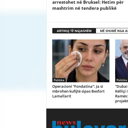
arrestohet në Bruksel: Hetim për
mashtrim në tendera publikë
ARTIKUJ TË NGJASHËM
MË SHUMË NGA A
Politika
Politika
Operacioni “Fondatina”: Ja si
“Dubai 
mbrohen kufijtë sipas Besfort
Këlliçi
Lamallarit
Ramës: 
projekt