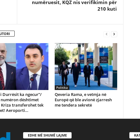
numëruesit, KQZ nis verifikimin për
210 kuti
UTORI
Politika
i Durrësit ka ngecur”/
Qeveria Rama, e vetmja në
 i numëron dështimet
Europë që ble avionë zjarresh
Kriza transferohet tek
me tendera sekretë
et! Aeroporti…
EDHE MË SHUMË LAJME
KA