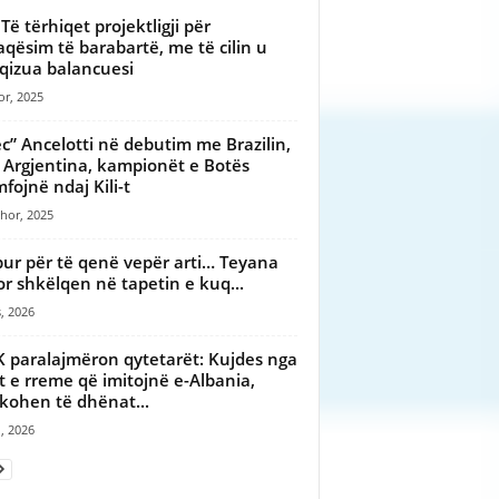
 Të tërhiqet projektligji për
aqësim të barabartë, me të cilin u
qizua balancuesi
or, 2025
c” Ancelotti në debutim me Brazilin,
 Argjentina, kampionët e Botës
mfojnë ndaj Kili-t
hor, 2025
pur për të qenë vepër arti… Teyana
or shkëlqen në tapetin e kuq...
, 2026
 paralajmëron qytetarët: Kujdes nga
t e rreme që imitojnë e-Albania,
ikohen të dhënat...
, 2026