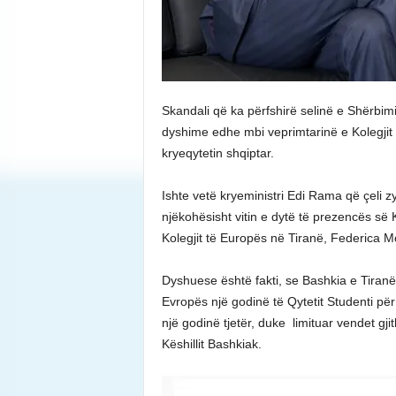
Skandali që ka përfshirë selinë e Shërbim
dyshime edhe mbi veprimtarinë e Kolegjit të
kryeqytetin shqiptar.
Ishte vetë kryeministri Edi Rama që çeli zy
njëkohësisht vitin e dytë të prezencës së 
Kolegjit të Europës në Tiranë, Federica Mo
Dyshuese është fakti, se Bashkia e Tiranës
Evropës një godinë të Qytetit Studenti për
një godinë tjetër, duke limituar vendet gj
Këshillit Bashkiak.