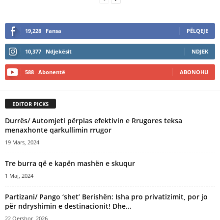
19,228
Fansa
PËLQEJE
10,377
Ndjekësit
NDJEK
588
Abonentë
ABONOHU
EDITOR PICKS
Durrës/ Automjeti përplas efektivin e Rrugores teksa
menaxhonte qarkullimin rrugor
19 Mars, 2024
Tre burra që e kapën mashën e skuqur
1 Maj, 2024
Partizani/ Pango ‘shet’ Berishën: Isha pro privatizimit, por jo
për ndryshimin e destinacionit! Dhe...
22 Qershor, 2026