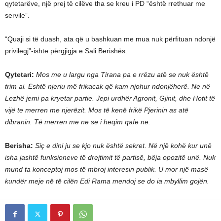
qytetarëve, një prej të cilëve tha se kreu i PD “është rrethuar me
servile”.
“Quaji si të duash, ata që u bashkuan me mua nuk përfituan ndonjë
privilegj”-ishte përgjigja e Sali Berishës.
Qytetari:
Mos me u largu nga Tirana pa e rrëzu atë se nuk është
trim ai. Është njeriu më frikacak që kam njohur ndonjëherë. Ne në
Lezhë jemi pa kryetar partie. Jepi urdhër Agronit, Gjinit, dhe Hotit të
vijë te merren me njerëzit. Mos të kenë frikë Pjerinin as atë
dibranin. Të merren me ne se i heqim qafe ne.
Berisha:
Siç e dini ju se kjo nuk është sekret. Në një kohë kur unë
isha jashtë funksioneve të drejtimit të partisë, bëja opozitë unë. Nuk
mund ta konceptoj mos të mbroj interesin publik. U mor një masë
kundër meje në të cilën Edi Rama mendoj se do ia mbyllim gojën.