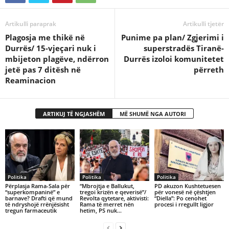
Artikulli paraprak
Artikulli tjetër
Plagosja me thikë në
Punime pa plan/ Zgjerimi i
Durrës/ 15-vjeçari nuk i
superstradës Tiranë-
mbijeton plagëve, ndërron
Durrës izoloi komunitetet
jetë pas 7 ditësh në
përreth
Reaminacion
ARTIKUJ TË NGJASHËM
MË SHUMË NGA AUTORI
Politika
Politika
Politika
Përplasja Rama-Sala për
“Mbrojtja e Ballukut,
PD akuzon Kushtetuesen
“superkompaninë” e
tregoi krizën e qeverisë”/
për vonesë në çështjen
barnave? Drafti që mund
Revolta qytetare, aktivisti:
“Diella”: Po cenohet
të ndryshojë rrënjësisht
Rama të merret nën
procesi i rregullt ligjor
tregun farmaceutik
hetim, PS nuk…