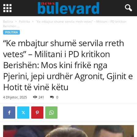
Ballina
Politika
“Ke mbajtur shumë servila rreth vetes” – Militani i PD kritikon
Berishën:...
POLITIKA
“Ke mbajtur shumë servila rreth
vetes” – Militani i PD kritikon
Berishën: Mos kini frikë nga
Pjerini, jepi urdhër Agronit, Gjinit e
Hotit të vinë këtu
4 Dhjetor, 2025
241
0